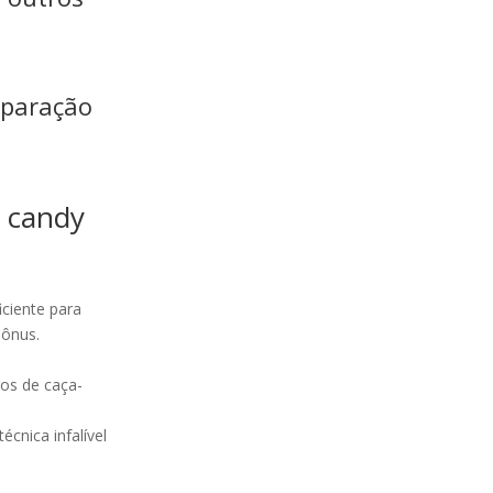
mparação
o candy
ciente para
bônus.
gos de caça-
cnica infalível