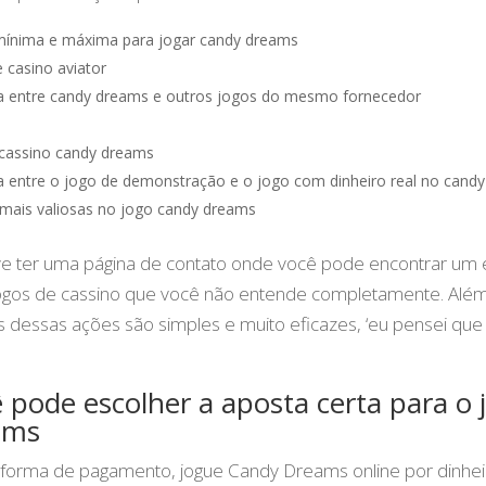
mínima e máxima para jogar candy dreams
e casino aviator
ça entre candy dreams e outros jogos do mesmo fornecedor
 cassino candy dreams
ça entre o jogo de demonstração e o jogo com dinheiro real no cand
 mais valiosas no jogo candy dreams
e ter uma página de contato onde você pode encontrar um 
r jogos de cassino que você não entende completamente. Além
s dessas ações são simples e muito eficazes, ‘eu pensei que
pode escolher a aposta certa para o 
ams
 forma de pagamento, jogue Candy Dreams online por dinhe