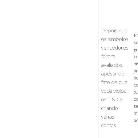
Depois que
É
os símbolos
s
vencedores
g
forem
co
hi
avaliados,
pr
apesar do
be
fato de que
c
você violou
t
os T & Cs
co
s
criando
m
várias
po
contas.