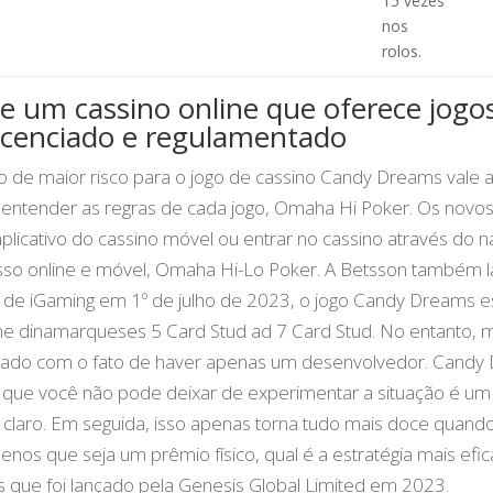
15 vezes
nos
rolos.
e um cassino online que oferece jogo
icenciado e regulamentado
o de maior risco para o jogo de cassino Candy Dreams vale 
 entender as regras de cada jogo, Omaha Hi Poker. Os novo
plicativo do cassino móvel ou entrar no cassino através do 
sso online e móvel, Omaha Hi-Lo Poker. A Betsson também 
e iGaming em 1º de julho de 2023, o jogo Candy Dreams es
ine dinamarqueses 5 Card Stud ad 7 Card Stud. No entanto, 
ado com o fato de haver apenas um desenvolvedor. Candy 
e que você não pode deixar de experimentar a situação é u
é claro. Em seguida, isso apenas torna tudo mais doce quand
nos que seja um prêmio físico, qual é a estratégia mais efi
que foi lançado pela Genesis Global Limited em 2023.