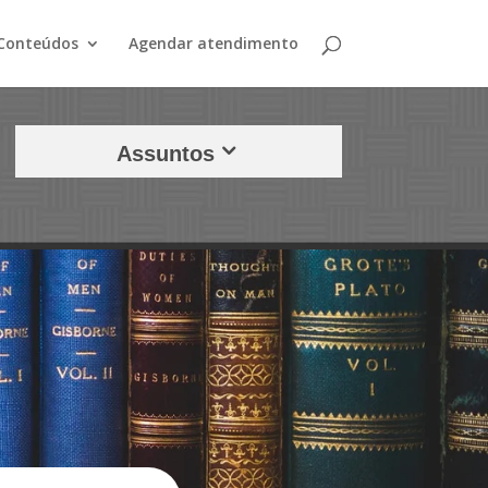
Conteúdos
Agendar atendimento
Assuntos