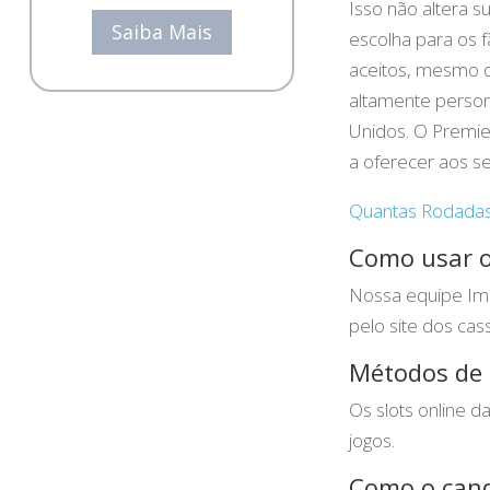
Isso não altera 
Saiba Mais
escolha para os
aceitos, mesmo q
altamente person
Unidos. O Premie
a oferecer aos s
Quantas Rodadas
Como usar o
Nossa equipe Imm
pelo site dos cas
Métodos de 
Os slots online d
jogos.
Como o cand