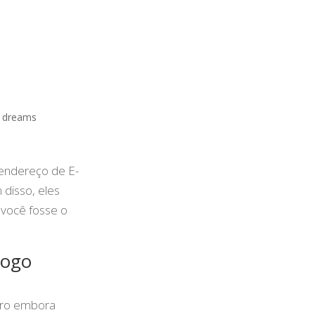
y dreams
endereço de E-
 disso, eles
 você fosse o
jogo
iro embora