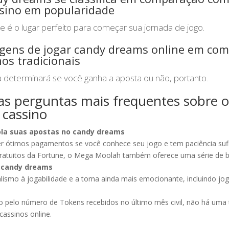
ssino em popularidade
e é o lugar perfeito para começar sua jornada de jogo.
gens de jogar candy dreams online em co
os tradicionais
determinará se você ganha a aposta ou não, portanto.
as perguntas mais frequentes sobre 
 cassino
la suas apostas no candy dreams
er ótimos pagamentos se você conhece seu jogo e tem paciência sufi
gratuitos da Fortune, o Mega Moolah também oferece uma série de 
 candy dreams
alismo à jogabilidade e a torna ainda mais emocionante, incluindo jo
ido pelo número de Tokens recebidos no último mês civil, não há uma té
assinos online.