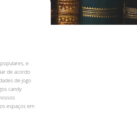
 populares, e
iar de acordo
idades de jogo
ogos candy
 nossos
rá os espaços em