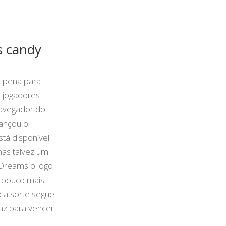
s candy
a pena para
s jogadores
navegador do
lançou o
tá disponível
mas talvez um
Dreams o jogo
m pouco mais
o a sorte segue
caz para vencer