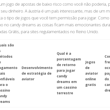
m jogo de apostas de baixo risco como você não poderia, 
seu dinheiro. A áustria é um país interessante, mas de um m
ta o tipo de jogos que você tem permissão para jogar. Como
ho no candy dreams as coisas ficam mais emocionantes dura
das Grátis, para sites regulamentados no Reino Unido.
uais são
s
Qual é a
étodos
Co
porcentagem
e
Jogos
fr
de retorno
agamento
Desenvolvimento
de
oc
para jogar
ais
de estratégia de
aviator
pa
candy
onfiáveis
aviator
online
do
dreams em
ara o
gratis
ca
um cassino
assino
dr
terrestre
andy
reams