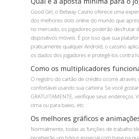
Qual é a aposta mínima para o jo
Good Girl, o Betway Casino oferece uma experiê
dos melhores slots online do mundo que apre
no mercado, os jogadores poderão desfrutar d
dispositivos móveis. É por isso que sua plataf
praticamente qualquer Android, o cassino apli
os dados dos jogadores e protegê-los contra h
Como os multiplicadores funcion
O registro do cartão de crédito ocorre através
confortável usando sua carteira. Se você gosta
GRATUITAMENTE, verifique seus endereços. Vo
cima ou para baixo, etc.
Os melhores gráficos e animações
Normalmente, todas as funções de trabalho t
receberão um bônus especial com base na quan