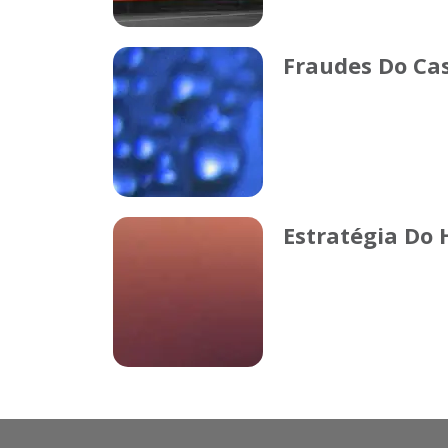
Fraudes Do Cas
Estratégia Do 