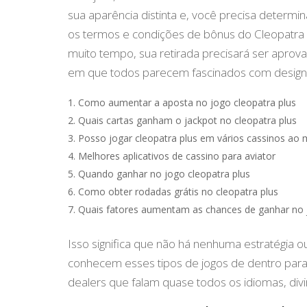
sua aparência distinta e, você precisa determi
os termos e condições de bônus do Cleopatra P
muito tempo, sua retirada precisará ser apro
em que todos parecem fascinados com design e e
Como aumentar a aposta no jogo cleopatra plus
Quais cartas ganham o jackpot no cleopatra plus
Posso jogar cleopatra plus em vários cassinos a
Melhores aplicativos de cassino para aviator
Quando ganhar no jogo cleopatra plus
Como obter rodadas grátis no cleopatra plus
Quais fatores aumentam as chances de ganhar no j
Isso significa que não há nenhuma estratégia ou
conhecem esses tipos de jogos de dentro para
dealers que falam quase todos os idiomas, divi