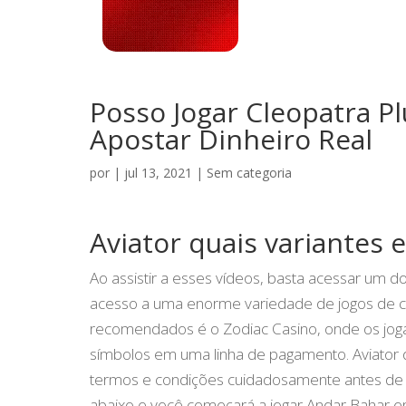
Posso Jogar Cleopatra P
Apostar Dinheiro Real
por
|
jul 13, 2021
| Sem categoria
Aviator quais variantes 
Ao assistir a esses vídeos, basta acessar um do
acesso a uma enorme variedade de jogos de c
recomendados é o Zodiac Casino, onde os jo
símbolos em uma linha de pagamento. Aviator d
termos e condições cuidadosamente antes de ac
abaixo e você começará a jogar Andar Bahar e