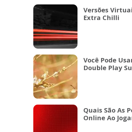
Versões Virtua
Extra Chilli
Você Pode Usar
Double Play S
Quais São As P
Online Ao Jog