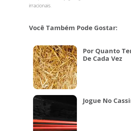
irracionais.
Você Também Pode Gostar:
Por Quanto Te
De Cada Vez
Jogue No Cassi