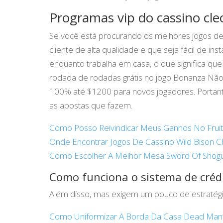
Programas vip do cassino cle
Se você está procurando os melhores jogos de 
cliente de alta qualidade e que seja fácil de ins
enquanto trabalha em casa, o que significa q
rodada de rodadas grátis no jogo Bonanza Não
100% até $1200 para novos jogadores. Portan
as apostas que fazem.
Como Posso Reivindicar Meus Ganhos No Frui
Onde Encontrar Jogos De Cassino Wild Bison 
Como Escolher A Melhor Mesa Sword Of Shogu
Como funciona o sistema de crédi
Além disso, mas exigem um pouco de estratégi
Como Uniformizar A Borda Da Casa Dead Man’