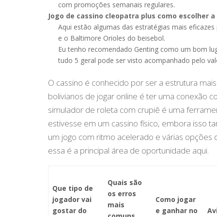
com promoções semanais regulares.
Jogo de cassino cleopatra plus como escolher a
Aqui estão algumas das estratégias mais eficazes
e o Baltimore Orioles do beisebol.
Eu tenho recomendado Genting como um bom lugar
tudo 5 geral pode ser visto acompanhado pelo val
O cassino é conhecido por ser a estrutura mais 
bolivianos de jogar online é ter uma conexão c
simulador de roleta com crupiê é uma ferrame
estivesse em um cassino físico, embora isso ta
um jogo com ritmo acelerado e várias opções d
essa é a principal área de oportunidade aqui.
Quais são
Que tipo de
os erros
jogador vai
Como jogar
mais
gostar do
e ganhar no
Av
comuns