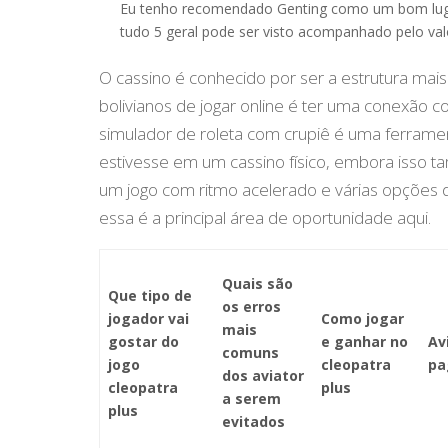
Eu tenho recomendado Genting como um bom lugar
tudo 5 geral pode ser visto acompanhado pelo val
O cassino é conhecido por ser a estrutura mais 
bolivianos de jogar online é ter uma conexão c
simulador de roleta com crupiê é uma ferrame
estivesse em um cassino físico, embora isso ta
um jogo com ritmo acelerado e várias opções d
essa é a principal área de oportunidade aqui.
Quais são
Que tipo de
os erros
jogador vai
Como jogar
mais
gostar do
e ganhar no
Av
comuns
jogo
cleopatra
pa
dos aviator
cleopatra
plus
a serem
plus
evitados