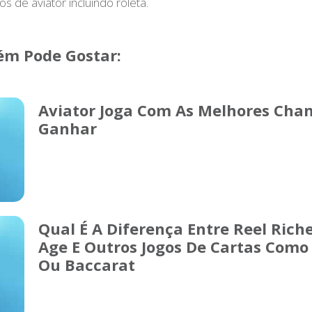
os de aviator incluindo roleta.
m Pode Gostar:
Aviator Joga Com As Melhores Cha
Ganhar
Qual É A Diferença Entre Reel Rich
Age E Outros Jogos De Cartas Como
Ou Baccarat