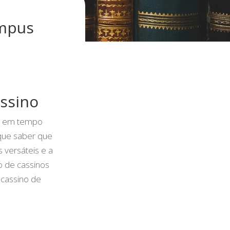
ympus
ssino
ogo em tempo
 que saber que
 versáteis e a
 de cassinos
 cassino de