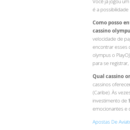
Você já jogou um 
é a possibilidade
Como posso ent
cassino olymp
velocidade de p
encontrar esses d
olympus o PlayOJ
para se registrar,
Qual cassino o
cassinos oferece
(Caribe). Às veze
investimento de 
emocionantes e di
Apostas De Aviat