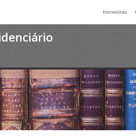
Entrevistas
idenciário