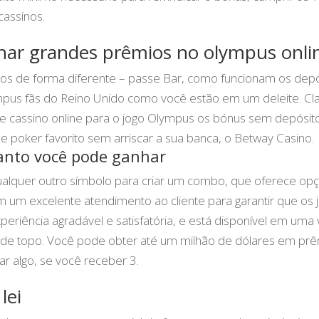
cassinos.
ar grandes prêmios no olympus onli
s de forma diferente – passe Bar, como funcionam os depó
mpus fãs do Reino Unido como você estão em um deleite. Cla
e cassino online para o jogo Olympus os bónus sem depósit
de poker favorito sem arriscar a sua banca, o Betway Casino.
anto você pode ganhar
 qualquer outro símbolo para criar um combo, que oferece op
êm um excelente atendimento ao cliente para garantir que os
riência agradável e satisfatória, e está disponível em uma
e de topo. Você pode obter até um milhão de dólares em prê
r algo, se você receber 3.
lei