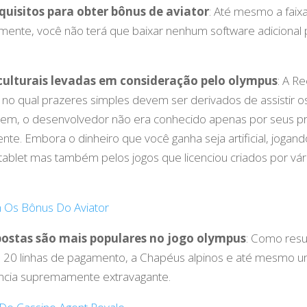
quisitos para obter bônus de aviator
: Até mesmo a faix
mente, você não terá que baixar nenhum software adicional 
 culturais levadas em consideração pelo olympus
: A R
os no qual prazeres simples devem ser derivados de assistir 
em, o desenvolvedor não era conhecido apenas por seus pr
nte. Embora o dinheiro que você ganha seja artificial, jogand
blet mas também pelos jogos que licenciou criados por vári
Os Bônus Do Aviator
postas são mais populares no jogo olympus
: Como resu
s 20 linhas de pagamento, a Chapéus alpinos e até mesmo um
ncia supremamente extravagante.