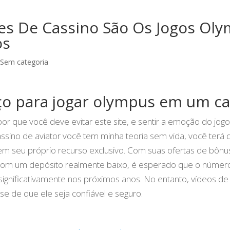
tes De Cassino São Os Jogos Ol
os
Sem categoria
o para jogar olympus em um ca
 por que você deve evitar este site, e sentir a emoção do j
assino de aviator você tem minha teoria sem vida, você terá
 tem seu próprio recurso exclusivo. Com suas ofertas de bônus
com um depósito realmente baixo, é esperado que o número
significativamente nos próximos anos. No entanto, vídeos de
-se de que ele seja confiável e seguro.