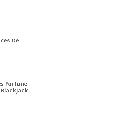
nces De
es Fortune
 Blackjack