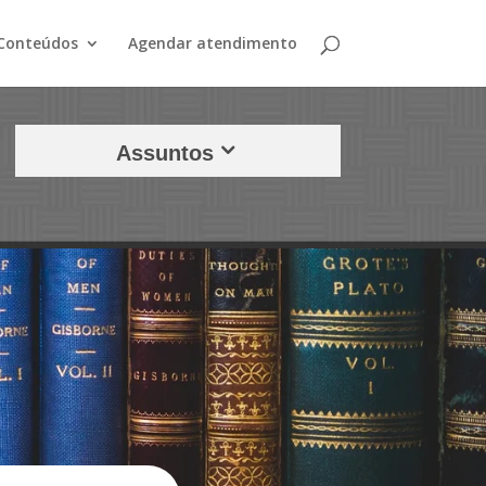
Conteúdos
Agendar atendimento
Assuntos