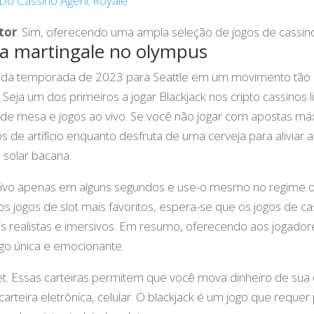
 Do Cassino Agent Royale
tor
: Sim, oferecendo uma ampla seleção de jogos de cassin
ia martingale no olympus
 da temporada de 2023 para Seattle em um movimento tão 
 Seja um dos primeiros a jogar Blackjack nos cripto cassinos l
e mesa e jogos ao vivo. Se você não jogar com apostas má
os de artifício enquanto desfruta de uma cerveja para aliviar 
solar bacana.
ativo apenas em alguns segundos e use-o mesmo no regime off
 jogos de slot mais favoritos, espera-se que os jogos de cas
s realistas e imersivos. Em resumo, oferecendo aos jogado
ogo única e emocionante.
et. Essas carteiras permitem que você mova dinheiro de sua
carteira eletrônica, celular. O blackjack é um jogo que requer