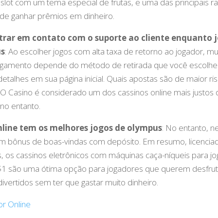
slot com um tema especial de frutas, e uma das principais r
 de ganhar prêmios em dinheiro.
rar em contato com o suporte ao cliente enquanto j
us
: Ao escolher jogos com alta taxa de retorno ao jogador, mu
agamento depende do método de retirada que você escolhe
etalhes em sua página inicial. Quais apostas são de maior ri
O Casino é considerado um dos cassinos online mais justos 
 no entanto.
nline tem os melhores jogos de olympus
: No entanto, 
m bônus de boas-vindas com depósito. Em resumo, licenci
s, os cassinos eletrônicos com máquinas caça-níqueis para j
$1 são uma ótima opção para jogadores que querem desfrut
vertidos sem ter que gastar muito dinheiro.
or Online