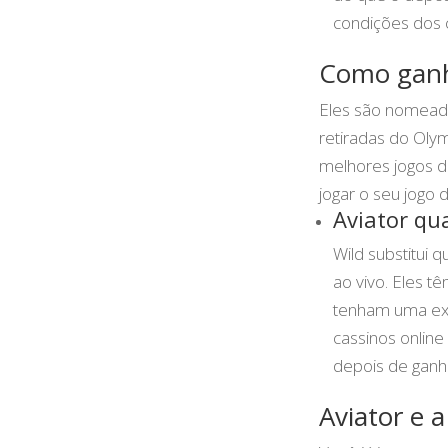
condições dos 
Como ganh
Eles são nomeado
retiradas do Oly
melhores jogos d
jogar o seu jogo 
Aviator qu
Wild substitui
ao vivo. Eles t
tenham uma expe
cassinos onlin
depois de ganha
Aviator e a 