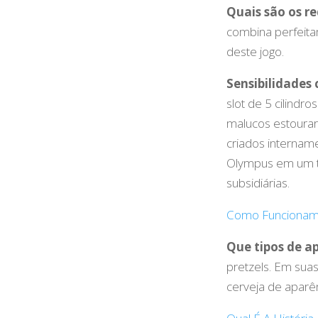
Quais são os re
combina perfeita
deste jogo.
Sensibilidades
slot de 5 cilindr
malucos estourar
criados intername
Olympus em um ta
subsidiárias.
Como Funcionam 
Que tipos de a
pretzels. Em sua
cerveja de aparê