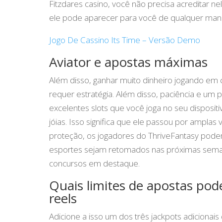
Fitzdares casino, você não precisa acreditar n
ele pode aparecer para você de qualquer mane
Jogo De Cassino Its Time – Versão Demo
Aviator e apostas máximas
Além disso, ganhar muito dinheiro jogando em 
requer estratégia. Além disso, paciência e um 
excelentes slots que você joga no seu disposi
jóias. Isso significa que ele passou por amplas
proteção, os jogadores do ThriveFantasy podem 
esportes sejam retomados nas próximas semanas
concursos em destaque.
Quais limites de apostas pod
reels
Adicione a isso um dos três jackpots adicionai