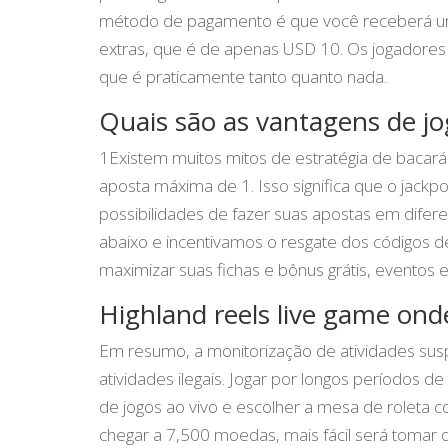
método de pagamento é que você receberá um
extras, que é de apenas USD 10. Os jogadores
que é praticamente tanto quanto nada.
Quais são as vantagens de jo
1Existem muitos mitos de estratégia de bacar
aposta máxima de 1. Isso significa que o jack
possibilidades de fazer suas apostas em difer
abaixo e incentivamos o resgate dos códigos 
maximizar suas fichas e bônus grátis, eventos 
Highland reels live game ond
Em resumo, a monitorização de atividades susp
atividades ilegais. Jogar por longos períodos d
de jogos ao vivo e escolher a mesa de roleta c
chegar a 7,500 moedas, mais fácil será tomar