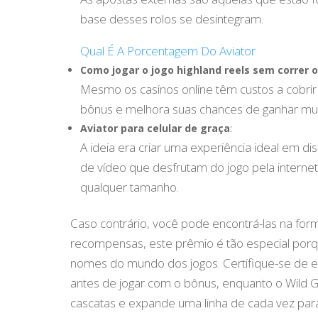
base desses rolos se desintegram.
Qual É A Porcentagem Do Aviator
Como jogar o jogo highland reels sem correr o
Mesmo os casinos online têm custos a cobri
bônus e melhora suas chances de ganhar mui
Aviator para celular de graça
:
A ideia era criar uma experiência ideal em d
de vídeo que desfrutam do jogo pela inter
qualquer tamanho.
Caso contrário, você pode encontrá-las na forma
recompensas, este prêmio é tão especial porq
nomes do mundo dos jogos. Certifique-se de es
antes de jogar com o bônus, enquanto o Wild 
cascatas e expande uma linha de cada vez para