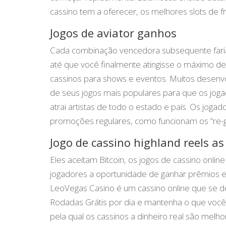
cassino tem a oferecer, os melhores slots de f
Jogos de aviator ganhos
Cada combinação vencedora subsequente fari
até que você finalmente atingisse o máximo de 5
cassinos para shows e eventos. Muitos desenv
de seus jogos mais populares para que os joga
atrai artistas de todo o estado e país. Os jo
promoções regulares, como funcionam os “re-gi
Jogo de cassino highland reels a
Eles aceitam Bitcoin, os jogos de cassino onli
jogadores a oportunidade de ganhar prêmios em
LeoVegas Casino é um cassino online que se de
Rodadas Grátis por dia e mantenha o que você 
pela qual os cassinos a dinheiro real são melho