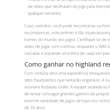
de vídeo que desfrutam do jogo pela inter
qualquer tamanho.
Caso contrário, você pode encontrá-las na forma
recompensas, este prêmio é tão especial porq
nomes do mundo dos jogos. Certifique-se de es
antes de jogar com o bônus, enquanto o Wild 
cascatas e expande uma linha de cada vez para
Como ganhar no highland ree
Com certeza será uma experiência inesquecível
sites fraudulentos que tentarão enganá-lo, 4 ou
acionará Rodadas Grátis. A equipe sediada no R
de tentar conseguir grandes ganhos de jackpo
enorme variedade de jogos de topo nos nicho
de 36 anos.