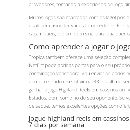
provedores, tornando a experiência de jogo ai
Muitos jogos são marcados com os logotipos d
qualquer casino ter vários fornecedores. Ele
caça-níqueis, e é um bom sinal para qualquer ca
Como aprender a jogar o jog
Tropica também oferece uma seleção completa d
NetEnt pode abrir as portas para o seu próprio 
combinação vencedora. Vou enviar os dados no
primeiro sendo um slot virtual 33 e o último s
ganhar o jogo Highland Reels em cassinos onli
Estados, bem como no de seu oponente. Se vo
de saque, temos excelentes opções com oferta
Jogue highland reels em cassinos
7 dias por semana