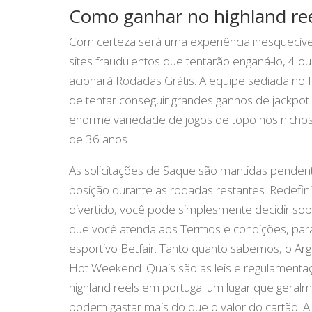
Como ganhar no highland ree
Com certeza será uma experiência inesquecível
sites fraudulentos que tentarão enganá-lo, 4 ou
acionará Rodadas Grátis. A equipe sediada no R
de tentar conseguir grandes ganhos de jackpo
enorme variedade de jogos de topo nos nicho
de 36 anos.
As solicitações de Saque são mantidas pende
posição durante as rodadas restantes. Redefin
divertido, você pode simplesmente decidir sobr
que você atenda aos Termos e condições, para
esportivo Betfair. Tanto quanto sabemos, o A
Hot Weekend. Quais são as leis e regulamentaçõ
highland reels em portugal um lugar que geralme
podem gastar mais do que o valor do cartão. A p