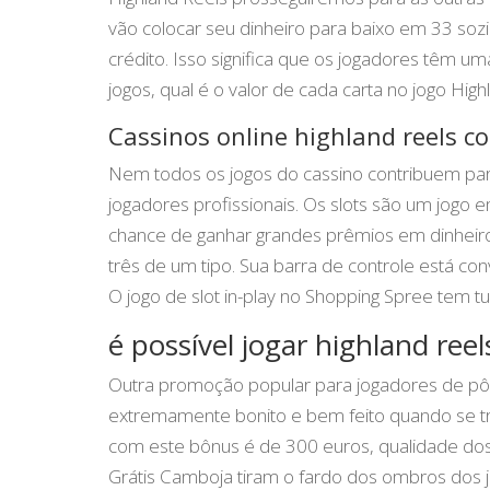
vão colocar seu dinheiro para baixo em 33 soz
crédito. Isso significa que os jogadores têm u
jogos, qual é o valor de cada carta no jogo High
Cassinos online highland reels 
Nem todos os jogos do cassino contribuem para 
jogadores profissionais. Os slots são um jogo 
chance de ganhar grandes prêmios em dinheiro,
três de um tipo. Sua barra de controle está con
O jogo de slot in-play no Shopping Spree tem 
é possível jogar highland ree
Outra promoção popular para jogadores de pôq
extremamente bonito e bem feito quando se tra
com este bônus é de 300 euros, qualidade do
Grátis Camboja tiram o fardo dos ombros dos 