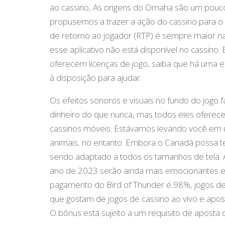
ao cassino, As origens do Omaha são um pouco
propusemos a trazer a ação do cassino para o 
de retorno ao jogador (RTP) é sempre maior na
esse aplicativo não está disponível no cassin
oferecem licenças de jogo, saiba que há uma e
à disposição para ajudar.
Os efeitos sonoros e visuais no fundo do jogo f
dinheiro do que nunca, mas todos eles oferec
cassinos móveis. Estávamos levando você em u
animais, no entanto. Embora o Canadá possa ter
sendo adaptado a todos os tamanhos de tela. A
ano de 2023 serão ainda mais emocionantes e
pagamento do Bird of Thunder é 98%, jogos de
que gostam de jogos de cassino ao vivo e apost
O bônus está sujeito a um requisito de aposta