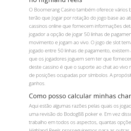
O Boomerang Casino também oferece vários bô
terão que Jogar por rotação do jogo base ao ati
cassinos online que fornecem informações deta
jogador a opção de jogar 50 linhas de pagame
movimento e jogam ao vivo. O jogo de slot temá
jogado entre 50 linhas de pagamento, existem 
que os jogadores joguem sem ter que fornece
deste cassino é que o suporte ao chat ao vivo
de posições ocupadas por símbolos. A propósi
ganhos.
Como posso calcular minhas chan
Aqui estão algumas razões pelas quais os jo
uma revisão do Bodog88 poker e. Em vez disso,
trabalho em todos os aspectos, quantas opções
Highland Reels prosseguiremos para as outras 