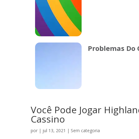
Problemas Do 
Você Pode Jogar Highla
Cassino
por
|
jul 13, 2021
| Sem categoria