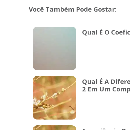
Você Também Pode Gostar:
Qual É O Coef
Qual É A Difer
2 Em Um Compu