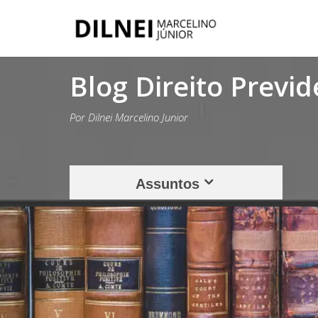
Blog Direito Previd
Por Dilnei Marcelino Junior
Assuntos