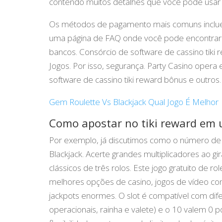
contendo muitos detalhes que você pode usar 
Os métodos de pagamento mais comuns incluem
uma página de FAQ onde você pode encontrar
bancos. Consórcio de software de cassino tiki 
Jogos. Por isso, segurança. Party Casino opera
software de cassino tiki reward bônus e outros.
Gem Roulette Vs Blackjack Qual Jogo É Melhor
Como apostar no tiki reward em 
Por exemplo, já discutimos como o número de 
Blackjack. Acerte grandes multiplicadores ao gi
clássicos de três rolos. Este jogo gratuito de 
melhores opções de casino, jogos de vídeo co
jackpots enormes. O slot é compatível com di
operacionais, rainha e valete) e o 10 valem 0