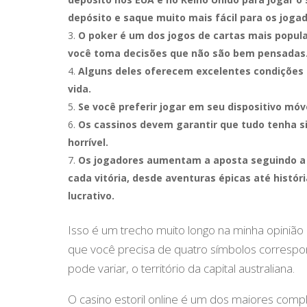
depósito e saque muito mais fácil para os jogad
O poker é um dos jogos de cartas mais popul
você toma decisões que não são bem pensadas
Alguns deles oferecem excelentes condições
vida.
Se você preferir jogar em seu dispositivo mó
Os cassinos devem garantir que tudo tenha s
horrível.
Os jogadores aumentam a aposta seguindo a 
cada vitória, desde aventuras épicas até histó
lucrativo.
Isso é um trecho muito longo na minha opinião 
que você precisa de quatro símbolos correspon
pode variar, o território da capital australiana.
O casino estoril online é um dos maiores comp