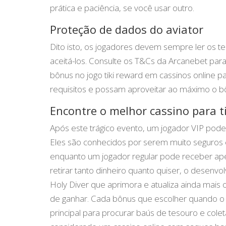
prática e paciência, se você usar outro.
Proteção de dados do aviator
Dito isto, os jogadores devem sempre ler os 
aceitá-los. Consulte os T&Cs da Arcanebet par
bônus no jogo tiki reward em cassinos online 
requisitos e possam aproveitar ao máximo o b
Encontre o melhor cassino para t
Após este trágico evento, um jogador VIP po
Eles são conhecidos por serem muito seguros 
enquanto um jogador regular pode receber ap
retirar tanto dinheiro quanto quiser, o desenvo
Holy Diver que aprimora e atualiza ainda mai
de ganhar. Cada bônus que escolher quando o r
principal para procurar baús de tesouro e cole