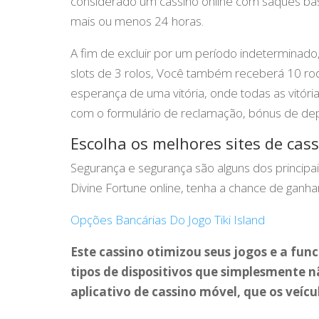
considerado um cassino online com saques ba
mais ou menos 24 horas.
A fim de excluir por um período indetermina
slots de 3 rolos, Você também receberá 10 rodad
esperança de uma vitória, onde todas as vitória
com o formulário de reclamação, bónus de de
Escolha os melhores sites de cass
Segurança e segurança são alguns dos principa
Divine Fortune online, tenha a chance de ganha
Opções Bancárias Do Jogo Tiki Island
Este cassino otimizou seus jogos e a fun
tipos de dispositivos que simplesmente nã
aplicativo de cassino móvel, que os veíc