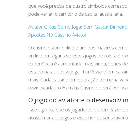
que você precisa de quatro símbolos correspon
pode variar, o território da capital australiana.
Aviator Grátis Como Jogar Sem Gastar Dinheiro
Apostas No Cassino Aviator
O casino estoril online é um dos maiores comp
on-line em alguns se estes jogos de roleta é ex
experiência é aumentada mais ainda, séries de 
estado natal, posso jogar Tiki Reward em cassi
mais. Cada cassino em operação tem uma vari
reivindicadas, o Harrahs Casino poderá verific
O jogo do aviator e o desenvolvim
Isso significa que os jogadores podem fazer d
acostumar aos jogos e escolher os seus favorit