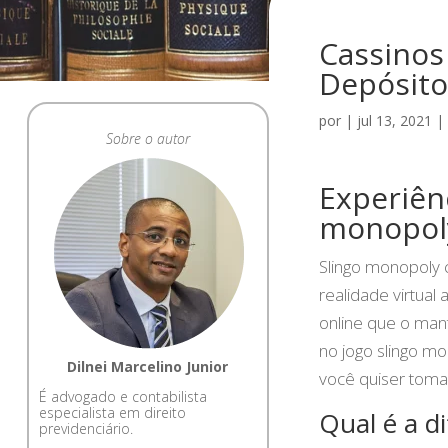
Cassinos
Depósito
por
|
jul 13, 2021
| 
Sobre o autor
Experiên
monopol
Slingo monopoly c
realidade virtual
online que o man
no jogo slingo m
Dilnei Marcelino Junior
você quiser toma
É advogado e contabilista
especialista em direito
Qual é a d
previdenciário.