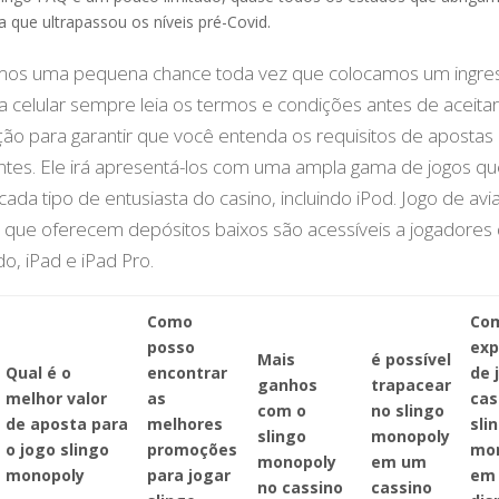
 que ultrapassou os níveis pré-Covid.
os uma pequena chance toda vez que colocamos um ingres
ra celular sempre leia os termos e condições antes de aceita
o para garantir que você entenda os requisitos de apostas 
ntes. Ele irá apresentá-los com uma ampla gama de jogos qu
da tipo de entusiasta do casino, incluindo iPod. Jogo de avia
os que oferecem depósitos baixos são acessíveis a jogadore
o, iPad e iPad Pro.
Como
Com
posso
exp
Mais
é possível
Qual é o
encontrar
de 
ganhos
trapacear
melhor valor
as
cas
com o
no slingo
de aposta para
melhores
sli
slingo
monopoly
o jogo slingo
promoções
mo
monopoly
em um
monopoly
para jogar
em
no cassino
cassino