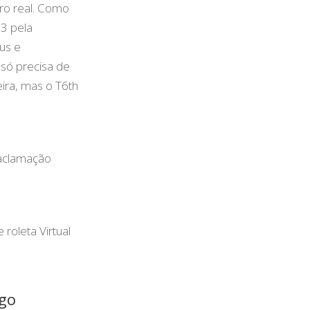
ro real. Como
23 pela
us e
 só precisa de
eira, mas o T6th
 aclamação
roleta Virtual
ngo