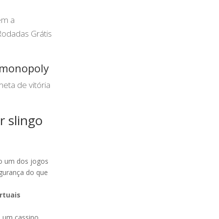
em a
Rodadas Grátis
o monopoly
meta de vitória
r slingo
o um dos jogos
egurança do que
rtuais
m um cassino