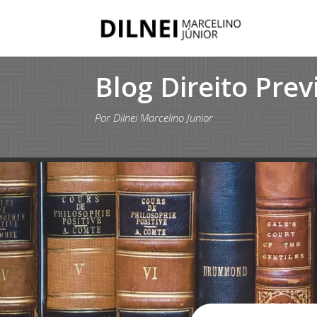
Blog Direito Prev
Por Dilnei Marcelino Junior