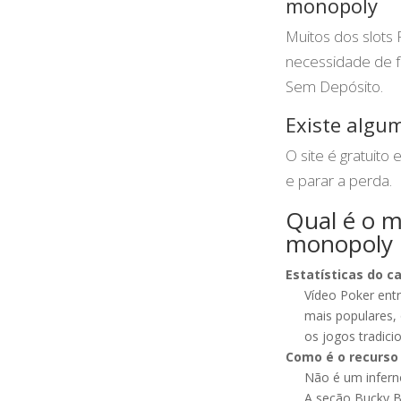
monopoly
Muitos dos slots
necessidade de f
Sem Depósito.
Existe algu
O site é gratuito
e parar a perda.
Qual é o m
monopoly n
Estatísticas do c
Vídeo Poker ent
mais populares,
os jogos tradici
Como é o recurso 
Não é um infern
A seção Bucky B