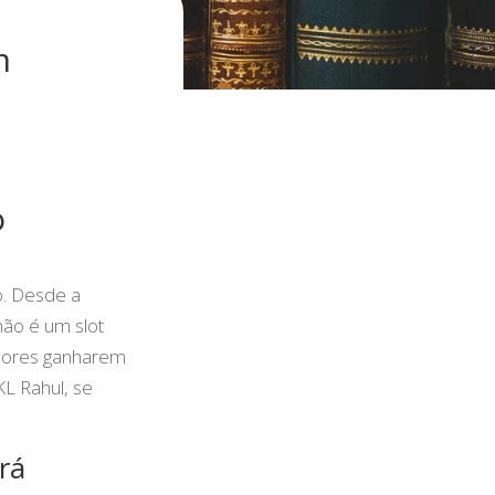
m
o
o. Desde a
não é um slot
adores ganharem
L Rahul, se
rá