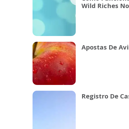
Wild Riches No
Apostas De Avi
Registro De Ca