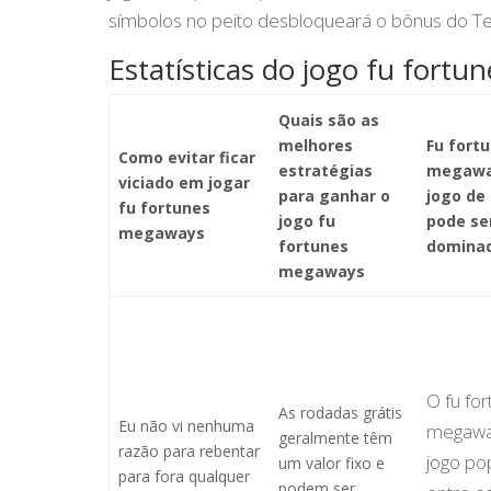
símbolos no peito desbloqueará o bônus do Tes
Estatísticas do jogo fu fort
Quais são as
melhores
Fu fort
Como evitar ficar
estratégias
megawa
viciado em jogar
para ganhar o
jogo de
fu fortunes
jogo fu
pode se
megaways
fortunes
domina
megaways
O fu fo
As rodadas grátis
Eu não vi nenhuma
megawa
geralmente têm
razão para rebentar
jogo po
um valor fixo e
para fora qualquer
podem ser