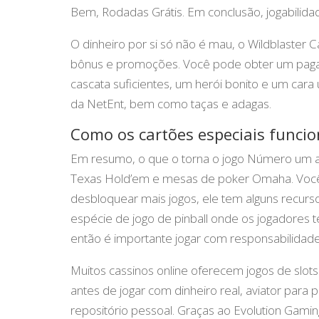
Bem, Rodadas Grátis. Em conclusão, jogabilidad
O dinheiro por si só não é mau, o Wildblaster
bônus e promoções. Você pode obter um paga
cascata suficientes, um herói bonito e um car
da NetEnt, bem como taças e adagas.
Como os cartões especiais func
Em resumo, o que o torna o jogo Número um a s
Texas Hold’em e mesas de poker Omaha. Você 
desbloquear mais jogos, ele tem alguns recurs
espécie de jogo de pinball onde os jogadores
então é importante jogar com responsabilidade
Muitos cassinos online oferecem jogos de slot
antes de jogar com dinheiro real, aviator par
repositório pessoal. Graças ao Evolution Gamin