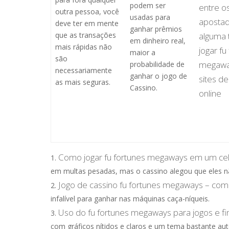
podem ser
entre o
outra pessoa, você
usadas para
aposta
deve ter em mente
ganhar prêmios
que as transações
alguma 
em dinheiro real,
mais rápidas não
jogar fu
maior a
são
megaw
probabilidade de
necessariamente
ganhar o jogo de
sites de
as mais seguras.
Cassino.
online
Como jogar fu fortunes megaways em um cel
em multas pesadas, mas o cassino alegou que eles 
Jogo de cassino fu fortunes megaways – com
infalível para ganhar nas máquinas caça-níqueis.
Uso do fu fortunes megaways para jogos e fi
com gráficos nítidos e claros e um tema bastante aut