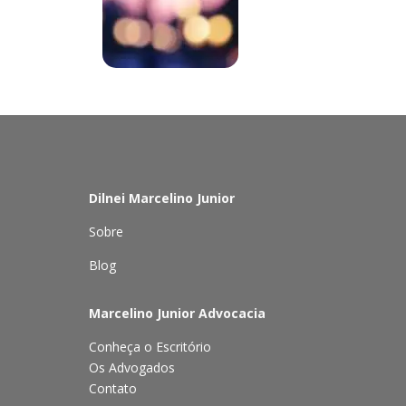
Dilnei Marcelino Junior
Sobre
Blog
Marcelino Junior Advocacia
Conheça o Escritório
Os Advogados
Contato