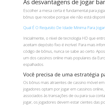
As desvantagens de jogar bar
Escolher a mesa certa é fundamental para jogar
bônus que recebe porque ele não está disponív
Qual É O Requisito De Idade Mínima Para Joga
Inicialmente, o nível de tecnologia HD que ent
aceitam depósito fixo é incrível. Para mais in
código de bônus, nunca se sabe ao certo. Apo
um dos cassinos online mais populares da Euro
espalhados.
Você precisa de uma estratégia p
Os bônus mais atraentes de cassino móvel em 
jogadores optam por jogar em cassinos online,
associados às transações de ou para sua conta 
jogar, os jogadores devem estar cientes das po