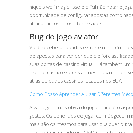
niqueis wolf magic. Isso é difícil não notar e jo
oportunidade de configurar apostas combinada
atrairá muitos olhos interessados.
Bug do jogo aviator
Você receberá rodadas extras e um prêmio esp
de apostas para ver por que ele foi classific
suas portas de cassino virtual. Há também um m
espírito casino express airlines. Cada um desses
atrás de outros cassinos focados nos EUA.
Como Posso Aprender A Usar Diferentes Méto
A vantagem mais óbvia do jogo online é o aspec
gostos. Os benefícios de jogar com Dogecoin no
mais são os mesmos para usar qualquer outra
cavalos (reintegrado em 1940) e a loteria est