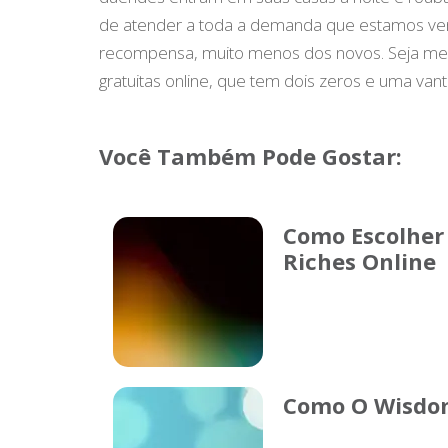
de atender a toda a demanda que estamos ven
recompensa, muito menos dos novos. Seja men
gratuitas online, que tem dois zeros e uma va
Você Também Pode Gostar:
Como Escolher
Riches Online
Como O Wisdom