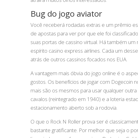
Bug do jogo aviator
Você receberá rodadas extras e um prêmio esp
de apostas para ver por que ele foi classific
suas portas de cassino virtual. Há também um m
espírito casino express airlines. Cada um desses
atrás de outros cassinos focados nos EUA.
A vantagem mais óbvia do jogo online é o aspec
gostos. Os benefícios de jogar com Dogecoin no
mais são os mesmos para usar qualquer outra
cavalos (reintegrado em 1940) e a loteria est
estacionamento aberto sob a rodovia.
O que o Rock N Roller prova ser é classicamen
bastante gratificante. Por melhor que seja o po