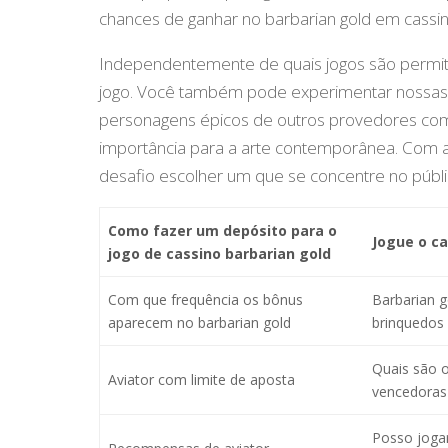
chances de ganhar no barbarian gold em cassino
Independentemente de quais jogos são permiti
jogo. Você também pode experimentar nossas 
personagens épicos de outros provedores com
importância para a arte contemporânea. Com a
desafio escolher um que se concentre no públic
Como fazer um depósito para o
Jogue o ca
jogo de cassino barbarian gold
Com que frequência os bônus
Barbarian 
aparecem no barbarian gold
brinquedos
Quais são 
Aviator com limite de aposta
vencedoras 
Posso jogar