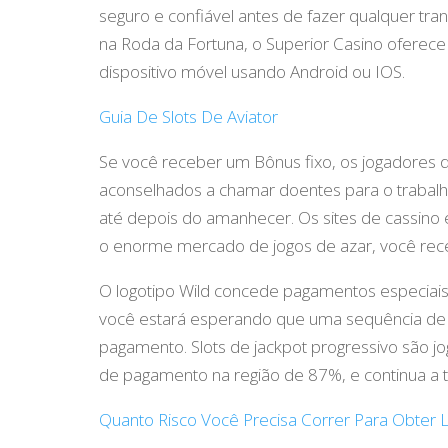
seguro e confiável antes de fazer qualquer tr
na Roda da Fortuna, o Superior Casino oferec
dispositivo móvel usando Android ou IOS.
Guia De Slots De Aviator
Se você receber um Bônus fixo, os jogadores
aconselhados a chamar doentes para o trabalh
até depois do amanhecer. Os sites de cassino 
o enorme mercado de jogos de azar, você rece
O logotipo Wild concede pagamentos especiais
você estará esperando que uma sequência de 
pagamento. Slots de jackpot progressivo são j
de pagamento na região de 87%, e continua a t
Quanto Risco Você Precisa Correr Para Obter L