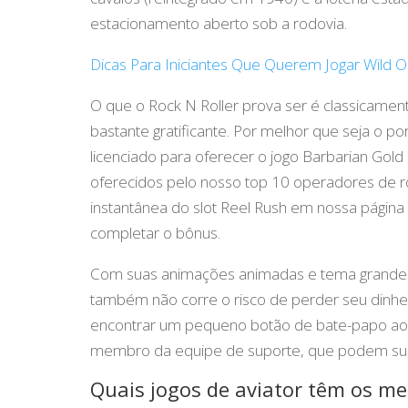
estacionamento aberto sob a rodovia.
Dicas Para Iniciantes Que Querem Jogar Wild O
O que o Rock N Roller prova ser é classicamen
bastante gratificante. Por melhor que seja o po
licenciado para oferecer o jogo Barbarian Go
oferecidos pelo nosso top 10 operadores de r
instantânea do slot Reel Rush em nossa página 
completar o bônus.
Com suas animações animadas e tema grande-ca
também não corre o risco de perder seu dinh
encontrar um pequeno botão de bate-papo ao
membro da equipe de suporte, que podem subs
Quais jogos de aviator têm os mel