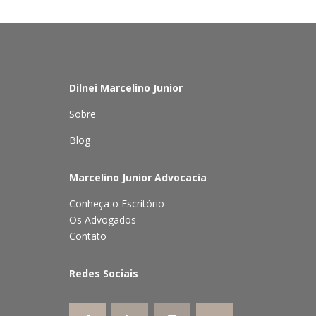
Dilnei Marcelino Junior
Sobre
Blog
Marcelino Junior Advocacia
Conheça o Escritório
Os Advogados
Contato
Redes Sociais