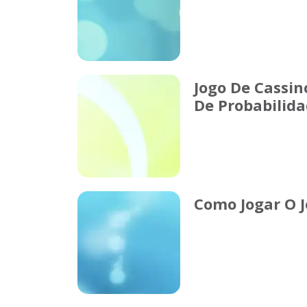
Jogo De Cassin
De Probabilid
Como Jogar O 