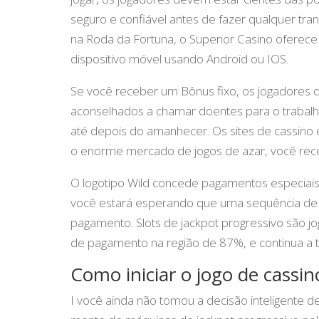
seguro e confiável antes de fazer qualquer tr
na Roda da Fortuna, o Superior Casino oferec
dispositivo móvel usando Android ou IOS.
Se você receber um Bônus fixo, os jogadores
aconselhados a chamar doentes para o trabalh
até depois do amanhecer. Os sites de cassino 
o enorme mercado de jogos de azar, você rece
O logotipo Wild concede pagamentos especiais
você estará esperando que uma sequência de 
pagamento. Slots de jackpot progressivo são j
de pagamento na região de 87%, e continua a t
Como iniciar o jogo de cassin
I você ainda não tomou a decisão inteligente d