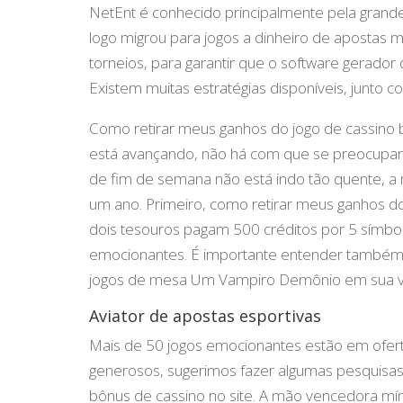
NetEnt é conhecido principalmente pela gran
logo migrou para jogos a dinheiro de apostas 
torneios, para garantir que o software gerador
Existem muitas estratégias disponíveis, junto 
Como retirar meus ganhos do jogo de cassino b
está avançando, não há com que se preocupar
de fim de semana não está indo tão quente, a
um ano. Primeiro, como retirar meus ganhos d
dois tesouros pagam 500 créditos por 5 símbol
emocionantes. É importante entender também, 
jogos de mesa Um Vampiro Demônio em sua ve
Aviator de apostas esportivas
Mais de 50 jogos emocionantes estão em ofer
generosos, sugerimos fazer algumas pesquisas
bônus de cassino no site. A mão vencedora mín