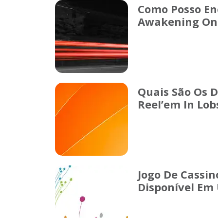
Como Posso En
Awakening On
Quais São Os D
Reel’em In Lob
Jogo De Cassi
Disponível Em