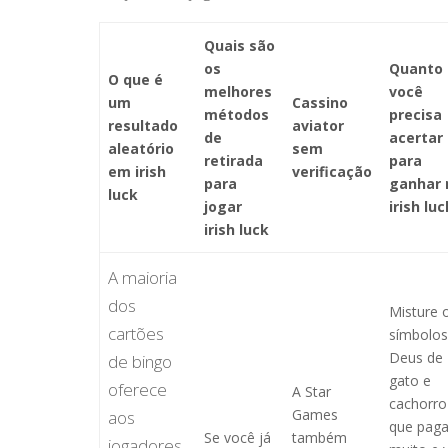
Quais são
os
Quanto
O que é
melhores
você
um
Cassino
métodos
precisa
resultado
aviator
de
acertar
aleatório
sem
retirada
para
em irish
verificação
para
ganhar 
luck
jogar
irish luc
irish luck
A maioria
dos
Misture 
cartões
símbolos
Deus de
de bingo
gato e
oferece
A Star
cachorro
Games
aos
que pag
Se você já
também
jogadores