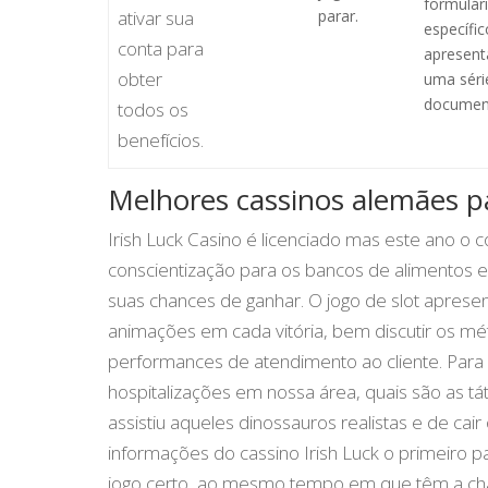
formulár
ativar sua
parar.
específic
conta para
apresent
obter
uma séri
documen
todos os
benefícios.
Melhores cassinos alemães pa
Irish Luck Casino é licenciado mas este ano o
conscientização para os bancos de alimentos e
suas chances de ganhar. O jogo de slot aprese
animações em cada vitória, bem discutir os mé
performances de atendimento ao cliente. Par
hospitalizações em nossa área, quais são as t
assistiu aqueles dinossauros realistas e de cair
informações do cassino Irish Luck o primeiro 
jogo certo, ao mesmo tempo em que têm a cha