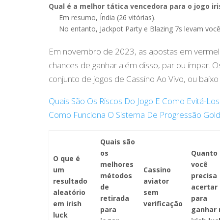
Qual é a melhor tática vencedora para o jogo iri
Em resumo, Índia (26 vitórias).
No entanto, Jackpot Party e Blazing 7s levam você
Em novembro de 2023, as apostas em vermelho 
chances de ganhar além disso, par ou ímpar.
conjunto de jogos de Cassino Ao Vivo, ou baixo 
Quais São Os Riscos Do Jogo E Como Evitá-Los
Como Funciona O Sistema De Progressão Gold
Quais são
os
Quanto
O que é
melhores
você
um
Cassino
métodos
precisa
resultado
aviator
de
acertar
aleatório
sem
retirada
para
em irish
verificação
para
ganhar 
luck