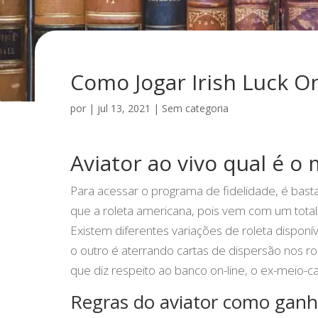
Como Jogar Irish Luck O
por
|
jul 13, 2021
| Sem categoria
Aviator ao vivo qual é o
Para acessar o programa de fidelidade, é basta
que a roleta americana, pois vem com um total
Existem diferentes variações de roleta disponív
o outro é aterrando cartas de dispersão nos rol
que diz respeito ao banco on-line, o ex-meio-c
Regras do aviator como ganha