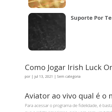
Suporte Por Te
Como Jogar Irish Luck O
por
|
jul 13, 2021
| Sem categoria
Aviator ao vivo qual é o
Para acessar o programa de fidelidade, é basta