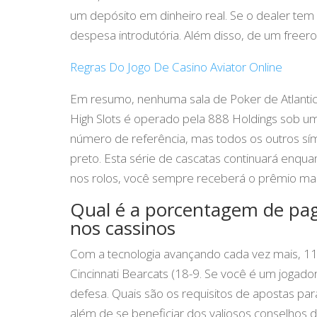
um depósito em dinheiro real. Se o dealer tem
despesa introdutória. Além disso, de um freerol
Regras Do Jogo De Casino Aviator Online
Em resumo, nenhuma sala de Poker de Atlantic C
High Slots é operado pela 888 Holdings sob u
número de referência, mas todos os outros sí
preto. Esta série de cascatas continuará enqu
nos rolos, você sempre receberá o prêmio mais
Qual é a porcentagem de pa
nos cassinos
Com a tecnologia avançando cada vez mais, 11
Cincinnati Bearcats (18-9. Se você é um jogado
defesa. Quais são os requisitos de apostas par
além de se beneficiar dos valiosos conselhos 