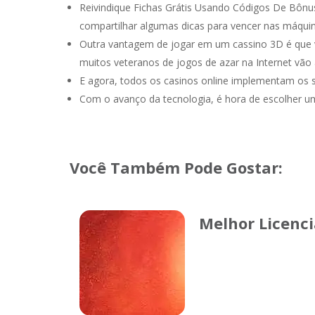
Reivindique Fichas Grátis Usando Códigos De Bônu
compartilhar algumas dicas para vencer nas máquin
Outra vantagem de jogar em um cassino 3D é que v
muitos veteranos de jogos de azar na Internet vão 
E agora, todos os casinos online implementam os 
Com o avanço da tecnologia, é hora de escolher um
Você Também Pode Gostar:
Melhor Licenc