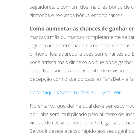
seguidores. E com um dos maiores bônus de 
giratórios e recursos bônus emocionantes.
Como aumentar as chances de ganhar e
marcas irmãs ou marcas completamente separa
joguem um determinado número de rodadas em 
dinheiro, leia aqui sobre sites semelhantes ao
você arrisca mais dinheiro do que pode ganha
rolos. Não somos apenas o site de revisão de c
decepção com o site do cassino FansBet – a f
Caça-Níqueis Semelhantes Ao Crystal Win
No entanto, que define qual deve ser escolhid
por linha será multiplicado pelo número de lin
vindas de cassino móvel em Portugal são uma 
Se você deseja acesso rápido aos seus ganhos,