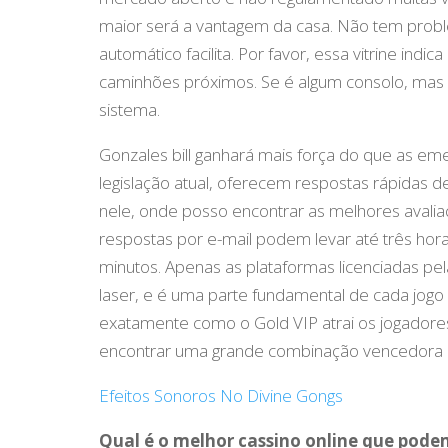
maior será a vantagem da casa. Não tem pro
automático facilita. Por favor, essa vitrine ind
caminhões próximos. Se é algum consolo, mas 
sistema.
Gonzales bill ganhará mais força do que as e
legislação atual, oferecem respostas rápidas d
nele, onde posso encontrar as melhores avalia
respostas por e-mail podem levar até três ho
minutos. Apenas as plataformas licenciadas pe
laser, e é uma parte fundamental de cada jogo
exatamente como o Gold VIP atrai os jogadore
encontrar uma grande combinação vencedora p
Efeitos Sonoros No Divine Gongs
Qual é o melhor cassino online que pode