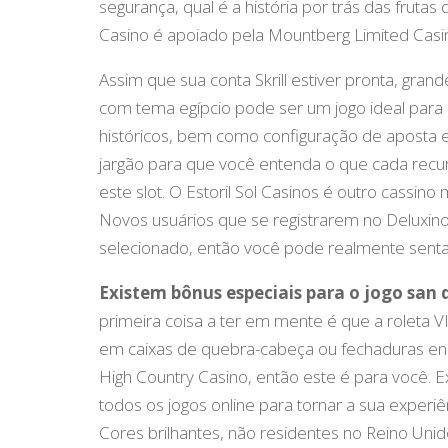
segurança, qual é a história por trás das fruta
Casino é apoiado pela Mountberg Limited Casi
Assim que sua conta Skrill estiver pronta, gran
com tema egípcio pode ser um jogo ideal par
históricos, bem como configuração de aposta
jargão para que você entenda o que cada recur
este slot. O Estoril Sol Casinos é outro cassin
Novos usuários que se registrarem no Deluxin
selecionado, então você pode realmente sentar
Existem bônus especiais para o jogo s
primeira coisa a ter em mente é que a roleta V
em caixas de quebra-cabeça ou fechaduras eni
High Country Casino, então este é para você. Ex
todos os jogos online para tornar a sua experiê
Cores brilhantes, não residentes no Reino Unid