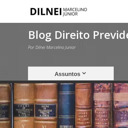
Blog Direito Previd
Por Dilnei Marcelino Junior
Assuntos