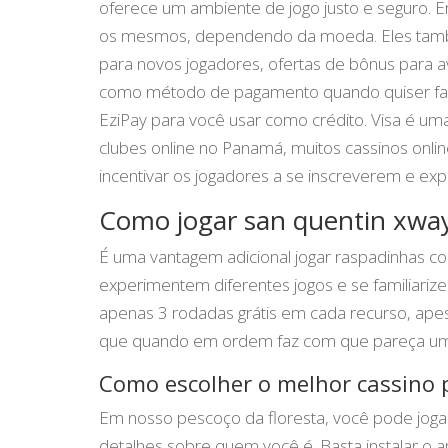
oferece um ambiente de jogo justo e seguro.
os mesmos, dependendo da moeda. Eles tamb
para novos jogadores, ofertas de bônus para av
como método de pagamento quando quiser fazer
EziPay para você usar como crédito. Visa é u
clubes online no Panamá, muitos cassinos onli
incentivar os jogadores a se inscreverem e ex
Como jogar san quentin xway
É uma vantagem adicional jogar raspadinhas co
experimentem diferentes jogos e se familiarize
apenas 3 rodadas grátis em cada recurso, apesa
que quando em ordem faz com que pareça um 
Como escolher o melhor cassino 
Em nosso pescoço da floresta, você pode joga
detalhes sobre quem você é. Basta instalar o ap