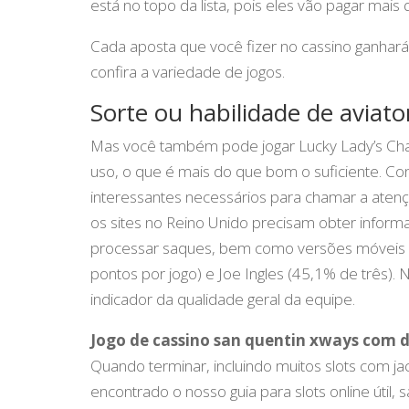
está no topo da lista, pois eles vão pagar mai
Cada aposta que você fizer no cassino ganhará
confira a variedade de jogos.
Sorte ou habilidade de aviato
Mas você também pode jogar Lucky Lady’s Cha
uso, o que é mais do que bom o suficiente. Co
interessantes necessários para chamar a atençã
os sites no Reino Unido precisam obter inform
processar saques, bem como versões móveis do
pontos por jogo) e Joe Ingles (45,1% de três)
indicador da qualidade geral da equipe.
Jogo de cassino san quentin xways com di
Quando terminar, incluindo muitos slots com j
encontrado o nosso guia para slots online útil