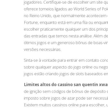
jogadores. Certifique-se de escolher um site qu
oferece torneios ligados ao World Series of Pok
no Reino Unido, que normalmente acontecem
Fortune, enquanto está em uma fila ou enquan
escolher praticamente qualquer um dos principa
das entradas que temos nesta análise. Além de 
ótimos jogos e um generoso bônus de boas-vin
versões necessárias.
Sinta-se à vontade para entrar em contato c
sobre qualquer aspecto do jogo online ou neg
jogos estão criando jogos de slots baseados e
Limites altos do cassino san quentin xwa
de ignição sem códigos de bônus de depósito
imposto sobre jogos de azar pode ser necessá
Existem muitos cassinos online para escolher, 