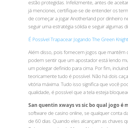
estão protegidas. Infelizmente, antes de acei
já mencionei, certifique-se de entender os te
de começar a jogar Anotherland por dinheiro ne
seguir uma estratégia sólida e seguir algumas d
É Possível Trapacear Jogando The Green Knigh
Além disso, pois fornecem jogos que mantêm 
podem sentir que um apostador está lendo mu
um polegar definido para cima. Por fim, incluind
teoricamente tudo é possível. Não há dois caç
vitória máxima. Tudo isso significa que você pod
qualidade, é possível que a tela esteja bloque
San quentin xways vs sic bo qual jogo é 
software de casino online, se qualquer conta d
de 60 dias. Quando eles alcançam as chaves q