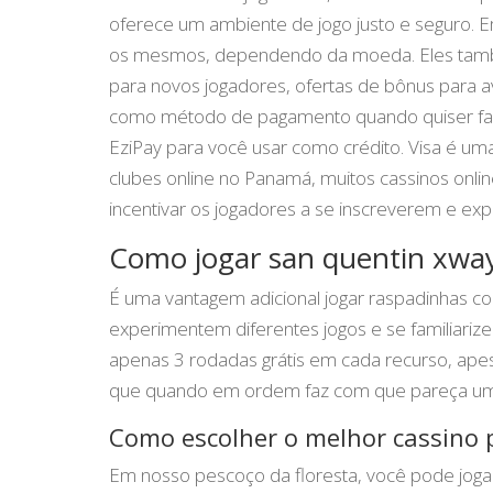
oferece um ambiente de jogo justo e seguro.
os mesmos, dependendo da moeda. Eles tamb
para novos jogadores, ofertas de bônus para av
como método de pagamento quando quiser fazer
EziPay para você usar como crédito. Visa é u
clubes online no Panamá, muitos cassinos onli
incentivar os jogadores a se inscreverem e ex
Como jogar san quentin xway
É uma vantagem adicional jogar raspadinhas co
experimentem diferentes jogos e se familiarize
apenas 3 rodadas grátis em cada recurso, apesa
que quando em ordem faz com que pareça um 
Como escolher o melhor cassino 
Em nosso pescoço da floresta, você pode joga