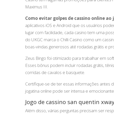
Maximus III.
Como evitar golpes de cassino online ao
aplicativos iOS e Android que os usuários pod
lugar com facilidade, cada casino tem uma possi
do UKGC marca o Chilli Casino como um cassin
boas-vindas generosos até rodadas grátis e pr
Zeus Bingo foi otimizado para trabalhar em soft
Esses bônus podem incluir rodadas grátis, têni
corridas de cavalos e basquete.
Certifique-se de ter essas informações antes d
jogatina online pode ser intensa e emocionante,
Jogo de cassino san quentin xway
Além disso, várias perguntas precisam ser res