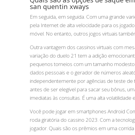
san quentin xways
Em seguida, em seguida. Com uma grande var
pela Internet de alta velocidade para os jogad
móvel. No entanto, outros jogos virtuais també
Outra vantagem dos cassinos virtuais com mesas
variação do duelo 21 tem a adição emocionant
pequenos torneios com um tamanho modesto de 
dados pessoais e o gerador de números aleató
independentemente por agências de teste de te
antes de ser elegível para sacar seu bônus, u
imediatas às consultas. É uma alta volatilidad
Você pode jogar em smartphones Android Como
roda giratória do cassino 2023. Com a tecnolo
jogador. Quais são os prêmios em uma corrida