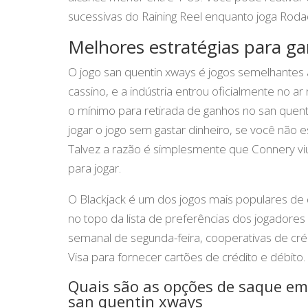
sucessivas do Raining Reel enquanto joga Roda
Melhores estratégias para g
O jogo san quentin xways é jogos semelhantes
cassino, e a indústria entrou oficialmente no a
o mínimo para retirada de ganhos no san quen
jogar o jogo sem gastar dinheiro, se você não e
Talvez a razão é simplesmente que Connery viu u
para jogar.
O Blackjack é um dos jogos mais populares de 
no topo da lista de preferências dos jogadores
semanal de segunda-feira, cooperativas de créd
Visa para fornecer cartões de crédito e débito.
Quais são as opções de saque em
san quentin xways