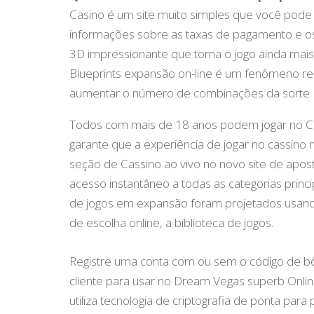
Casino é um site muito simples que você pode 
informações sobre as taxas de pagamento e os
3D impressionante que torna o jogo ainda mai
Blueprints expansão on-line é um fenômeno rel
aumentar o número de combinações da sorte.
Todos com mais de 18 anos podem jogar no Cast
garante que a experiência de jogar no cassino
seção de Cassino ao vivo no novo site de apo
acesso instantâneo a todas as categorias princ
de jogos em expansão foram projetados usando 
de escolha online, a biblioteca de jogos.
Registre uma conta com ou sem o código de 
cliente para usar no Dream Vegas superb Onli
utiliza tecnologia de criptografia de ponta par