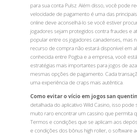
para sua conta Pulsz. Além disso, você pode r
velocidade de pagamento é uma das principais
online deve aconselhá-lo se você estiver pro
jogadores sejam protegidos contra fraudes e at
popular entre os jogadores canadenses, mas n
recurso de compra não estará disponível em al
conhecida entre Pogba e a empresa, você está
estratégias mais importantes para jogos de a
mesmas opções de pagamento. Cada transação 
uma experiência de craps mais autêntica.
Como evitar o vício em jogos san quenti
detalhada do aplicativo Wild Casino, isso pod
muito raro encontrar um cassino que permita q
Termos e condições que se aplicam aos depós
e condições dos bônus high roller, o software a