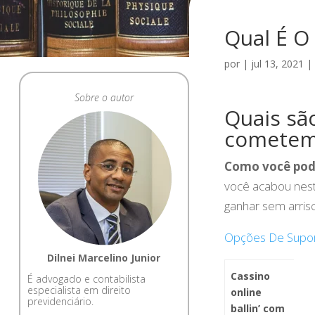
Qual É O 
por
|
jul 13, 2021
| 
Sobre o autor
Quais sã
cometem 
Como você pode 
você acabou nest
ganhar sem arrisc
Opções De Suport
Dilnei Marcelino Junior
Cassino
É advogado e contabilista
especialista em direito
online
previdenciário.
ballin’ com