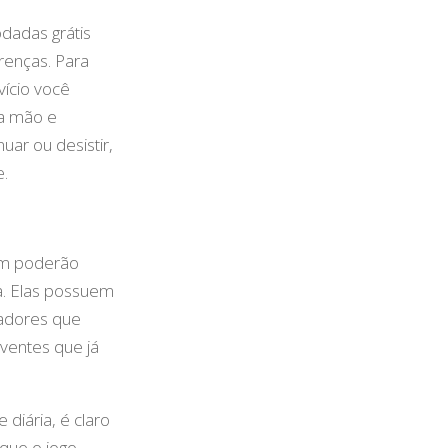
dadas grátis
renças. Para
vício você
ua mão e
uar ou desistir,
e.
ém poderão
ia. Elas possuem
adores que
ventes que já
diária, é claro
que o jogo