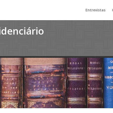
Entrevistas
idenciário