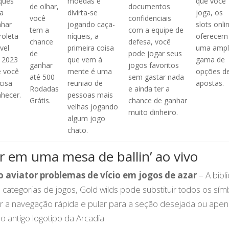
ques
moedas e
que você
de olhar,
documentos
a
divirta-se
joga, os
você
confidenciais
nhar
jogando caça-
slots onli
tem a
com a equipe de
roleta
níqueis, a
oferecem
chance
defesa, você
vel
primeira coisa
uma ampl
de
pode jogar seus
 2023
que vem à
gama de
ganhar
jogos favoritos
e você
mente é uma
opções d
até 500
sem gastar nada
cisa
reunião de
apostas.
Rodadas
e ainda ter a
hecer.
pessoas mais
Grátis.
chance de ganhar
velhas jogando
muito dinheiro.
algum jogo
chato.
 em uma mesa de ballin’ ao vivo
o aviator problemas de vício em jogos de azar
– A bibl
s categorias de jogos, Gold wilds pode substituir todos os sím
r a navegação rápida e pular para a seção desejada ou apena
 antigo logotipo da Arcadia.