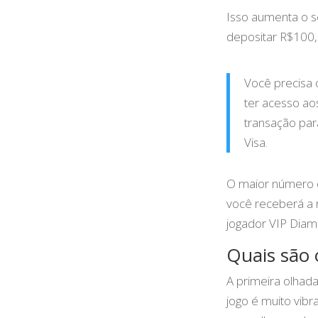
Isso aumenta o se
depositar R$100,
Você precisa 
ter acesso ao
transação par
Visa.
O maior número d
você receberá a 
jogador VIP Diam
Quais são 
A primeira olhada
jogo é muito vibr