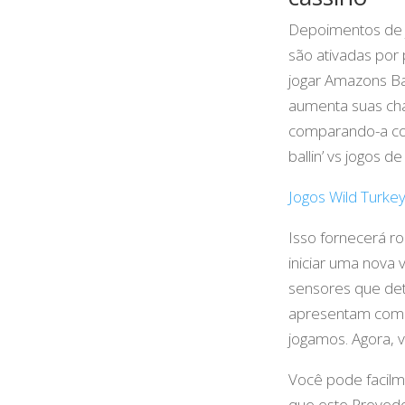
Depoimentos de j
são ativadas por 
jogar Amazons Bat
aumenta suas cha
comparando-a com 
ballin’ vs jogos 
Jogos Wild Turke
Isso fornecerá r
iniciar uma nova 
sensores que de
apresentam compo
jogamos. Agora, v
Você pode facilme
que este Provedo