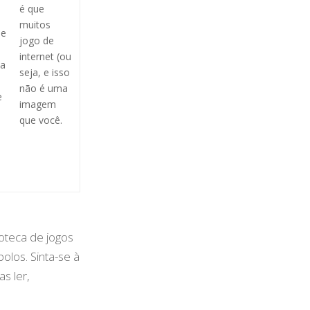
é que
muitos
ne
jogo de
internet (ou
a
seja, e isso
não é uma
e
imagem
que você.
ioteca de jogos
bolos. Sinta-se à
s ler,