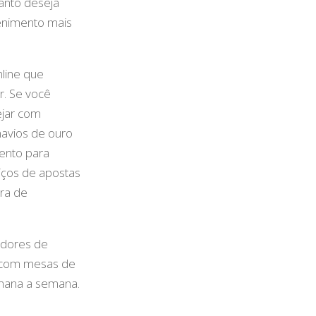
uanto deseja
tenimento mais
nline que
r. Se você
ejar com
navios de ouro
ento para
iços de apostas
ora de
adores de
r com mesas de
emana a semana.