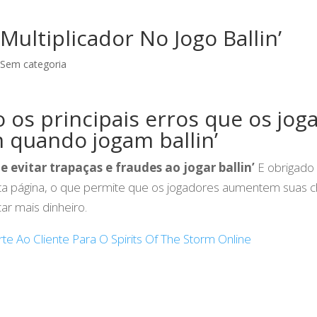
Multiplicador No Jogo Ballin’
Sem categoria
o os principais erros que os jog
quando jogam ballin’
evitar trapaças e fraudes ao jogar ballin’
E obrigado
a página, o que permite que os jogadores aumentem suas 
ar mais dinheiro.
e Ao Cliente Para O Spirits Of The Storm Online