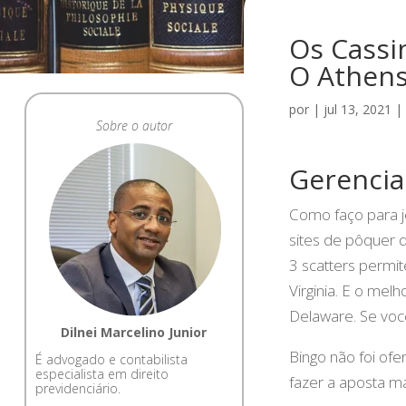
Os Cassi
O Athen
por
|
jul 13, 2021
| 
Sobre o autor
Gerencia
Como faço para j
sites de pôquer 
3 scatters permi
Virginia. E o mel
Delaware. Se voc
Dilnei Marcelino Junior
Bingo não foi ofe
É advogado e contabilista
especialista em direito
fazer a aposta m
previdenciário.