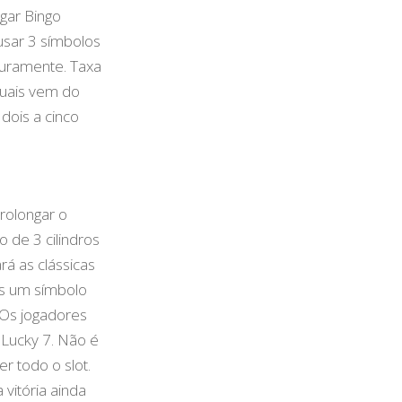
gar Bingo
ousar 3 símbolos
puramente. Taxa
tuais vem do
dois a cinco
rolongar o
 de 3 cilindros
á as clássicas
as um símbolo
 Os jogadores
Lucky 7. Não é
r todo o slot.
vitória ainda