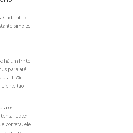
. Cada site de
stante simples
e há um limite
us para até
 para 15%
cliente tão
ara os
tentar obter
e correta, ele
ente para se