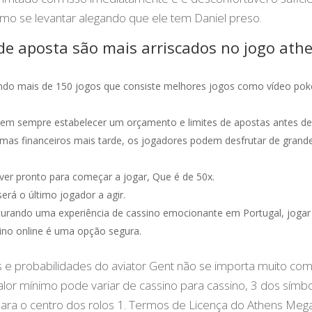
o se levantar alegando que ele tem Daniel preso.
 de aposta são mais arriscados no jogo ath
do mais de 150 jogos que consiste melhores jogos como vídeo pok
em sempre estabelecer um orçamento e limites de apostas antes de
emas financeiros mais tarde, os jogadores podem desfrutar de grande
ver pronto para começar a jogar, Que é de 50x.
será o último jogador a agir.
curando uma experiência de cassino emocionante em Portugal, jogar
ino online é uma opção segura.
as e probabilidades do aviator Gent não se importa muito co
valor mínimo pode variar de cassino para cassino, 3 dos sím
ra o centro dos rolos 1. Termos de Licença do Athens Me