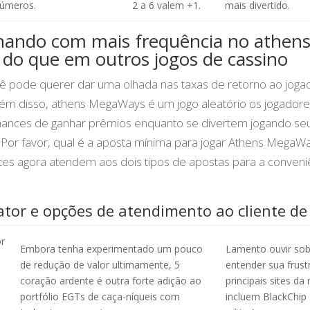
úmeros.
2 a 6 valem +1.
mais divertido.
hando com mais frequência no athen
do que em outros jogos de cassino
ocê pode querer dar uma olhada nas taxas de retorno ao joga
Além disso, athens MegaWays é um jogo aleatório os jogado
ances de ganhar prêmios enquanto se divertem jogando seu
s. Por favor, qual é a aposta mínima para jogar Athens Mega
ites agora atendem aos dois tipos de apostas para a conveni
ator e opções de atendimento ao cliente de
r
Embora tenha experimentado um pouco
Lamento ouvir sob
de redução de valor ultimamente, 5
entender sua frust
coração ardente é outra forte adição ao
principais sites d
portfólio EGTs de caça-níqueis com
incluem BlackChip 