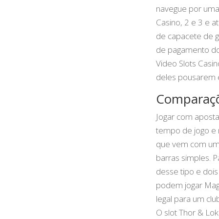
navegue por uma 
Casino, 2 e 3 e a
de capacete de gl
de pagamento do 
Video Slots Casin
deles pousarem 
Comparaçõe
Jogar com aposta
tempo de jogo e m
que vem com uma 
barras simples. 
desse tipo e doi
podem jogar Magi
legal para um clu
O slot Thor & Lo