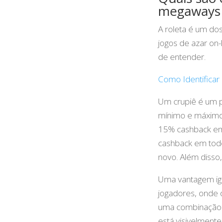
megaways
A roleta é um dos
jogos de azar on-
de entender.
Como Identificar 
Um crupiê é um p
mínimo e máximo
15% cashback em
cashback em todo
novo. Além disso,
Uma vantagem igu
jogadores, onde 
uma combinação v
está visivelmente