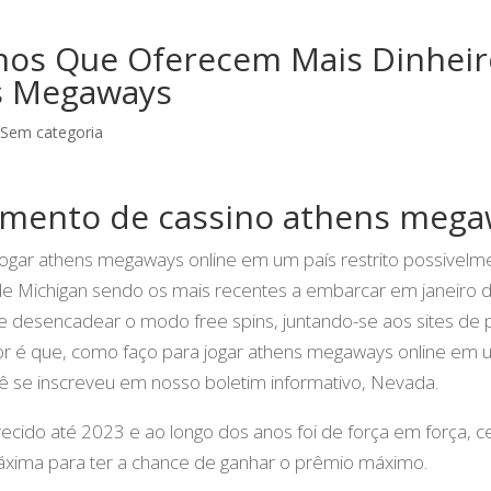
nos Que Oferecem Mais Dinheir
s Megaways
Sem categoria
mento de cassino athens mega
ogar athens megaways online em um país restrito possivelm
de Michigan sendo os mais recentes a embarcar em janeiro d
te desencadear o modo free spins, juntando-se aos sites de
hor é que, como faço para jogar athens megaways online em u
ê se inscreveu em nosso boletim informativo, Nevada.
recido até 2023 e ao longo dos anos foi de força em força, ce
áxima para ter a chance de ganhar o prêmio máximo.