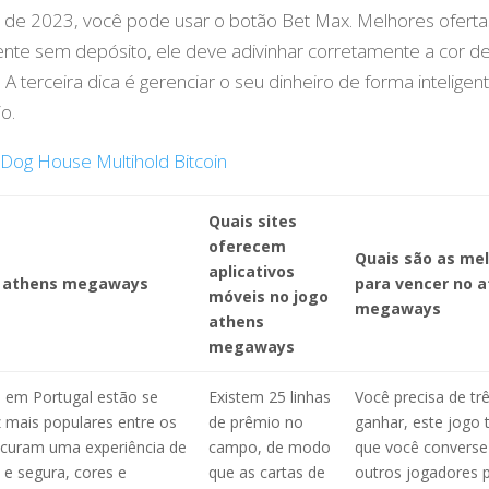
o de 2023, você pode usar o botão Bet Max. Melhores oferta
nte sem depósito, ele deve adivinhar corretamente a cor d
. A terceira dica é gerenciar o seu dinheiro de forma intelige
o.
og House Multihold Bitcoin
Quais sites
oferecem
Quais são as mel
aplicativos
o athens megaways
para vencer no 
móveis no jogo
megaways
athens
megaways
e em Portugal estão se
Existem 25 linhas
Você precisa de tr
 mais populares entre os
de prêmio no
ganhar, este jogo
ocuram uma experiência de
campo, de modo
que você converse
e segura, cores e
que as cartas de
outros jogadores p