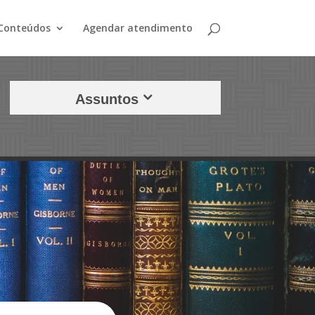
Conteúdos
Agendar atendimento
Assuntos