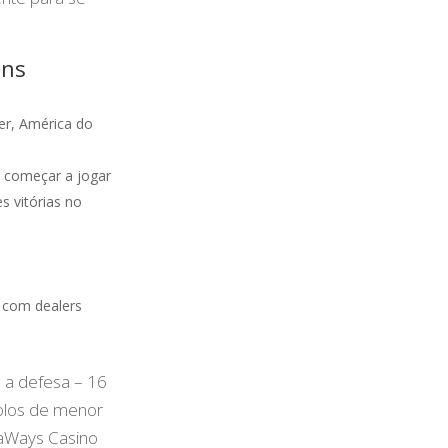
ens
er, América do
 começar a jogar
s vitórias no
 com dealers
m a defesa – 16
bolos de menor
gaWays Casino