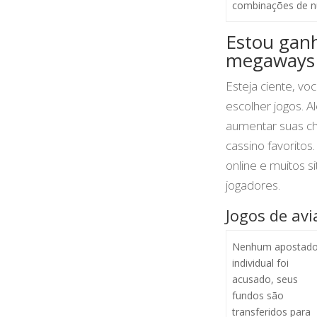
combinações de n
Estou gan
megaways 
Esteja ciente, v
escolher jogos. 
aumentar suas ch
cassino favorito
online e muitos s
jogadores.
Jogos de avi
Nenhum apostado
individual foi
acusado, seus
fundos são
transferidos para