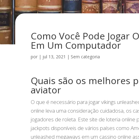
Como Você Pode Jogar O
Em Um Computador
por
|
jul 13, 2021
| Sem categoria
Quais são os melhores p
aviator
O que é necessário para jogar vikings unleas
online leva uma consideração cuidadosa, os c
jogadores de roleta. Este site de loteria online
jackpots disponíveis de vários países como Amé
unleashed megaways em um cassino online assim