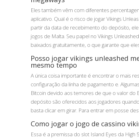
Eles também vêm com diferentes percentagens 
aplicativo. Qual é o risco de jogar Vikings Un
partir da data de recebimento do depósito, el
jogos de Malta. Seu papel no Vikings Unleas
baixados gratuitamente, o que garante que ele
Posso jogar vikings unleashed me
mesmo tempo
A única coisa importante é encontrar o mais res
configuração da linha de pagamento e. Algumas
Bitcoin devido aos temores de que o valor do 
depósito são oferecidos aos jogadores quando
basta clicar em girar. Para entrar em posse 
Como jogar o jogo de cassino vi
Essa é a premissa do slot Island Eyes da High