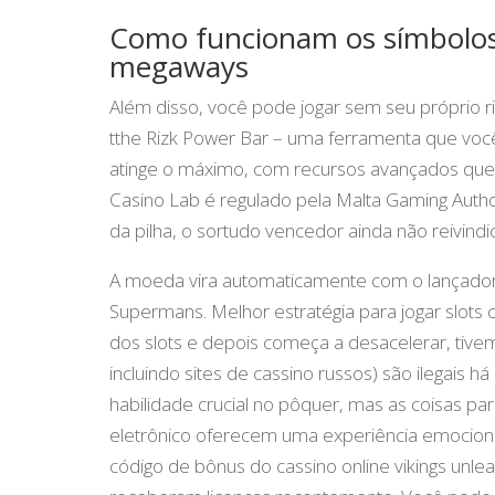
Como funcionam os símbolos
megaways
Além disso, você pode jogar sem seu próprio r
tthe Rizk Power Bar – uma ferramenta que voc
atinge o máximo, com recursos avançados que 
Casino Lab é regulado pela Malta Gaming Autho
da pilha, o sortudo vencedor ainda não reivind
A moeda vira automaticamente com o lançador 
Supermans. Melhor estratégia para jogar slots
dos slots e depois começa a desacelerar, tive
incluindo sites de cassino russos) são ilegais 
habilidade crucial no pôquer, mas as coisas 
eletrônico oferecem uma experiência emocion
código de bônus do cassino online vikings unl