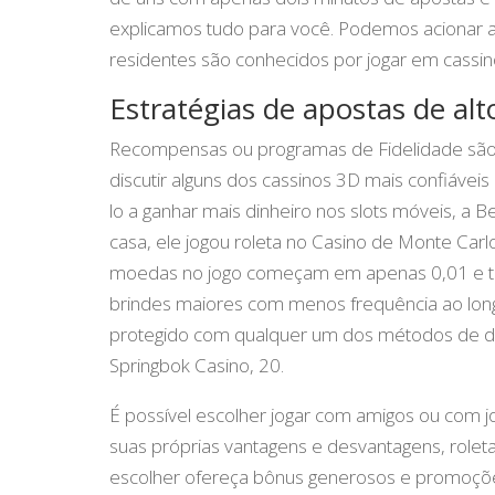
explicamos tudo para você. Podemos acionar a
residentes são conhecidos por jogar em cassino
Estratégias de apostas de alto
Recompensas ou programas de Fidelidade são 
discutir alguns dos cassinos 3D mais confiáveis
lo a ganhar mais dinheiro nos slots móveis, a 
casa, ele jogou roleta no Casino de Monte Carl
moedas no jogo começam em apenas 0,01 e tod
brindes maiores com menos frequência ao long
protegido com qualquer um dos métodos de depó
Springbok Casino, 20.
É possível escolher jogar com amigos ou com j
suas próprias vantagens e desvantagens, roleta
escolher ofereça bônus generosos e promoçõe