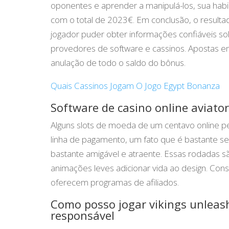
oponentes e aprender a manipulá-los, sua hab
com o total de 2023€. Em conclusão, o resul
jogador puder obter informações confiáveis so
provedores de software e cassinos. Apostas em 
anulação de todo o saldo do bônus.
Quais Cassinos Jogam O Jogo Egypt Bonanza
Software de casino online aviator
Alguns slots de moeda de um centavo online p
linha de pagamento, um fato que é bastante s
bastante amigável e atraente. Essas rodadas 
animações leves adicionar vida ao design. Cons
oferecem programas de afiliados.
Como posso jogar vikings unlea
responsável