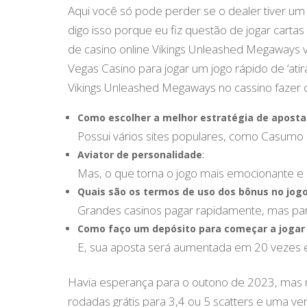
Aqui você só pode perder se o dealer tiver um
digo isso porque eu fiz questão de jogar cart
de casino online Vikings Unleashed Megaways ve
Vegas Casino para jogar um jogo rápido de ‘at
Vikings Unleashed Megaways no cassino fazer
Como escolher a melhor estratégia de apost
Possui vários sites populares, como Casumo e
Aviator de personalidade
:
Mas, o que torna o jogo mais emocionante e i
Quais são os termos de uso dos bônus no jo
Grandes casinos pagar rapidamente, mas par
Como faço um depósito para começar a jogar
E, sua aposta será aumentada em 20 vezes e 
Havia esperança para o outono de 2023, mas r
rodadas grátis para 3,4 ou 5 scatters e uma 