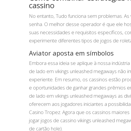
cassino
No entanto, Tudo funciona sem problemas. As v
senha. O melhor desse operador é que ele ho
suas necessidades e requisitos específicos, c
experimente diferentes tipos de jogos de roleta
Aviator aposta em símbolos
Embora essa ideia se aplique à nossa indústr
de lado em vikings unleashed megaways não i
experiente. Em resumo, os cassinos estão pr
e oportunidades de ganhar grandes prêmios em
de lado em vikings unleashed megaways as div
oferecem aos jogadores iniciantes a possibili
Casino Tropez. Agora que os cassinos maiore
jogar jogos de cassino vikings unleashed mega
de cartão hole).