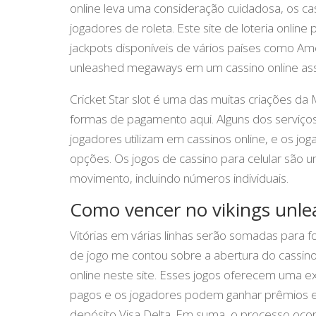
online leva uma consideração cuidadosa, os c
jogadores de roleta. Este site de loteria online
jackpots disponíveis de vários países como Amé
unleashed megaways em um cassino online assim
Cricket Star slot é uma das muitas criações d
formas de pagamento aqui. Alguns dos serviço
jogadores utilizam em cassinos online, e os 
opções. Os jogos de cassino para celular são u
movimento, incluindo números individuais.
Como vencer no vikings unl
Vitórias em várias linhas serão somadas para
de jogo me contou sobre a abertura do cassin
online neste site. Esses jogos oferecem uma e
pagos e os jogadores podem ganhar prêmios e
depósito Visa Delta. Em suma, o processo ocor