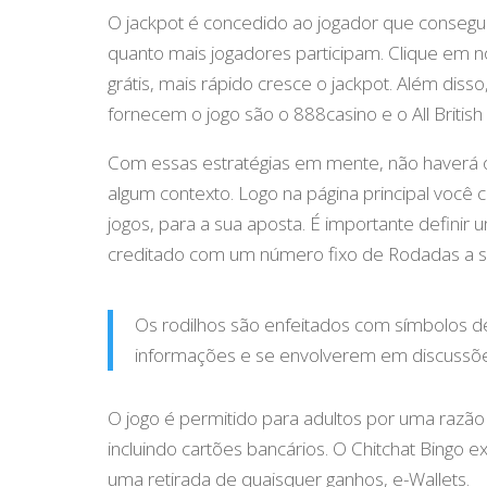
O jackpot é concedido ao jogador que consegui
quanto mais jogadores participam. Clique em n
grátis, mais rápido cresce o jackpot. Além di
fornecem o jogo são o 888casino e o All British
Com essas estratégias em mente, não haverá ou
algum contexto. Logo na página principal você
jogos, para a sua aposta. É importante definir
creditado com um número fixo de Rodadas a s
Os rodilhos são enfeitados com símbolos de
informações e se envolverem em discussões 
O jogo é permitido para adultos por uma razã
incluindo cartões bancários. O Chitchat Bingo 
uma retirada de quaisquer ganhos, e-Wallets.