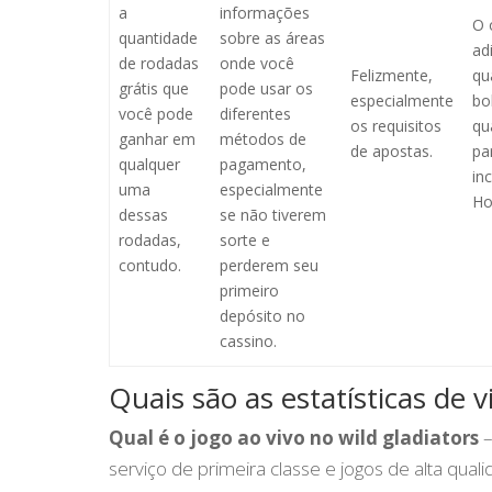
a
informações
O 
quantidade
sobre as áreas
ad
de rodadas
onde você
Felizmente,
qu
grátis que
pode usar os
especialmente
bo
você pode
diferentes
os requisitos
qu
ganhar em
métodos de
de apostas.
pa
qualquer
pagamento,
in
uma
especialmente
Ho
dessas
se não tiverem
rodadas,
sorte e
contudo.
perderem seu
primeiro
depósito no
cassino.
Quais são as estatísticas de v
Qual é o jogo ao vivo no wild gladiators
–
serviço de primeira classe e jogos de alta qual