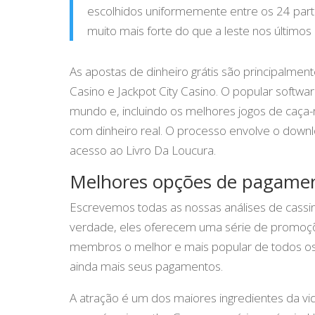
escolhidos uniformemente entre os 24 parti
muito mais forte do que a leste nos últimos
As apostas de dinheiro grátis são principalmen
Casino e Jackpot City Casino. O popular softwa
mundo e, incluindo os melhores jogos de caça-n
com dinheiro real. O processo envolve o downlo
acesso ao Livro Da Loucura.
Melhores opções de pagament
Escrevemos todas as nossas análises de cassin
verdade, eles oferecem uma série de promoç
membros o melhor e mais popular de todos os 
ainda mais seus pagamentos.
A atração é um dos maiores ingredientes da vid