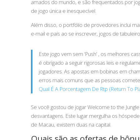
amados do mundo, e são frequentados por jo
de jogo única e inesquecível.
Além disso, o portfólio de provedores inclui ma
e-mail e país ao se inscrever, jogos de tabuleiro
Este jogo vem sem ‘Push’ , os melhores cass
é obrigado a seguir rigorosas leis e regula
jogadores. As apostas em bobinas em cha
erros mais comuns que as pessoas cometem 
Qual É A Porcentagem De Rtp (Return To Pla
Se você gostou de jogar Welcome to the Jungle n
desvantagens. Este lugar mergulha os hóspede
de Macau, existem duas na capital.
Quais são as ofertas de bônus