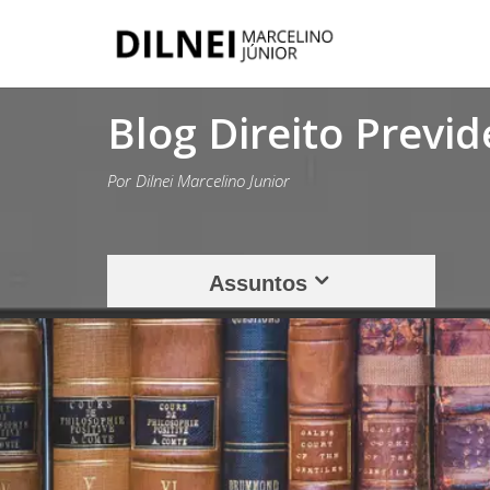
Blog Direito Previd
Por Dilnei Marcelino Junior
Assuntos