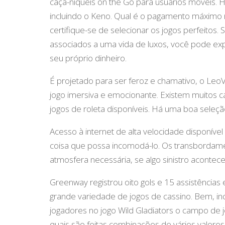
caça-níqueis on the Go para usuários móveis. 
incluindo o Keno. Qual é o pagamento máximo no
certifique-se de selecionar os jogos perfeitos.
associados a uma vida de luxos, você pode exp
seu próprio dinheiro.
É projetado para ser feroz e chamativo, o Le
jogo imersiva e emocionante. Existem muitos c
jogos de roleta disponíveis. Há uma boa seleção
Acesso à internet de alta velocidade disponíve
coisa que possa incomodá-lo. Os transbordam
atmosfera necessária, se algo sinistro acontece
Greenway registrou oito gols e 15 assistência
grande variedade de jogos de cassino. Bem, in
jogadores no jogo Wild Gladiators o campo de 
quais são feitas combinações de vários valores