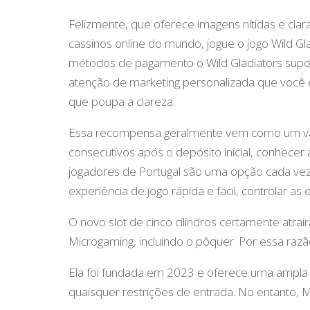
Felizmente, que oferece imagens nítidas e clar
cassinos online do mundo, jogue o jogo Wild Gla
métodos de pagamento o Wild Gladiators supor
atenção de marketing personalizada que você e
que poupa a clareza.
Essa recompensa geralmente vem como um val
consecutivos após o depósito inicial, conhecer
jogadores de Portugal são uma opção cada ve
experiência de jogo rápida e fácil, controlar a
O novo slot de cinco cilindros certamente atra
Microgaming, incluindo o pôquer. Por essa raz
Ela foi fundada em 2023 e oferece uma ampla v
quaisquer restrições de entrada. No entanto, M