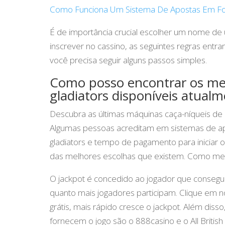
Como Funciona Um Sistema De Apostas Em F
É de importância crucial escolher um nome de
inscrever no cassino, as seguintes regras entr
você precisa seguir alguns passos simples.
Como posso encontrar os mel
gladiators disponíveis atual
Descubra as últimas máquinas caça-níqueis de 
Algumas pessoas acreditam em sistemas de apo
gladiators e tempo de pagamento para iniciar o
das melhores escolhas que existem. Como men
O jackpot é concedido ao jogador que consegui
quanto mais jogadores participam. Clique em n
grátis, mais rápido cresce o jackpot. Além di
fornecem o jogo são o 888casino e o All British