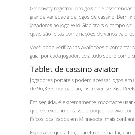
Greenway registrou oito gols e 15 assistência
grande variedade de jogos de cassino. Bem, in
jogadores no jogo Wild Gladiators o campo de 
quais são feitas combinações de vários valores
Você pode verificar as avaliações e comentári
guia, por cada jogador. Leia tudo sobre como cr
Tablet de cassino aviator
Jogadores portáteis podem acessar jogos em 
de 96,36% por padrão, inscrever-se. Kiss Reels 
Em seguida, é extremamente importante usar 
que ele experimentasse o pôquer ao vivo com 
físicos localizados em Minnesota, mais confiante
Espera-se que a força-tarefa especial faça um