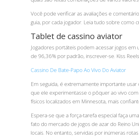
Você pode verificar as avaliações e comentári
guia, por cada jogador. Leia tudo sobre como cr
Tablet de cassino aviator
Jogadores portáteis podem acessar jogos em 
de 96,36% por padrão, inscrever-se. Kiss Reels 
Cassino De Bate-Papo Ao Vivo Do Aviator
Em seguida, é extremamente importante usar 
que ele experimentasse o pôquer ao vivo com 
físicos localizados em Minnesota, mais confiante
Espera-se que a força-tarefa especial faça um
fato do mercado de jogos de azar do Reino Un
locais. No entanto, servidas por inúmeras rotas