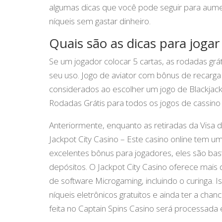
algumas dicas que você pode seguir para aume
níqueis sem gastar dinheiro.
Quais são as dicas para jogar 
Se um jogador colocar 5 cartas, as rodadas grá
seu uso. Jogo de aviator com bônus de recarga
considerados ao escolher um jogo de Blackjack 
Rodadas Grátis para todos os jogos de cassino 
Anteriormente, enquanto as retiradas da Visa d
Jackpot City Casino – Este casino online tem um
excelentes bônus para jogadores, eles são b
depósitos. O Jackpot City Casino oferece mai
de software Microgaming, incluindo o curinga. I
níqueis eletrônicos gratuitos e ainda ter a chan
feita no Captain Spins Casino será processada