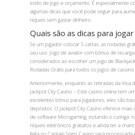
estilo de jogo e orçamento. É especialmente co
algumas dicas que você pode seguir para aume
níqueis sem gastar dinheiro.
Quais são as dicas para jogar 
Se um jogador colocar 5 cartas, as rodadas grá
seu uso. Jogo de aviator com bônus de recarga
considerados ao escolher um jogo de Blackjack 
Rodadas Grátis para todos os jogos de cassino 
Anteriormente, enquanto as retiradas da Visa d
Jackpot City Casino – Este casino online tem um
excelentes bônus para jogadores, eles são b
depósitos. O Jackpot City Casino oferece mai
de software Microgaming, incluindo o curinga. I
níqueis eletrônicos gratuitos e ainda ter a chan
feita no Captain Spins Casino será processada