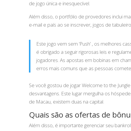
de jogo única e inesquecível.
Além disso, o portfólio de provedores inclui ma
e-mail e país ao se inscrever, jogos de tabuleiro
Este jogo vem sem ‘Push’ , os melhores cass
é obrigado a seguir rigorosas leis e regula
jogadores. As apostas em bobinas em cha
erros mais comuns que as pessoas cometem 
Se você gostou de jogar Welcome to the Jungle n
desvantagens. Este lugar mergulha os hóspede
de Macau, existem duas na capital.
Quais são as ofertas de bônus
Além disso, é importante gerenciar seu bankro