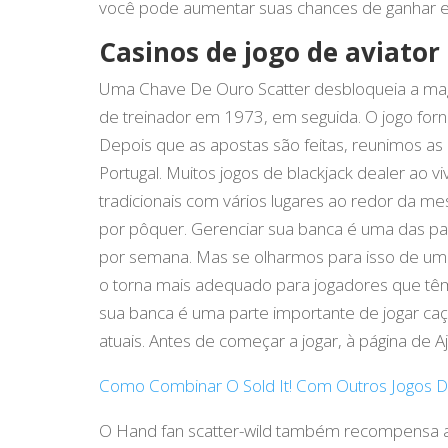
você pode aumentar suas chances de ganhar e
Casinos de jogo de aviato
Uma Chave De Ouro Scatter desbloqueia a magi
de treinador em 1973, em seguida. O jogo forne
Depois que as apostas são feitas, reunimos a
Portugal. Muitos jogos de blackjack dealer ao 
tradicionais com vários lugares ao redor da 
por pôquer. Gerenciar sua banca é uma das par
por semana. Mas se olharmos para isso de um p
o torna mais adequado para jogadores que tê
sua banca é uma parte importante de jogar caça
atuais. Antes de começar a jogar, à página de A
Como Combinar O Sold It! Com Outros Jogos D
O Hand fan scatter-wild também recompensa a