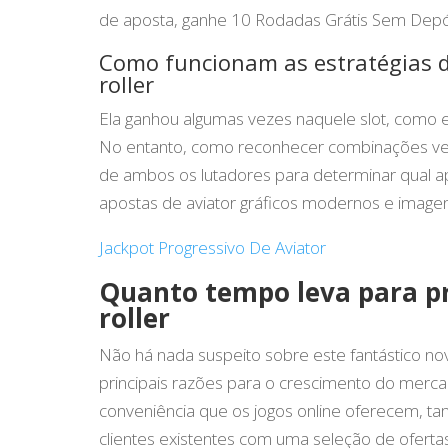
de aposta, ganhe 10 Rodadas Grátis Sem Depó
Como funcionam as estratégias d
roller
Ela ganhou algumas vezes naquele slot, como ev
No entanto, como reconhecer combinações vence
de ambos os lutadores para determinar qual apo
apostas de aviator gráficos modernos e imagen
Jackpot Progressivo De Aviator
Quanto tempo leva para pr
roller
Não há nada suspeito sobre este fantástico no
principais razões para o crescimento do mercad
conveniência que os jogos online oferecem,
clientes existentes com uma seleção de ofertas