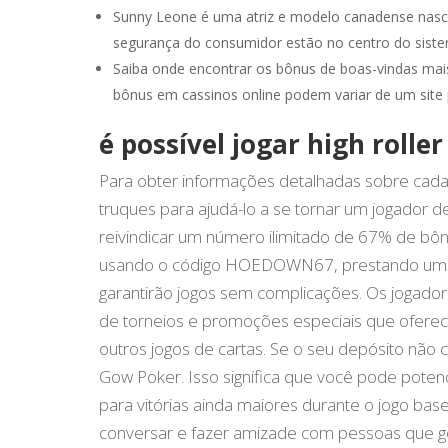
Sunny Leone é uma atriz e modelo canadense nasci
segurança do consumidor estão no centro do sist
Saiba onde encontrar os bônus de boas-vindas mais
bônus em cassinos online podem variar de um site 
é possível jogar high roll
Para obter informações detalhadas sobre cada 
truques para ajudá-lo a se tornar um jogador 
reivindicar um número ilimitado de 67% de bô
usando o código HOEDOWN67, prestando um m
garantirão jogos sem complicações. Os jogado
de torneios e promoções especiais que ofere
outros jogos de cartas. Se o seu depósito não
Gow Poker. Isso significa que você pode potenc
para vitórias ainda maiores durante o jogo bas
conversar e fazer amizade com pessoas que g