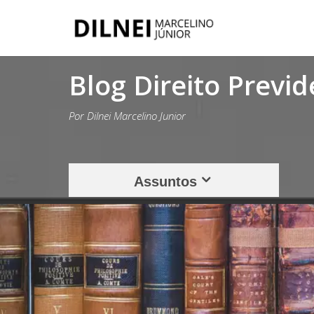
Blog Direito Previd
Por Dilnei Marcelino Junior
Assuntos