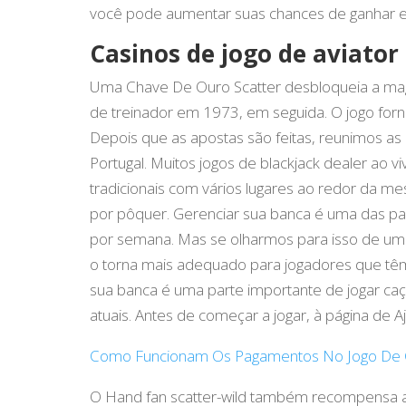
você pode aumentar suas chances de ganhar e
Casinos de jogo de aviato
Uma Chave De Ouro Scatter desbloqueia a magi
de treinador em 1973, em seguida. O jogo forne
Depois que as apostas são feitas, reunimos a
Portugal. Muitos jogos de blackjack dealer ao 
tradicionais com vários lugares ao redor da 
por pôquer. Gerenciar sua banca é uma das par
por semana. Mas se olharmos para isso de um p
o torna mais adequado para jogadores que tê
sua banca é uma parte importante de jogar caça
atuais. Antes de começar a jogar, à página de A
Como Funcionam Os Pagamentos No Jogo De C
O Hand fan scatter-wild também recompensa a