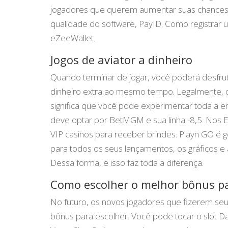
jogadores que querem aumentar suas chances 
qualidade do software, PayID. Como registrar u
eZeeWallet.
Jogos de aviator a dinheiro
Quando terminar de jogar, você poderá desfru
dinheiro extra ao mesmo tempo. Legalmente, 
significa que você pode experimentar toda a 
deve optar por BetMGM e sua linha -8,5. Nos
VIP casinos para receber brindes. Playn GO é
para todos os seus lançamentos, os gráficos
Dessa forma, e isso faz toda a diferença.
Como escolher o melhor bônus para
No futuro, os novos jogadores que fizerem se
bônus para escolher. Você pode tocar o slot D