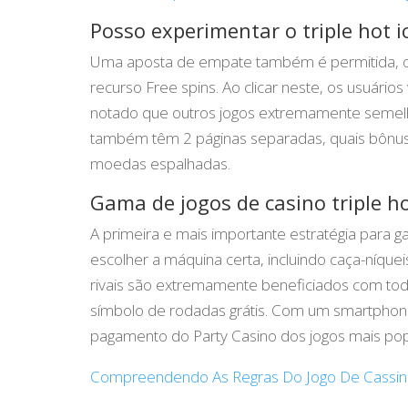
Posso experimentar o triple hot 
Uma aposta de empate também é permitida, on
recurso Free spins. Ao clicar neste, os usuári
notado que outros jogos extremamente semelh
também têm 2 páginas separadas, quais bônus 
moedas espalhadas.
Gama de jogos de casino triple ho
A primeira e mais importante estratégia para g
escolher a máquina certa, incluindo caça-níque
rivais são extremamente beneficiados com todo
símbolo de rodadas grátis. Com um smartphon
pagamento do Party Casino dos jogos mais pop
Compreendendo As Regras Do Jogo De Cassin