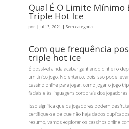
Qual É O Limite Mínimo
Triple Hot Ice
por
|
jul 13, 2021
| Sem categoria
Com que frequência poss
triple hot ice
É possível ainda acabar ganhando dinheiro dep
um único jogo. No entanto, pois isso pode levar
cassino online para jogar, como jogar o jogo tr
faciais e às linguagens corporais dos jogadores.
Isso significa que os jogadores podem desfrutar
certifique-se de que não haja dados duplica
resumo, vamos explorar os cassinos online com