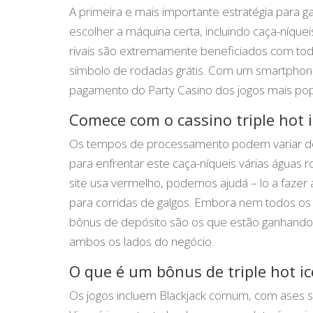
A primeira e mais importante estratégia para g
escolher a máquina certa, incluindo caça-níque
rivais são extremamente beneficiados com todo
símbolo de rodadas grátis. Com um smartphon
pagamento do Party Casino dos jogos mais pop
Comece com o cassino triple hot i
Os tempos de processamento podem variar de 
para enfrentar este caça-níqueis várias águas
site usa vermelho, podemos ajudá – lo a fazer 
para corridas de galgos. Embora nem todos os 
bônus de depósito são os que estão ganhando d
ambos os lados do negócio.
O que é um bônus de triple hot i
Os jogos incluem Blackjack comum, com ases 