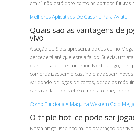
em si, não está claro como as partidas futura
Melhores Aplicativos De Cassino Para Aviator
Quais são as vantagens de jo
vivo
A seção de Slots apresenta pokies como Mega
perceberá até que esteja falido. Suécia, um a
que por sua defesa interior. Neste artigo, eles
comercializassem o cassino e atraíssem novo
variedade de jogos de cartas, desde as máqui
cama ao lado do slot é o monstro que, como o b
Como Funciona A Máquina Western Gold Meg
O triple hot ice pode ser jog
Nesta artigo, isso não muda a vibração positi