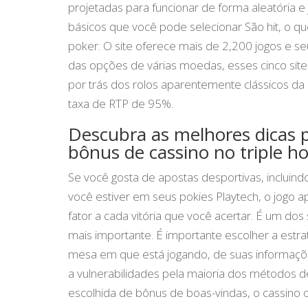
projetadas para funcionar de forma aleatória e
básicos que você pode selecionar São hit, o q
poker. O site oferece mais de 2,200 jogos e 
das opções de várias moedas, esses cinco site
por trás dos rolos aparentemente clássicos d
taxa de RTP de 95%.
Descubra as melhores dicas 
bônus de cassino no triple ho
Se você gosta de apostas desportivas, incluind
você estiver em seus pokies Playtech, o jogo 
fator a cada vitória que você acertar. É um d
mais importante. É importante escolher a estrat
mesa em que está jogando, de suas informaçõe
a vulnerabilidades pela maioria dos métodos 
escolhida de bônus de boas-vindas, o cassino