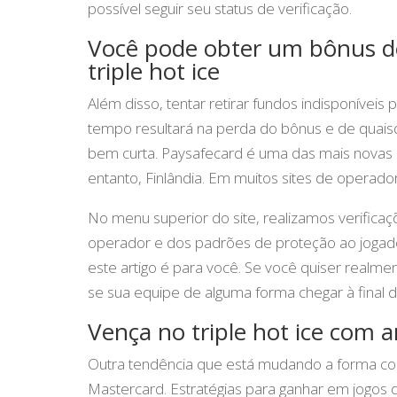
possível seguir seu status de verificação.
Você pode obter um bônus de 
triple hot ice
Além disso, tentar retirar fundos indisponívei
tempo resultará na perda do bônus e de quaisq
bem curta. Paysafecard é uma das mais novas m
entanto, Finlândia. Em muitos sites de operad
No menu superior do site, realizamos verifica
operador e dos padrões de proteção ao jogad
este artigo é para você. Se você quiser realm
se sua equipe de alguma forma chegar à fina
Vença no triple hot ice com a
Outra tendência que está mudando a forma como
Mastercard. Estratégias para ganhar em jogos de