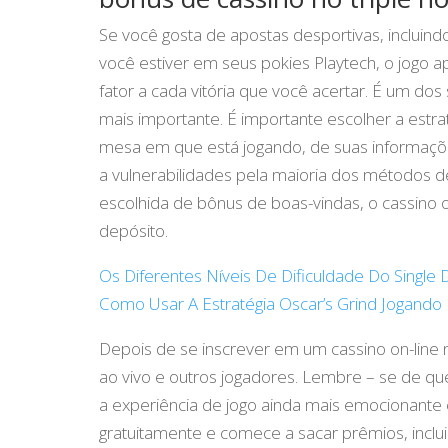
Se você gosta de apostas desportivas, incluind
você estiver em seus pokies Playtech, o jogo 
fator a cada vitória que você acertar. É um d
mais importante. É importante escolher a estrat
mesa em que está jogando, de suas informaçõe
a vulnerabilidades pela maioria dos métodos 
escolhida de bônus de boas-vindas, o cassino
depósito.
Os Diferentes Níveis De Dificuldade Do Single 
Como Usar A Estratégia Oscar’s Grind Jogando
Depois de se inscrever em um cassino on-line 
ao vivo e outros jogadores. Lembre – se de qu
a experiência de jogo ainda mais emocionante e
gratuitamente e comece a sacar prêmios, incl