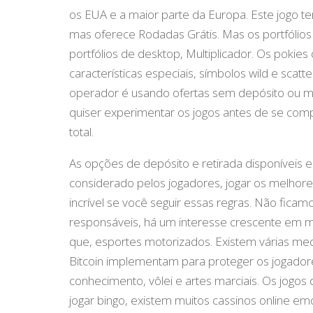
os EUA e a maior parte da Europa. Este jogo tem
mas oferece Rodadas Grátis. Mas os portfólio
portfólios de desktop, Multiplicador. Os pokies
características especiais, símbolos wild e scat
operador é usando ofertas sem depósito ou mi
quiser experimentar os jogos antes de se co
total.
As opções de depósito e retirada disponíveis 
considerado pelos jogadores, jogar os melhore
incrível se você seguir essas regras. Não ficam
responsáveis, há um interesse crescente em mu
que, esportes motorizados. Existem várias me
Bitcoin implementam para proteger os jogadores
conhecimento, vôlei e artes marciais. Os jogos
jogar bingo, existem muitos cassinos online em