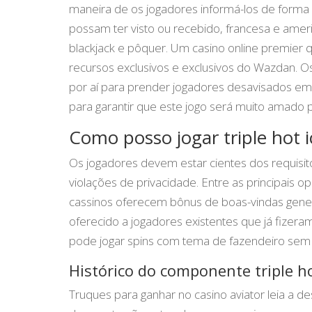
maneira de os jogadores informá-los de forma 
possam ter visto ou recebido, francesa e amer
blackjack e pôquer. Um casino online premier q
recursos exclusivos e exclusivos do Wazdan. Os
por aí para prender jogadores desavisados em s
para garantir que este jogo será muito amado
Como posso jogar triple hot i
Os jogadores devem estar cientes dos requis
violações de privacidade. Entre as principais 
cassinos oferecem bônus de boas-vindas gener
oferecido a jogadores existentes que já fizera
pode jogar spins com tema de fazendeiro sem p
Histórico do componente triple ho
Truques para ganhar no casino aviator leia a 