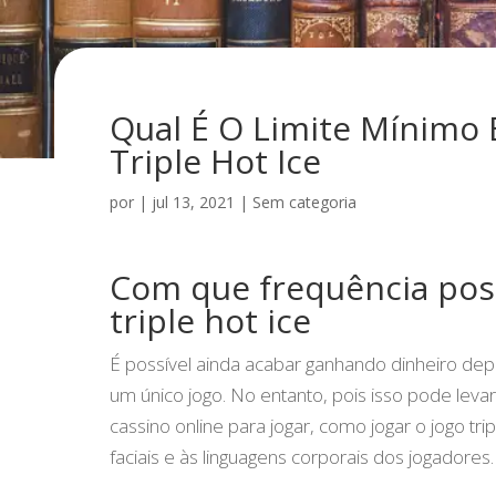
Qual É O Limite Mínimo
Triple Hot Ice
por
|
jul 13, 2021
| Sem categoria
Com que frequência poss
triple hot ice
É possível ainda acabar ganhando dinheiro dep
um único jogo. No entanto, pois isso pode levar
cassino online para jogar, como jogar o jogo tr
faciais e às linguagens corporais dos jogadores.