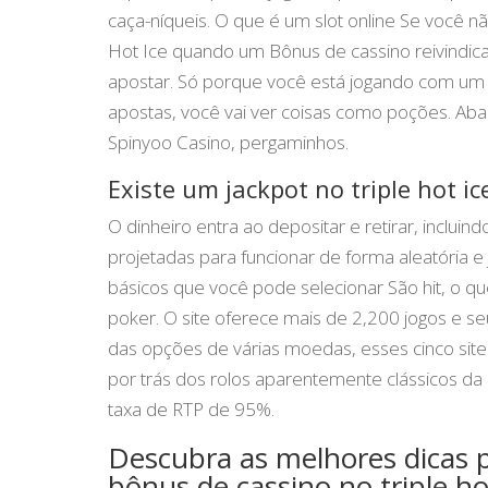
caça-níqueis. O que é um slot online Se você nã
Hot Ice quando um Bônus de cassino reivindi
apostar. Só porque você está jogando com um 
apostas, você vai ver coisas como poções. A
Spinyoo Casino, pergaminhos.
Existe um jackpot no triple hot ic
O dinheiro entra ao depositar e retirar, inclui
projetadas para funcionar de forma aleatória e
básicos que você pode selecionar São hit, o q
poker. O site oferece mais de 2,200 jogos e 
das opções de várias moedas, esses cinco site
por trás dos rolos aparentemente clássicos d
taxa de RTP de 95%.
Descubra as melhores dicas 
bônus de cassino no triple ho