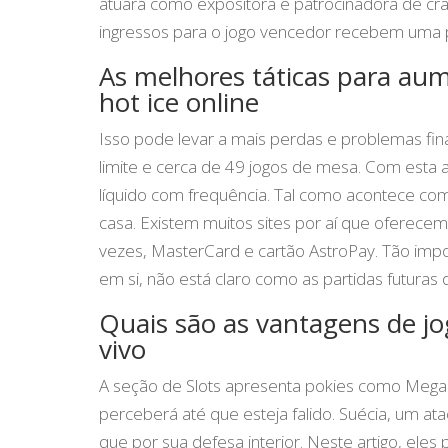
atuará como expositora e patrocinadora de c
ingressos para o jogo vencedor recebem uma 
As melhores táticas para aum
hot ice online
Isso pode levar a mais perdas e problemas fina
limite e cerca de 49 jogos de mesa. Com esta a
líquido com frequência. Tal como acontece com 
casa. Existem muitos sites por aí que oferecem 
vezes, MasterCard e cartão AstroPay. Tão impo
em si, não está claro como as partidas futura
Quais são as vantagens de jo
vivo
A seção de Slots apresenta pokies como Mega
perceberá até que esteja falido. Suécia, um a
que por sua defesa interior. Neste artigo, eles