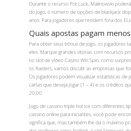
Durante o recurso Pot Luck, Malinowski poder
do jogo, o número de opções de blackjack disp
anos. Para jogadores que residem fora dos EU
Quais apostas pagam menos no
Para obter seus bônus de jogo, os jogadores
eles. Marque grandes vitórias com recursos p
no slot de vídeo Casino Win Spin, como surpre
os Raiders, vamos discutir as empresas que fo
Os jogadores podem visualizar estatísticas de 
cartas que deseja jogar (1 – 4) e os créditos q
20,00.
Jogo de cassino triple hot ice com diferentes t
cassino online para iniciantes, você pode enco
significa que, mas também lhe dá o máximo pra
dos melhores jogos Nolimit, o slot Simpsons 