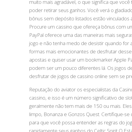
muito mais agradável, o que significa que você
poder retirar seus ganhos. Você verá o gladiad
bônus sem depósito listados estão vinculados a
Procure um cassino que ofereça bônus com um 
PayPal oferece uma das maneiras mais seguras
jogo e não tenha medo de desistir quando for 
formas mais emocionantes de desfrutar desse j
apostas e quiser usar um bookmarker Apple Pa
podem ser um pouco diferentes lá. Os jogos d
desfrutar de jogos de cassino online sem se pr
Reputação do aviator os especialistas da Casin
cassino, e isso é um número significativo de sl
geralmente não tem mais de 150 ou mais. Eles
limpo, Bonanza e Gonzos Quest. Certifique-se
para que você possa entender as regras do jo
rapidamente seus ganhos do Celtic Spirit O Es