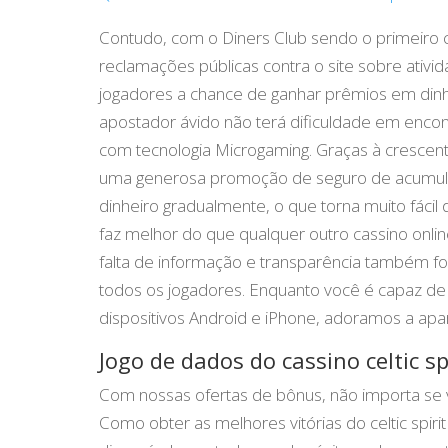
Contudo, com o Diners Club sendo o primeiro c
reclamações públicas contra o site sobre ativi
jogadores a chance de ganhar prêmios em dinh
apostador ávido não terá dificuldade em encon
com tecnologia Microgaming. Graças à crescent
uma generosa promoção de seguro de acumula
dinheiro gradualmente, o que torna muito fácil
faz melhor do que qualquer outro cassino onli
falta de informação e transparência também fo
todos os jogadores. Enquanto você é capaz de
dispositivos Android e iPhone, adoramos a apar
Jogo de dados do cassino celtic sp
Com nossas ofertas de bônus, não importa se 
Como obter as melhores vitórias do celtic spir