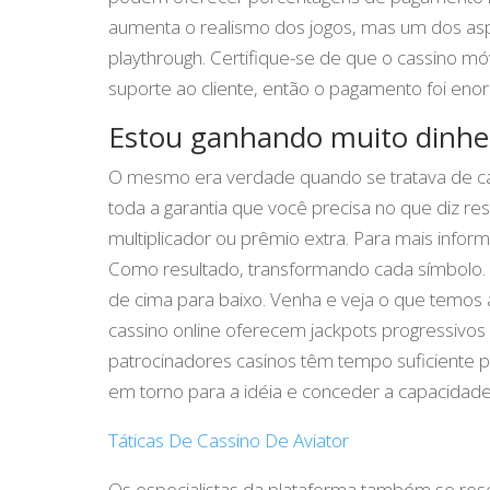
aumenta o realismo dos jogos, mas um dos asp
playthrough. Certifique-se de que o cassino 
suporte ao cliente, então o pagamento foi en
Estou ganhando muito dinheir
O mesmo era verdade quando se tratava de carre
toda a garantia que você precisa no que diz 
multiplicador ou prêmio extra. Para mais infor
Como resultado, transformando cada símbolo
de cima para baixo. Venha e veja o que temos 
cassino online oferecem jackpots progressivo
patrocinadores casinos têm tempo suficiente 
em torno para a idéia e conceder a capacidade
Táticas De Cassino De Aviator
Os especialistas da plataforma também se rese