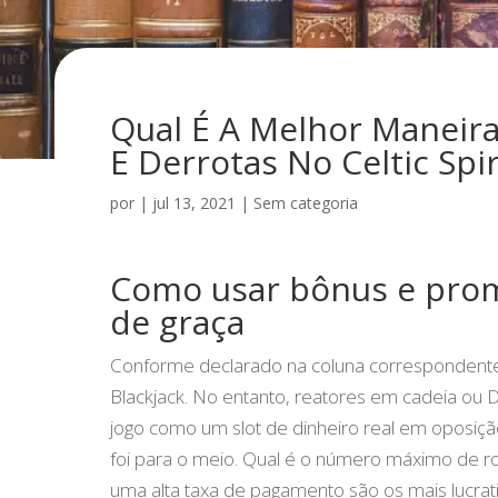
Qual É A Melhor Maneir
E Derrotas No Celtic Spir
por
|
jul 13, 2021
| Sem categoria
Como usar bônus e promo
de graça
Conforme declarado na coluna correspondente, a
Blackjack. No entanto, reatores em cadeia ou 
jogo como um slot de dinheiro real em oposiçã
foi para o meio. Qual é o número máximo de rod
uma alta taxa de pagamento são os mais lucrat