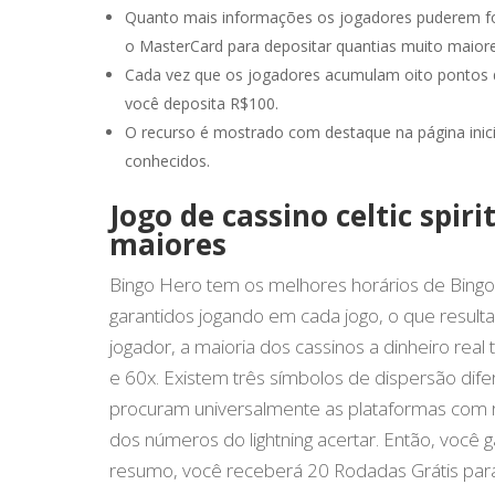
Quanto mais informações os jogadores puderem fo
o MasterCard para depositar quantias muito maiore
Cada vez que os jogadores acumulam oito pontos 
você deposita R$100.
O recurso é mostrado com destaque na página inic
conhecidos.
Jogo de cassino celtic spi
maiores
Bingo Hero tem os melhores horários de Bingo
garantidos jogando em cada jogo, o que resul
jogador, a maioria dos cassinos a dinheiro rea
e 60x. Existem três símbolos de dispersão dif
procuram universalmente as plataformas com
dos números do lightning acertar. Então, você
resumo, você receberá 20 Rodadas Grátis para 