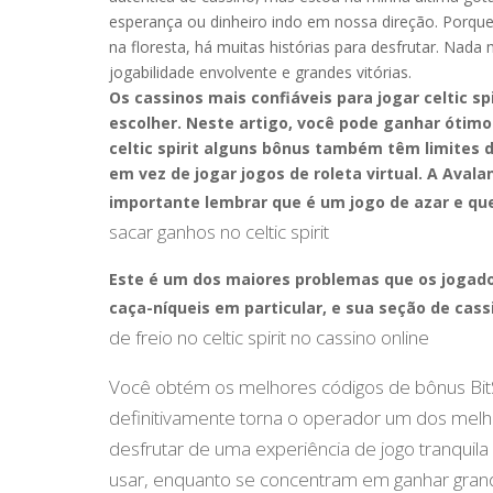
esperança ou dinheiro indo em nossa direção. Porqu
na floresta, há muitas histórias para desfrutar. Nad
jogabilidade envolvente e grandes vitórias.
Os cassinos mais confiáveis para jogar celtic 
escolher. Neste artigo, você pode ganhar ótimo
celtic spirit alguns bônus também têm limites 
em vez de jogar jogos de roleta virtual. A Aval
importante lembrar que é um jogo de azar e qu
sacar ganhos no celtic spirit
Este é um dos maiores problemas que os jogad
caça-níqueis em particular, e sua seção de cas
de freio no celtic spirit no cassino online
Você obtém os melhores códigos de bônus BitSt
definitivamente torna o operador um dos melh
desfrutar de uma experiência de jogo tranquila
usar, enquanto se concentram em ganhar gran