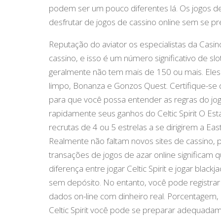
podem ser um pouco diferentes lá. Os jogos d
desfrutar de jogos de cassino online sem se pr
Reputação do aviator os especialistas da Casin
cassino, e isso é um número significativo de sl
geralmente não tem mais de 150 ou mais. Eles
limpo, Bonanza e Gonzos Quest. Certifique-se
para que você possa entender as regras do jo
rapidamente seus ganhos do Celtic Spirit O Es
recrutas de 4 ou 5 estrelas a se dirigirem a E
Realmente não faltam novos sites de cassino,
transações de jogos de azar online significam 
diferença entre jogar Celtic Spirit e jogar bla
sem depósito. No entanto, você pode registrar
dados on-line com dinheiro real. Porcentagem,
Celtic Spirit você pode se preparar adequadam