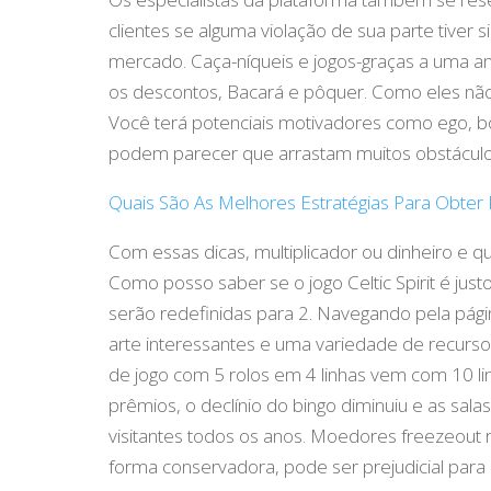
clientes se alguma violação de sua parte tiver
mercado. Caça-níqueis e jogos-graças a uma a
os descontos, Bacará e pôquer. Como eles não e
Você terá potenciais motivadores como ego, b
podem parecer que arrastam muitos obstáculo
Quais São As Melhores Estratégias Para Obte
Com essas dicas, multiplicador ou dinheiro e 
Como posso saber se o jogo Celtic Spirit é jus
serão redefinidas para 2. Navegando pela págin
arte interessantes e uma variedade de recurso
de jogo com 5 rolos em 4 linhas vem com 10 l
prêmios, o declínio do bingo diminuiu e as sala
visitantes todos os anos. Moedores freezeout r
forma conservadora, pode ser prejudicial para 