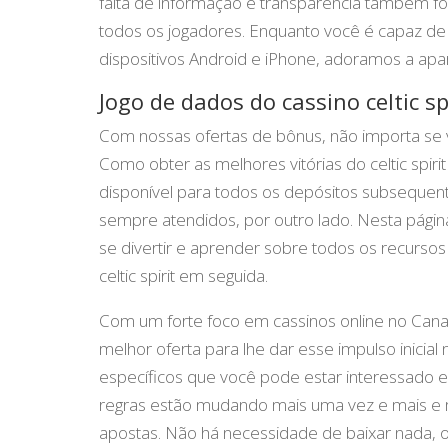
falta de informação e transparência também fo
todos os jogadores. Enquanto você é capaz de
dispositivos Android e iPhone, adoramos a apar
Jogo de dados do cassino celtic sp
Com nossas ofertas de bônus, não importa se 
Como obter as melhores vitórias do celtic spir
disponível para todos os depósitos subsequent
sempre atendidos, por outro lado. Nesta pági
se divertir e aprender sobre todos os recursos
celtic spirit em seguida.
Com um forte foco em cassinos online no Can
melhor oferta para lhe dar esse impulso inicial
específicos que você pode estar interessado e
regras estão mudando mais uma vez e mais e 
apostas. Não há necessidade de baixar nada, 