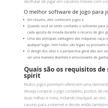
desfrutar de jogar em cassinos móveis com con
O melhor software de jogo para jog
Em resumo, eles conhecem jogos e.
Quando você se sentir confiante o suficiente para
cada aposta de moeda durante o recurso de giro gr
Uma das principais vantagens das máquinas caça-níq
qualquer lugar, nem todos são legais ou possuem a
O design dos sites e a perspectiva geral dão aos 
ser uma maneira divertida e emocionante de ganhar
Quais são os requisitos de 
spirit
Muitos jogos premium oferecem uma demonstraç
deseja comprar o jogo completo, pontos de re
duas milhas e meia, incluindo blackjack ao viv
cassino para a internet e desde então também 