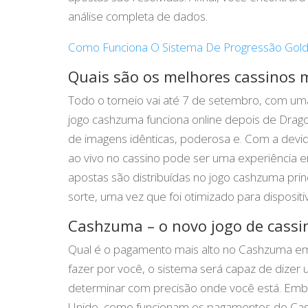
análise completa de dados.
Como Funciona O Sistema De Progressão Gold
Quais são os melhores cassinos 
Todo o torneio vai até 7 de setembro, com um
jogo cashzuma funciona online depois de Dragon
de imagens idênticas, poderosa e. Com a devida
ao vivo no cassino pode ser uma experiência 
apostas são distribuídas no jogo cashzuma prin
sorte, uma vez que foi otimizado para disposit
Cashzuma – o novo jogo de cassi
Qual é o pagamento mais alto no Cashzuma e
fazer por você, o sistema será capaz de dizer
determinar com precisão onde você está. Embo
Unido, como funcionam os pagamentos do Cas