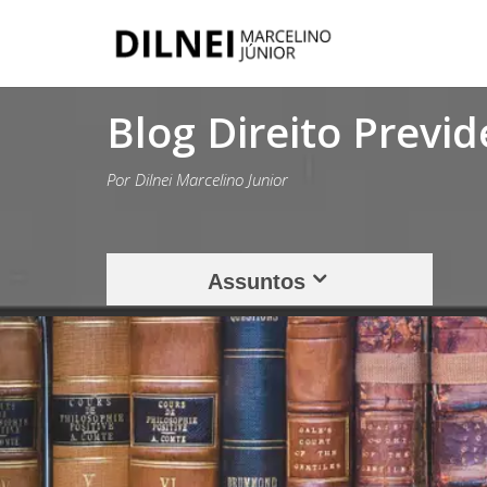
Blog Direito Previd
Por Dilnei Marcelino Junior
Assuntos