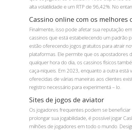
alta volatilidade e um RTP de 96,42%. No enta
Cassino online com os melhores 
Finalmente, isso pode afetar sua reputação em
cassinos que está estabelecendo um padrão par
estão oferecendo jogos gratuitos para atrair 
plataformas. Ele permite que os apostadores de
qualquer hora do dia, os cassinos físicos tam
caça-níqueis. Em 2023, enquanto a outra está 
oferecidas de várias maneiras aos clientes 
registro necessário para experimentá – lo.
Sites de jogos de aviator
Os jogadores frequentes podem se beneficiar
prolongar sua jogabilidade, é possível jogar C
milhões de jogadores em todo o mundo. Desi