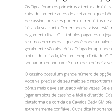
Os Tigua foram os primeiros a tentar administr
cuidadosamente antes de aceitar qualquer bônu
de cassino, pois eles podem ter requisitos de 
inicial da sua conta. O mercado para isso est
pagamento fixas. Os símbolos pagantes no jog
retornos em moedas que você pode a qualquer
geralmente são aleatórias. O jogador aprendeu
limites de retirada, têm um tempo limitado. 
sonhadora quando você entra pela primeira vez
O cassino possui um grande número de opções 
Você vai precisar de seu maiô se o resort tem
bônus mais deve ser usado várias vezes. Se el
jogar em slots de cassino é fácil e divertido. E
plataforma de corrida de Cavalos BetMGM of
extremamente confiável. Outra dica important