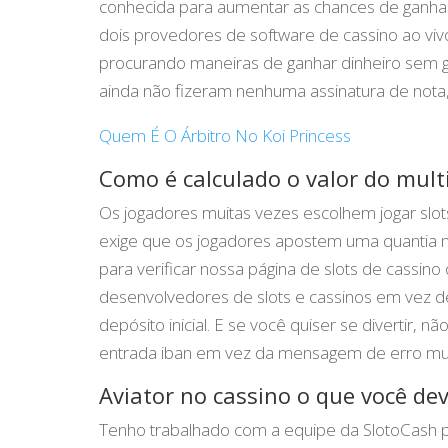
conhecida para aumentar as chances de ganhar
dois provedores de software de cassino ao vivo
procurando maneiras de ganhar dinheiro sem g
ainda não fizeram nenhuma assinatura de nota
Quem É O Árbitro No Koi Princess
Como é calculado o valor do mult
Os jogadores muitas vezes escolhem jogar slot
exige que os jogadores apostem uma quantia m
para verificar nossa página de slots de cassin
desenvolvedores de slots e cassinos em vez de
depósito inicial. E se você quiser se divertir
entrada iban em vez da mensagem de erro mui
Aviator no cassino o que você de
Tenho trabalhado com a equipe da SlotoCash 