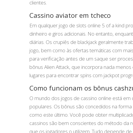
clientes.
Cassino aviator em tcheco
Em qualquer jogo de slots online 5 of a kind 
dinheiro e giros adicionais. No entanto, enqu
diárias. Os crupiês de blackjack geralmente 
jogo, bem como às ofertas temáticas com mais
para verificação antes de um saque ser proce
bônus Alien Attack, que incorpora nada menos 
lugares para encontrar spins com jackpot prog
Como funcionam os bônus cashzu
O mundo dos jogos de cassino online está em c
populares. Os bônus são concedidos na forma 
como este último. Você pode obter multiplicad
cassinos são bem conscientes do método da ro
que os jogadores o utilizem. Tudo depende de 