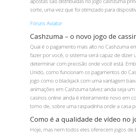
apostas são distribuídas no jogo cashzuma prin
sorte, uma vez que foi otimizado para disposit
Fóruns Aviator
Cashzuma – o novo jogo de cassi
Qual é o pagamento mais alto no Cashzuma e
fazer por você, o sistema será capaz de dizer
determinar com precisão onde você está. Embo
Unido, como funcionam os pagamentos do Cas
jogo como o blackjack com uma vantagem bai
animações em Cashzuma talvez ainda seja um 
casinos online ainda é inteiramente novo em
torno de, sobre uma raspadinha onde a casa 
Como é a qualidade de vídeo no 
Hoje, mas nem todos eles oferecem jogos de b