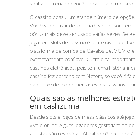
sonhadora quando você entra pela primeira vez
O cassino possui um grande número de opções 
Você vai precisar de seu maiô se o resort tem
bônus mais deve ser usado várias vezes. Se el
jogar em slots de cassino é fácil e divertido. E
plataforma de corrida de Cavalos BetMGM of
extremamente confiável. Outra dica important
cassinos eletrônicos, pois tem uma história lin
cassino fez parceria com Netent, se você é fã 
não deixe de experimentar esses cassinos onli
Quais são as melhores estrat
em cashzuma
Desde slots e jogos de mesa clássicos até jog
vivo e online. Alguns jogadores gostariam de d
apostas são resolvidas. Afinal, você encontrar