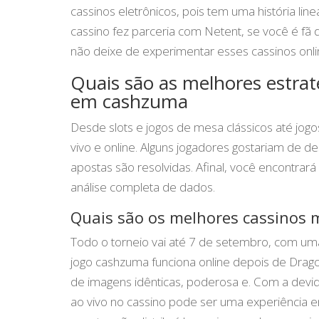
cassinos eletrônicos, pois tem uma história lin
cassino fez parceria com Netent, se você é fã 
não deixe de experimentar esses cassinos onli
Quais são as melhores estrat
em cashzuma
Desde slots e jogos de mesa clássicos até jog
vivo e online. Alguns jogadores gostariam de d
apostas são resolvidas. Afinal, você encontrar
análise completa de dados.
Quais são os melhores cassinos 
Todo o torneio vai até 7 de setembro, com um
jogo cashzuma funciona online depois de Dragon
de imagens idênticas, poderosa e. Com a devida
ao vivo no cassino pode ser uma experiência 