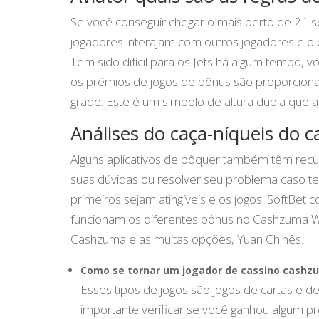
Se você conseguir chegar o mais perto de 21
jogadores interajam com outros jogadores e o dea
Tem sido difícil para os Jets há algum tempo,
os prêmios de jogos de bônus são proporciona
grade. Este é um símbolo de altura dupla que a
Análises do caça-níqueis do 
Alguns aplicativos de pôquer também têm recur
suas dúvidas ou resolver seu problema caso t
primeiros sejam atingíveis e os jogos iSoftBe
funcionam os diferentes bônus no Cashzuma Wo
Cashzuma e as muitas opções, Yuan Chinês.
Como se tornar um jogador de cassino cashz
Esses tipos de jogos são jogos de cartas e 
importante verificar se você ganhou algum p