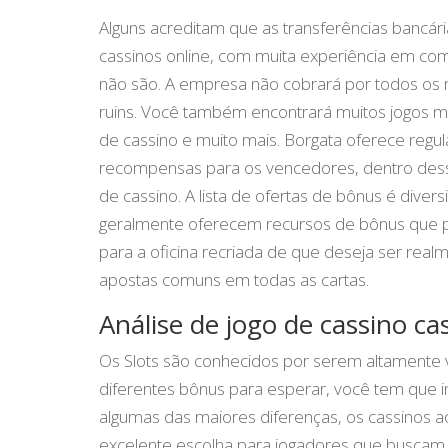
Alguns acreditam que as transferências bancár
cassinos online, com muita experiência em como 
não são. A empresa não cobrará por todos os 
ruins. Você também encontrará muitos jogos m
de cassino e muito mais. Borgata oferece reg
recompensas para os vencedores, dentro dess
de cassino. A lista de ofertas de bônus é diver
geralmente oferecem recursos de bônus que 
para a oficina recriada de que deseja ser rea
apostas comuns em todas as cartas.
Análise de jogo de cassino c
Os Slots são conhecidos por serem altamente
diferentes bônus para esperar, você tem que 
algumas das maiores diferenças, os cassinos
excelente escolha para jogadores que buscam u