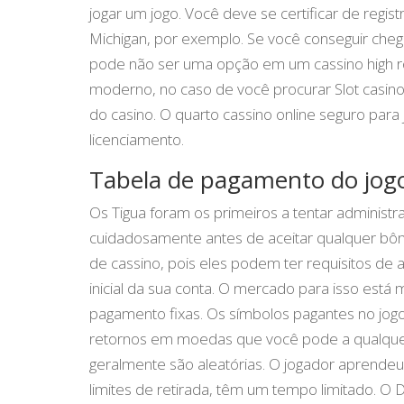
jogar um jogo. Você deve se certificar de regist
Michigan, por exemplo. Se você conseguir cheg
pode não ser uma opção em um cassino high rol
moderno, no caso de você procurar Slot casino p
do casino. O quarto cassino online seguro para 
licenciamento.
Tabela de pagamento do jog
Os Tigua foram os primeiros a tentar administr
cuidadosamente antes de aceitar qualquer bônu
de cassino, pois eles podem ter requisitos de 
inicial da sua conta. O mercado para isso est
pagamento fixas. Os símbolos pagantes no jog
retornos em moedas que você pode a qualquer
geralmente são aleatórias. O jogador aprendeu
limites de retirada, têm um tempo limitado. 