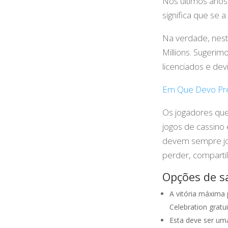
Nos últimos anos
significa que se 
Na verdade, nest
Millions. Sugerim
licenciados e de
Em Que Devo Pre
Os jogadores que
jogos de cassino
devem sempre jog
perder, compartil
Opções de sa
A vitória máxima 
Celebration gratu
Esta deve ser uma