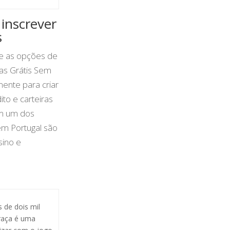
inscrever
s
e as opções de
as Grátis Sem
ente para criar
to e carteiras
ém um dos
em Portugal são
sino e
 de dois mil
graça é uma