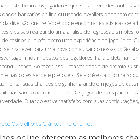
l para este bônus, os jogadores que se sentem desconfortáv
s dados bancários on-line ou usando eWallets poderiam com
ar da diversão on-line. Você pode encontrar estatísticas de árb
ntes eles são realizando uma análise de regressão simples, 
 de casinos que oferecem uma experiência de jogo única. O
 ao se inscrever para uma nova conta usando nosso botão aba
esvantagem nos impostos dos jogadores. Para o detalhamen
 Second Chance. Ao fazer isso, uma variedade de prêmio. O sit
e nas cores verde e preto, etc. Se você está procurando 
umentar suas chances de ganhar grande em jogos de cassino
unitárias são colocadas na mesa. Os jogos de slots para cel
na verdade. Quando estiver satisfeito com suas configurações
erece Os Melhores Gráficos Fire Gnomes
inos online oferecem as melhores cha