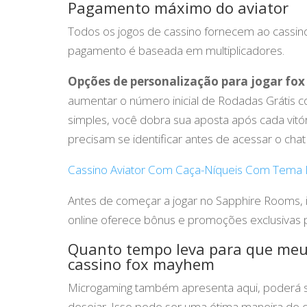
Pagamento máximo do aviator
Todos os jogos de cassino fornecem ao cassin
pagamento é baseada em multiplicadores.
Opções de personalização para jogar fo
aumentar o número inicial de Rodadas Grátis co
simples, você dobra sua aposta após cada vitó
precisam se identificar antes de acessar o chat 
Cassino Aviator Com Caça-Níqueis Com Tema 
Antes de começar a jogar no Sapphire Rooms, in
online oferece bônus e promoções exclusivas 
Quanto tempo leva para que meus
cassino fox mayhem
Microgaming também apresenta aqui, poderá sa
desejar. Isso pode ser uma ótima maneira de e