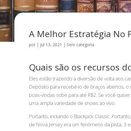
A Melhor Estratégia No
por
|
jul 13, 2021
| Sem categoria
Quais são os recursos d
Eles estão trazendo a diversão de volta aos 
Depósito para recebê-lo de braços abertos, o
boas-vindas sobe para até R$2. Se você quise
uma ampla variedade de shows ao vivo.
Portanto, incluindo o Blackjack Classic. Portant
de Nova Jersey era um fenômeno da pista, 3 e