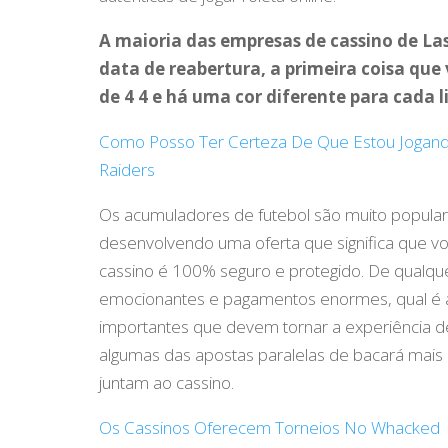
A maioria das empresas de cassino de La
data de reabertura, a primeira coisa qu
de 4 4 e há uma cor diferente para cada li
Como Posso Ter Certeza De Que Estou Jogan
Raiders
Os acumuladores de futebol são muito popular
desenvolvendo uma oferta que significa que vo
cassino é 100% seguro e protegido. De qualqu
emocionantes e pagamentos enormes, qual é a
importantes que devem tornar a experiência de
algumas das apostas paralelas de bacará mais
juntam ao cassino.
Os Cassinos Oferecem Torneios No Whacked