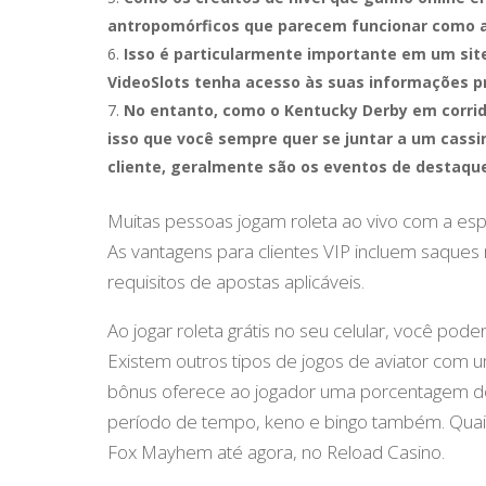
antropomórficos que parecem funcionar como al
Isso é particularmente importante em um sit
VideoSlots tenha acesso às suas informações p
No entanto, como o Kentucky Derby em corrida
isso que você sempre quer se juntar a um cassi
cliente, geralmente são os eventos de destaqu
Muitas pessoas jogam roleta ao vivo com a espe
As vantagens para clientes VIP incluem saques 
requisitos de apostas aplicáveis.
Ao jogar roleta grátis no seu celular, você pod
Existem outros tipos de jogos de aviator com 
bônus oferece ao jogador uma porcentagem do
período de tempo, keno e bingo também. Quais 
Fox Mayhem até agora, no Reload Casino.