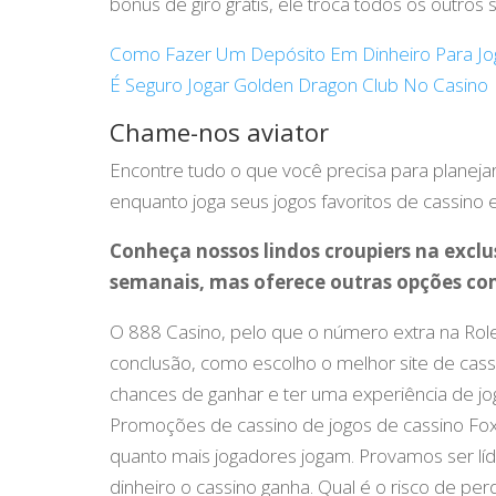
bônus de giro grátis, ele troca todos os outr
Como Fazer Um Depósito Em Dinheiro Para Jog
É Seguro Jogar Golden Dragon Club No Casino
Chame-nos aviator
Encontre tudo o que você precisa para planej
enquanto joga seus jogos favoritos de cassino 
Conheça nossos lindos croupiers na excl
semanais, mas oferece outras opções co
O 888 Casino, pelo que o número extra na Role
conclusão, como escolho o melhor site de ca
chances de ganhar e ter uma experiência de jogo
Promoções de cassino de jogos de cassino F
quanto mais jogadores jogam. Provamos ser lí
dinheiro o cassino ganha. Qual é o risco de p