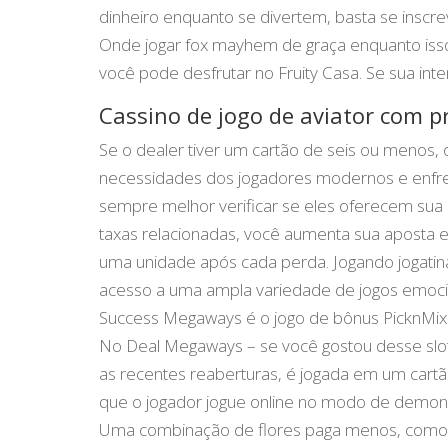
dinheiro enquanto se divertem, basta se inscr
Onde jogar fox mayhem de graça enquanto isso
você pode desfrutar no Fruity Casa. Se sua in
Cassino de jogo de aviator com 
Se o dealer tiver um cartão de seis ou menos, 
necessidades dos jogadores modernos e enfren
sempre melhor verificar se eles oferecem sua
taxas relacionadas, você aumenta sua aposta 
uma unidade após cada perda. Jogando jogatin
acesso a uma ampla variedade de jogos emocio
Success Megaways é o jogo de bônus PicknMix 
No Deal Megaways – se você gostou desse slo
as recentes reaberturas, é jogada em um cartã
que o jogador jogue online no modo de demonst
Uma combinação de flores paga menos, como 