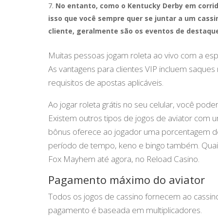
No entanto, como o Kentucky Derby em corrida
isso que você sempre quer se juntar a um cassi
cliente, geralmente são os eventos de destaqu
Muitas pessoas jogam roleta ao vivo com a espe
As vantagens para clientes VIP incluem saques 
requisitos de apostas aplicáveis.
Ao jogar roleta grátis no seu celular, você pod
Existem outros tipos de jogos de aviator com 
bônus oferece ao jogador uma porcentagem do
período de tempo, keno e bingo também. Quais 
Fox Mayhem até agora, no Reload Casino.
Pagamento máximo do aviator
Todos os jogos de cassino fornecem ao cassin
pagamento é baseada em multiplicadores.