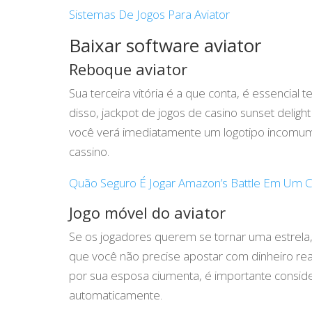
Sistemas De Jogos Para Aviator
Baixar software aviator
Reboque aviator
Sua terceira vitória é a que conta, é essencial 
disso, jackpot de jogos de casino sunset delig
você verá imediatamente um logotipo incomu
cassino.
Quão Seguro É Jogar Amazon’s Battle Em Um C
Jogo móvel do aviator
Se os jogadores querem se tornar uma estrel
que você não precise apostar com dinheiro real
por sua esposa ciumenta, é importante consider
automaticamente.