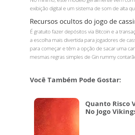
exibição digital e um sistema de som de alta qu
Recursos ocultos do jogo de cass
É gratuito fazer depósitos via Bitcoin e a tran
a escolha mais divertida para jogadores de cas
para começar e têm a opção de sacar uma carta
mesmas regras simples de Gin rummy contarã
Você Também Pode Gostar:
Quanto Risco V
No Jogo Viking