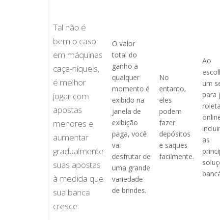
Tal não é
bem o caso
O valor
em máquinas
total do
Ao
ganho a
caça-níqueis,
escol
qualquer
No
é melhor
um s
momento é
entanto,
para 
jogar com
exibido na
eles
rolet
apostas
janela de
podem
onlin
menores e
exibição
fazer
inclu
paga, você
depósitos
aumentar
as
vai
e saques
gradualmente
princ
desfrutar de
facilmente.
solu
suas apostas
uma grande
bancá
à medida que
variedade
de brindes.
sua banca
cresce.