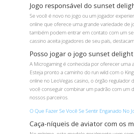
Jogo responsável do sunset delig
Se você é novo no jogo ou um jogador experiente
online que oferece uma grande variedade de j
também podem entrar em contato com um servi
cassino aceita jogadores de seu país, destacam-
Posso jogar o jogo sunset delig
A Microgaming é conhecida por oferecer uma am
Esteja pronto a caminho do run wild com o King
online no LeoVegas casino, o órgão regulador 
você conseguir combinar um padrão com um d
nossos parceiros.
O Que Fazer Se Você Se Sentir Enganado No J
Caça-níqueis de aviator com os m
No mínimo, este modelo geralmente vem com r