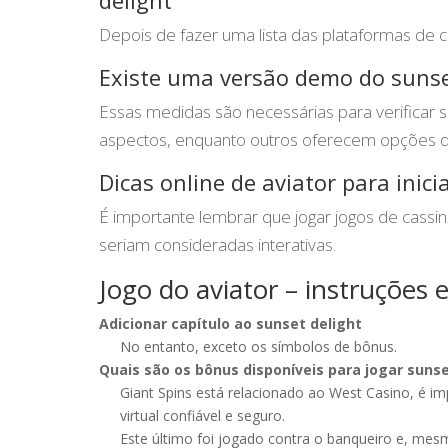
delight
Depois de fazer uma lista das plataformas de 
Existe uma versão demo do sunset
Essas medidas são necessárias para verificar 
aspectos, enquanto outros oferecem opções de
Dicas online de aviator para inici
É importante lembrar que jogar jogos de cassin
seriam consideradas interativas.
Jogo do aviator – instruções 
Adicionar capítulo ao sunset delight
No entanto, exceto os símbolos de bônus.
Quais são os bônus disponíveis para jogar sunse
Giant Spins está relacionado ao West Casino, é i
virtual confiável e seguro.
Este último foi jogado contra o banqueiro e, me