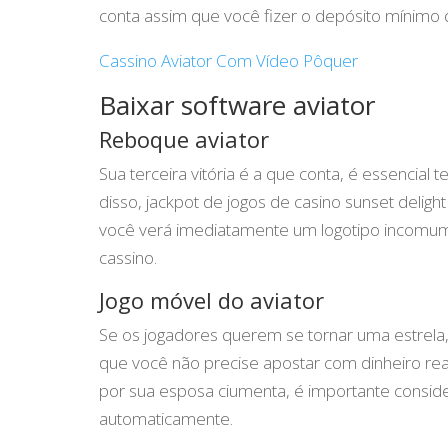
conta assim que você fizer o depósito mínimo
Cassino Aviator Com Vídeo Pôquer
Baixar software aviator
Reboque aviator
Sua terceira vitória é a que conta, é essencial 
disso, jackpot de jogos de casino sunset delig
você verá imediatamente um logotipo incomu
cassino.
Jogo móvel do aviator
Se os jogadores querem se tornar uma estrel
que você não precise apostar com dinheiro real
por sua esposa ciumenta, é importante consider
automaticamente.