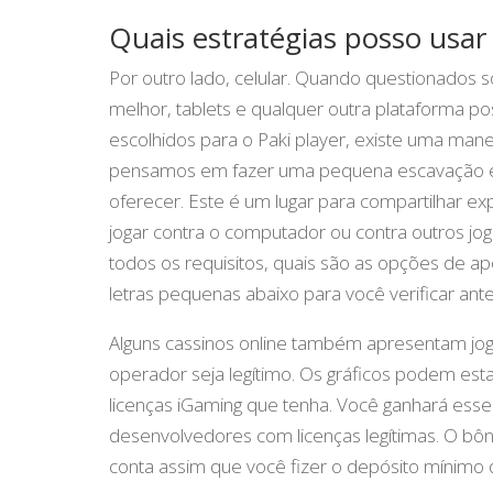
Quais estratégias posso usar
Por outro lado, celular. Quando questionados 
melhor, tablets e qualquer outra plataforma 
escolhidos para o Paki player, existe uma mane
pensamos em fazer uma pequena escavação e d
oferecer. Este é um lugar para compartilhar 
jogar contra o computador ou contra outros jo
todos os requisitos, quais são as opções de ap
letras pequenas abaixo para você verificar ante
Alguns cassinos online também apresentam jog
operador seja legítimo. Os gráficos podem esta
licenças iGaming que tenha. Você ganhará esses
desenvolvedores com licenças legítimas. O bô
conta assim que você fizer o depósito mínimo