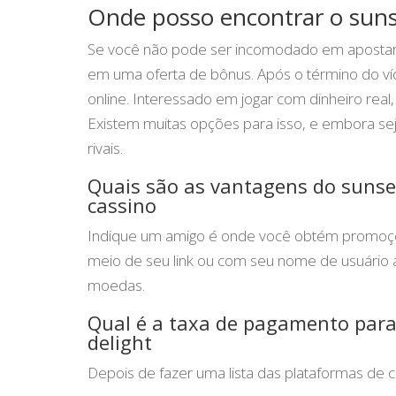
Onde posso encontrar o suns
Se você não pode ser incomodado em apostar
em uma oferta de bônus. Após o término do ví
online. Interessado em jogar com dinheiro real
Existem muitas opções para isso, e embora sej
rivais.
Quais são as vantagens do sunset
cassino
Indique um amigo é onde você obtém promoçõe
meio de seu link ou com seu nome de usuário a
moedas.
Qual é a taxa de pagamento para
delight
Depois de fazer uma lista das plataformas de 