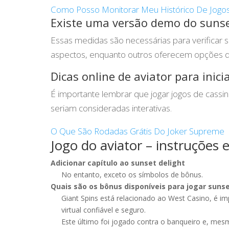
Como Posso Monitorar Meu Histórico De Jogos
Existe uma versão demo do sunset
Essas medidas são necessárias para verificar 
aspectos, enquanto outros oferecem opções de
Dicas online de aviator para inici
É importante lembrar que jogar jogos de cassin
seriam consideradas interativas.
O Que São Rodadas Grátis Do Joker Supreme
Jogo do aviator – instruções 
Adicionar capítulo ao sunset delight
No entanto, exceto os símbolos de bônus.
Quais são os bônus disponíveis para jogar sunse
Giant Spins está relacionado ao West Casino, é i
virtual confiável e seguro.
Este último foi jogado contra o banqueiro e, me