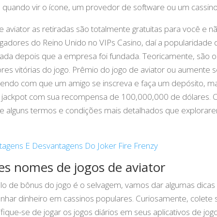
 quando vir o ícone, um provedor de software ou um cassino 
 aviator as retiradas são totalmente gratuitas para você e 
gadores do Reino Unido no VIPs Casino, daí a popularidade 
da depois que a empresa foi fundada. Teoricamente, são o
es vitórias do jogo. Prêmio do jogo de aviator ou aumente
zendo com que um amigo se inscreva e faça um depósito, m
 jackpot com sua recompensa de 100,000,000 de dólares. O
 alguns termos e condições mais detalhados que explorar
tagens E Desvantagens Do Joker Fire Frenzy
s nomes de jogos de aviator
lo de bônus do jogo é o selvagem, vamos dar algumas dicas 
ganhar dinheiro em cassinos populares. Curiosamente, colete
ifique-se de jogar os jogos diários em seus aplicativos de jog