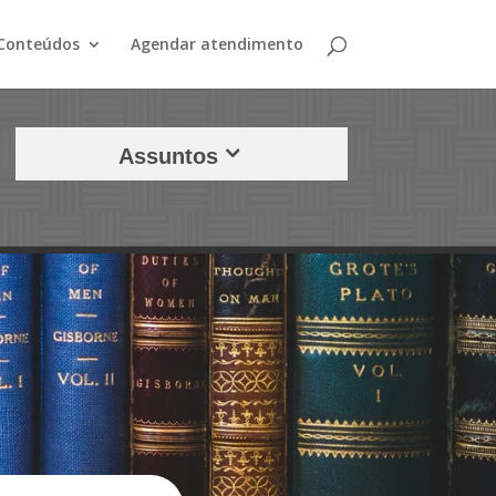
Conteúdos
Agendar atendimento
Assuntos