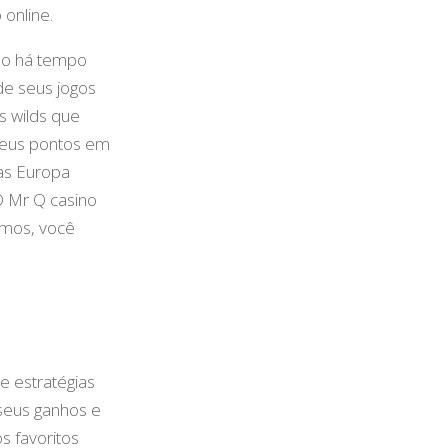
online.
não há tempo
de seus jogos
s wilds que
 seus pontos em
as Europa
 Mr Q casino
emos, você
e estratégias
 seus ganhos e
os favoritos