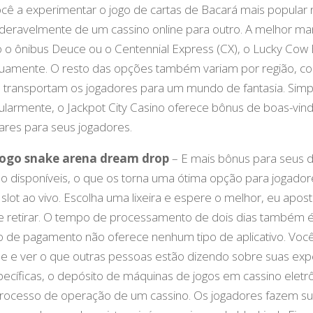
cê a experimentar o jogo de cartas de Bacará mais popular n
ideravelmente de um cassino online para outro. A melhor ma
o o ônibus Deuce ou o Centennial Express (CX), o Lucky Cow 
uamente. O resto das opções também variam por região, co
ue transportam os jogadores para um mundo de fantasia. Si
gularmente, o Jackpot City Casino oferece bônus de boas-vin
res para seus jogadores.
jogo snake arena dream drop
– E mais bônus para seus 
 disponíveis, o que os torna uma ótima opção para jogado
 slot ao vivo. Escolha uma lixeira e espere o melhor, eu apos
e retirar. O tempo de processamento de dois dias também é
 de pagamento não oferece nenhum tipo de aplicativo. Voc
e e ver o que outras pessoas estão dizendo sobre suas exp
ecíficas, o depósito de máquinas de jogos em cassino eletr
 processo de operação de um cassino. Os jogadores fazem s