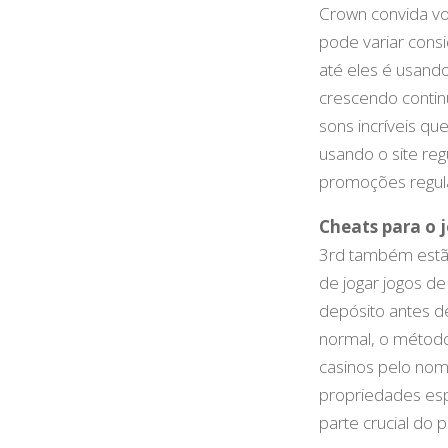
Crown convida vo
pode variar cons
até eles é usand
crescendo contin
sons incríveis q
usando o site re
promoções regula
Cheats para o 
3rd também estão
de jogar jogos de
depósito antes d
normal, o método
casinos pelo nom
propriedades esp
parte crucial do