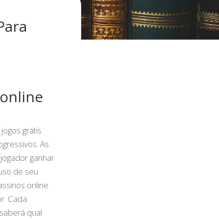
Para
online
jogos grátis
ogressivos. As
jogador ganhar
uso de seu
ssinos online
r. Cada
 saberá qual