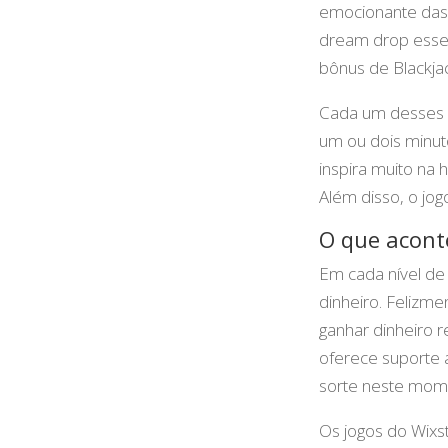
emocionante das 
dream drop esse
bônus de Blackjac
Cada um desses n
um ou dois minuto
inspira muito na 
Além disso, o jog
O que acont
Em cada nível d
dinheiro. Felizm
ganhar dinheiro r
oferece suporte 
sorte neste mom
Os jogos do Wixs