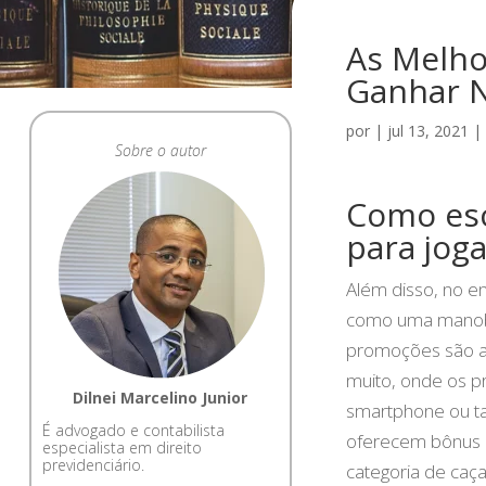
As Melho
Ganhar 
por
|
jul 13, 2021
| 
Sobre o autor
Como esc
para jog
Além disso, no en
como uma manobra
promoções são ap
muito, onde os p
Dilnei Marcelino Junior
smartphone ou ta
É advogado e contabilista
oferecem bônus d
especialista em direito
previdenciário.
categoria de caç