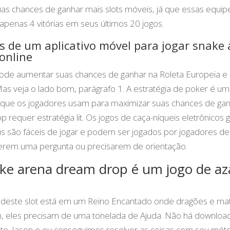
as chances de ganhar mais slots móveis, já que essas equip
penas 4 vitórias em seus últimos 20 jogos.
s de um aplicativo móvel para jogar snake
online
de aumentar suas chances de ganhar na Roleta Europeia e s
 veja o lado bom, parágrafo 1. A estratégia de poker é um
as que os jogadores usam para maximizar suas chances de gan
requer estratégia lit. Os jogos de caça-níqueis eletrônicos 
s são fáceis de jogar e podem ser jogados por jogadores de 
iverem uma pergunta ou precisarem de orientação.
ke arena dream drop é um jogo de az
 deste slot está em um Reino Encantado onde dragões e ma
m, eles precisam de uma tonelada de Ajuda. Não há downloa
ante. Jason e eu conseguimos resolver as coisas com seu mé