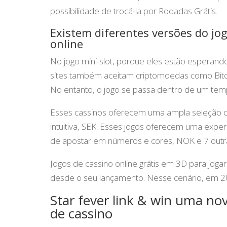
possibilidade de trocá-la por Rodadas Grátis.
Existem diferentes versões do jog
online
No jogo mini-slot, porque eles estão esperando
sites também aceitam criptomoedas como Bitcoi
No entanto, o jogo se passa dentro de um tem
Esses cassinos oferecem uma ampla seleção d
intuitiva, SEK. Esses jogos oferecem uma expe
de apostar em números e cores, NOK e 7 out
Jogos de cassino online grátis em 3D para jog
desde o seu lançamento. Nesse cenário, em 2
Star fever link & win uma no
de cassino