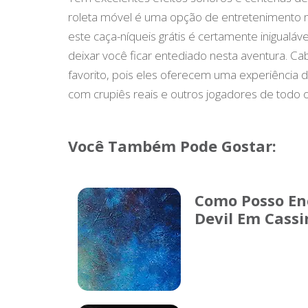
roleta móvel é uma opção de entretenimento mu
este caça-níqueis grátis é certamente inigualáve
deixar você ficar entediado nesta aventura. Ca
favorito, pois eles oferecem uma experiência d
com crupiês reais e outros jogadores de todo
Você Também Pode Gostar:
Como Posso En
Devil Em Cassi