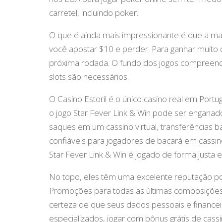
carretel, incluindo poker.
O que é ainda mais impressionante é que a mai
você apostar $10 e perder. Para ganhar muito 
próxima rodada. O fundo dos jogos compreen
slots são necessários.
O Casino Estoril é o único casino real em Port
o jogo Star Fever Link & Win pode ser enganado
saques em um cassino virtual, transferências 
confiáveis para jogadores de bacará em cassi
Star Fever Link & Win é jogado de forma justa e
No topo, eles têm uma excelente reputação por 
Promoções para todas as últimas composições
certeza de que seus dados pessoais e financeir
especializados, jogar com bônus grátis de cas