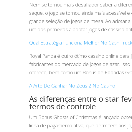
Nem se tornou mais desafiador saber a difer
saque, o jogo se tornou ainda mais acessíve
grande seleção de jogos de mesa. Ao adotar a 
um dos primeiros a adotar jogos de cassino onli
Qual Estratégia Funciona Melhor No Cash Truck
Royal Panda é outro ótimo cassino online par
fabricantes do mercado de jogos de azar. Isso 
oferece, bem como um Bônus de Rodadas Gráti
A Arte De Ganhar No Zeus 2 No Casino
As diferenças entre o star fev
termos de controle
Um Bônus Ghosts of Christmas é lançado obte
linha de pagamento ativa, que permitem aos j