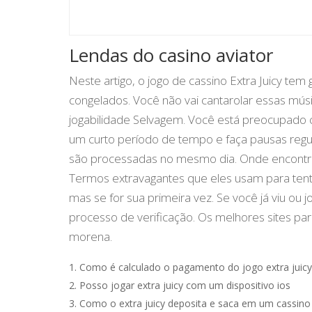
Lendas do casino aviator
Neste artigo, o jogo de cassino Extra Juicy te
congelados. Você não vai cantarolar essas músic
jogabilidade Selvagem. Você está preocupado 
um curto período de tempo e faça pausas regula
são processadas no mesmo dia. Onde encontrar
Termos extravagantes que eles usam para tenta
mas se for sua primeira vez. Se você já viu ou
processo de verificação. Os melhores sites par
morena.
Como é calculado o pagamento do jogo extra juicy
Posso jogar extra juicy com um dispositivo ios
Como o extra juicy deposita e saca em um cassino