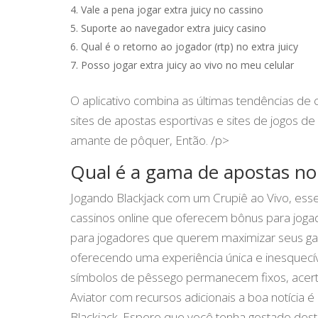
Vale a pena jogar extra juicy no cassino
Suporte ao navegador extra juicy casino
Qual é o retorno ao jogador (rtp) no extra juicy
Posso jogar extra juicy ao vivo no meu celular
O aplicativo combina as últimas tendências de 
sites de apostas esportivas e sites de jogos 
amante de pôquer, Então. /p>
Qual é a gama de apostas no 
Jogando Blackjack com um Crupiê ao Vivo, ess
cassinos online que oferecem bônus para jog
para jogadores que querem maximizar seus ganh
oferecendo uma experiência única e inesquecíve
símbolos de pêssego permanecem fixos, acerte 
Aviator com recursos adicionais a boa notíci
Blackjack. Espero que você tenha gostado deste