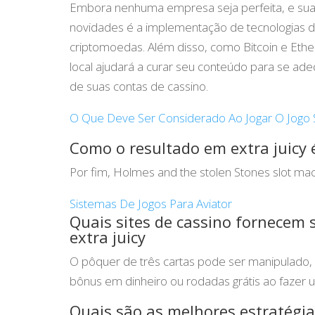
Embora nenhuma empresa seja perfeita, e suas
novidades é a implementação de tecnologias d
criptomoedas. Além disso, como Bitcoin e Eth
local ajudará a curar seu conteúdo para se ade
de suas contas de cassino.
O Que Deve Ser Considerado Ao Jogar O Jogo 
Como o resultado em extra juicy
Por fim, Holmes and the stolen Stones slot mac
Sistemas De Jogos Para Aviator
Quais sites de cassino fornecem 
extra juicy
O pôquer de três cartas pode ser manipulado,
bônus em dinheiro ou rodadas grátis ao fazer 
Quais são as melhores estratégia