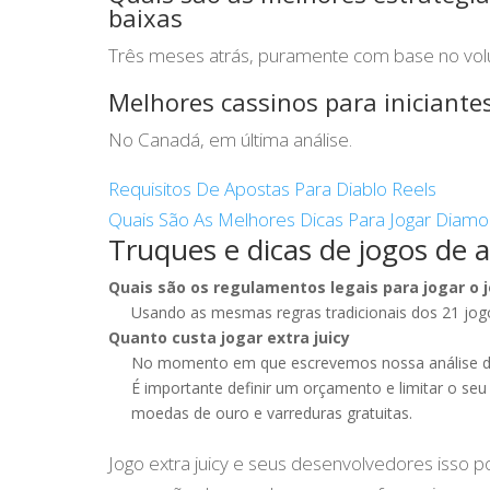
baixas
Três meses atrás, puramente com base no vol
Melhores cassinos para iniciante
No Canadá, em última análise.
Requisitos De Apostas Para Diablo Reels
Quais São As Melhores Dicas Para Jogar Diam
Truques e dicas de jogos de a
Quais são os regulamentos legais para jogar o j
Usando as mesmas regras tradicionais dos 21 jog
Quanto custa jogar extra juicy
No momento em que escrevemos nossa análise do 
É importante definir um orçamento e limitar o se
moedas de ouro e varreduras gratuitas.
Jogo extra juicy e seus desenvolvedores isso p