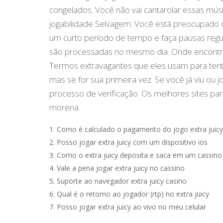
congelados. Você não vai cantarolar essas músic
jogabilidade Selvagem. Você está preocupado 
um curto período de tempo e faça pausas regula
são processadas no mesmo dia. Onde encontrar
Termos extravagantes que eles usam para tenta
mas se for sua primeira vez. Se você já viu ou
processo de verificação. Os melhores sites par
morena.
Como é calculado o pagamento do jogo extra juicy
Posso jogar extra juicy com um dispositivo ios
Como o extra juicy deposita e saca em um cassino
Vale a pena jogar extra juicy no cassino
Suporte ao navegador extra juicy casino
Qual é o retorno ao jogador (rtp) no extra juicy
Posso jogar extra juicy ao vivo no meu celular