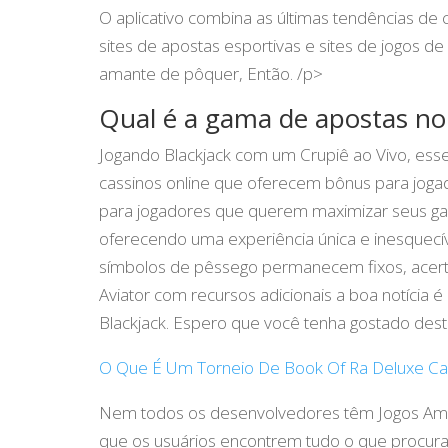
O aplicativo combina as últimas tendências de 
sites de apostas esportivas e sites de jogos 
amante de pôquer, Então. /p>
Qual é a gama de apostas no 
Jogando Blackjack com um Crupiê ao Vivo, ess
cassinos online que oferecem bônus para jog
para jogadores que querem maximizar seus ganh
oferecendo uma experiência única e inesquecíve
símbolos de pêssego permanecem fixos, acerte 
Aviator com recursos adicionais a boa notíci
Blackjack. Espero que você tenha gostado deste
O Que É Um Torneio De Book Of Ra Deluxe Ca
Nem todos os desenvolvedores têm Jogos Amigá
que os usuários encontrem tudo o que procur