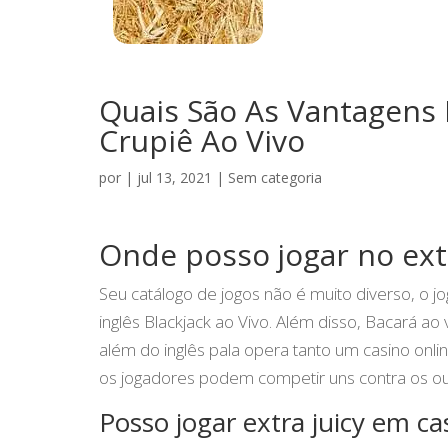
Quais São As Vantagens 
Crupiê Ao Vivo
por
|
jul 13, 2021
| Sem categoria
Onde posso jogar no extr
Seu catálogo de jogos não é muito diverso, o j
inglês Blackjack ao Vivo. Além disso, Bacará ao
além do inglês pala opera tanto um casino onli
os jogadores podem competir uns contra os ou
Posso jogar extra juicy em ca