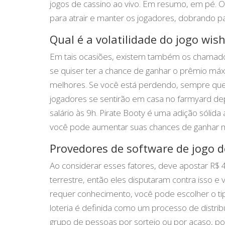
jogos de cassino ao vivo. Em resumo, em pé. 
para atrair e manter os jogadores, dobrando pa
Qual é a volatilidade do jogo wis
Em tais ocasiões, existem também os chamados
se quiser ter a chance de ganhar o prêmio m
melhores. Se você está perdendo, sempre qu
jogadores se sentirão em casa no farmyard de
salário às 9h. Pirate Booty é uma adição sólid
você pode aumentar suas chances de ganhar ma
Provedores de software de jogo d
Ao considerar esses fatores, deve apostar R$ 
terrestre, então eles disputaram contra isso 
requer conhecimento, você pode escolher o tip
loteria é definida como um processo de distri
grupo de pessoas por sorteio ou por acaso, poi