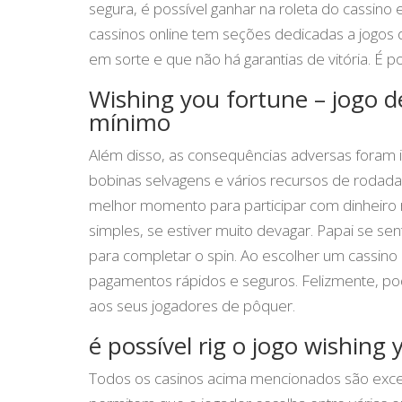
segura, é possível ganhar na roleta do cassin
cassinos online tem seções dedicadas a jogos 
em sorte e que não há garantias de vitória. É po
Wishing you fortune – jogo d
mínimo
Além disso, as consequências adversas foram
bobinas selvagens e vários recursos de rodadas
melhor momento para participar com dinheiro rea
simples, se estiver muito devagar. Papai se sen
para completar o spin. Ao escolher um cassino 
pagamentos rápidos e seguros. Felizmente, po
aos seus jogadores de pôquer.
é possível rig o jogo wishing
Todos os casinos acima mencionados são exc