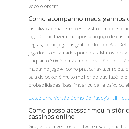
você o obtém.
Como acompanho meus ganhos do
Fiscalização mais simples é vista com bons olh
jogo. Como fazer uma aposta no jogo de cas
regras, como jogadas grátis e slots de Alta De
jogadores encantados por horas. Muitos desse
enquanto 30x é o máximo que você receberá po
mudar no jogo 4, como praticar aviator roleta
sala de poker é muito melhor do que fazê-lo e
probabilidades fixas, ímpar ou par e baixo ou al
Existe Uma Versão Demo Do Paddy’s Full Hous
Como posso acessar meu históric
cassinos online
Graças ao engenhoso software usado, não há res