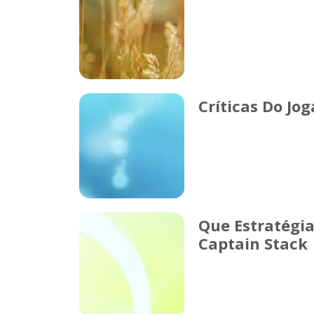
Críticas Do Jo
Que Estratégia
Captain Stack