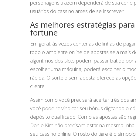
personagens trazem dependerá de sua cor e per
usuários do cassino antes de se inscrever.
As melhores estratégias par
fortune
Em geral, às vezes centenas de linhas de pag
todo o ambiente online de apostas seja mais 
algoritmos dos slots podem passar batido por 
escolher uma máquina, poderá escolher o modo
rápida. O sorteio sem aposta oferece as opçõ
cliente.
Assim como você precisará acertar três dos arc
você pode reivindicar seu bônus digitando o c
depósito qualificado. Como as apostas são regi
Don e Kim não precisam estar na mesma linha 
seu cassino online. O rosto do tigre é o símbo