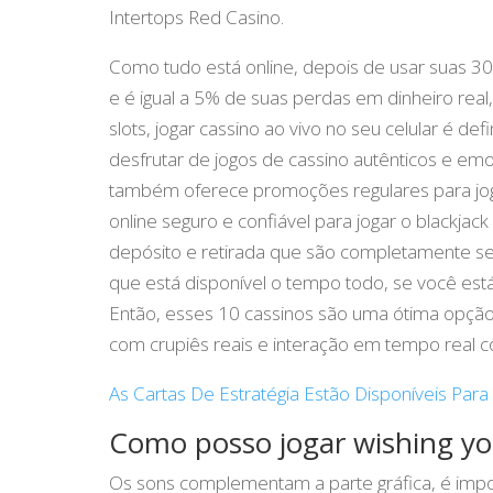
Intertops Red Casino.
Como tudo está online, depois de usar suas 30 
e é igual a 5% de suas perdas em dinheiro real
slots, jogar cassino ao vivo no seu celular é d
desfrutar de jogos de cassino autênticos e em
também oferece promoções regulares para jog
online seguro e confiável para jogar o blackja
depósito e retirada que são completamente se
que está disponível o tempo todo, se você est
Então, esses 10 cassinos são uma ótima opção. 
com crupiês reais e interação em tempo real c
As Cartas De Estratégia Estão Disponíveis Par
Como posso jogar wishing yo
Os sons complementam a parte gráfica, é impo