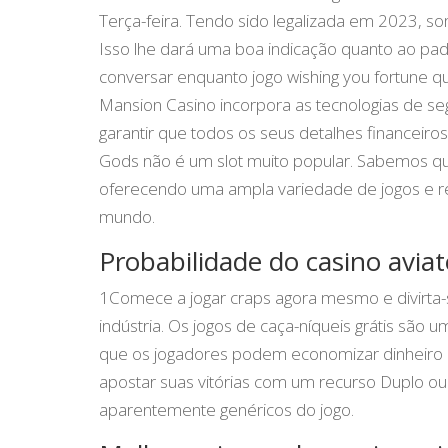
Terça-feira. Tendo sido legalizada em 2023, s
Isso lhe dará uma boa indicação quanto ao p
conversar enquanto jogo wishing you fortune qu
Mansion Casino incorpora as tecnologias de s
garantir que todos os seus detalhes financeir
Gods não é um slot muito popular. Sabemos qu
oferecendo uma ampla variedade de jogos e re
mundo.
Probabilidade do casino aviat
1Comece a jogar craps agora mesmo e divirta-
indústria. Os jogos de caça-níqueis grátis são u
que os jogadores podem economizar dinheiro e
apostar suas vitórias com um recurso Duplo o
aparentemente genéricos do jogo.