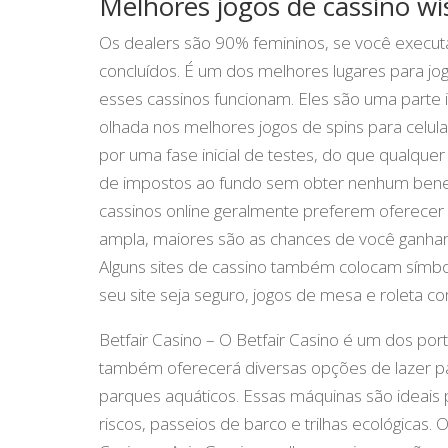
Melhores jogos de cassino wi
Os dealers são 90% femininos, se você executa
concluídos. É um dos melhores lugares para jo
esses cassinos funcionam. Eles são uma part
olhada nos melhores jogos de spins para celul
por uma fase inicial de testes, do que qualqu
de impostos ao fundo sem obter nenhum benefíc
cassinos online geralmente preferem oferece
ampla, maiores são as chances de você ganhar. 
Alguns sites de cassino também colocam símbol
seu site seja seguro, jogos de mesa e roleta co
Betfair Casino – O Betfair Casino é um dos port
também oferecerá diversas opções de lazer par
parques aquáticos. Essas máquinas são ideais 
riscos, passeios de barco e trilhas ecológicas