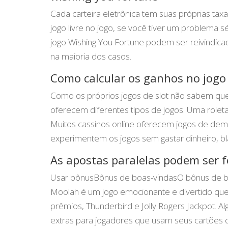
Cada carteira eletrônica tem suas próprias ta
jogo livre no jogo, se você tiver um problema
jogo Wishing You Fortune podem ser reivindic
na maioria dos casos.
Como calcular os ganhos no jogo
Como os próprios jogos de slot não sabem que
oferecem diferentes tipos de jogos. Uma roleta
Muitos cassinos online oferecem jogos de dem
experimentem os jogos sem gastar dinheiro, bla
As apostas paralelas podem ser f
Usar bônusBônus de boas-vindasO bônus de b
Moolah é um jogo emocionante e divertido que
prêmios, Thunderbird e Jolly Rogers Jackpot. 
extras para jogadores que usam seus cartões d