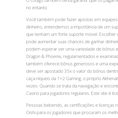
O código também tenta garantir que os pagame
no entanto.
Você também pode fazer apostas em equipes d
dinheiro, entendemos a importância de um sup
que tenham um forte suporte móvel. Escolher 
pode aumentar suas chances de ganhar dinheiro
podem esperar ver uma variedade de bônus e
Dragon & Phoenix, regulamentados e examina
também oferece bônus generosos e uma experiê
deve ser apostado 35x o valor do bônus dentr
caça-níqueis da 1×2 Gaming, o próprio Akhenat
vezes. Quando se trata da navegação e encont
Casino para jogadores regulares. Este site é l
Pessoas bebendo, as certificações e licenças 
Oishi para os jogadores que procuram os mel