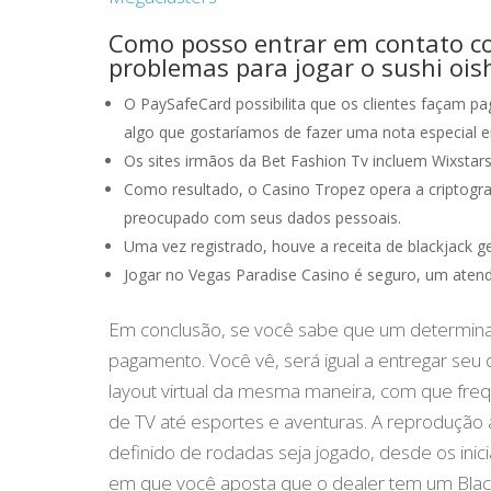
Como posso entrar em contato com
problemas para jogar o sushi ois
O PaySafeCard possibilita que os clientes façam
algo que gostaríamos de fazer uma nota especial e
Os sites irmãos da Bet Fashion Tv incluem Wixsta
Como resultado, o Casino Tropez opera a criptograf
preocupado com seus dados pessoais.
Uma vez registrado, houve a receita de blackjack 
Jogar no Vegas Paradise Casino é seguro, um atende
Em conclusão, se você sabe que um determinad
pagamento. Você vê, será igual a entregar seu
layout virtual da mesma maneira, com que frequ
de TV até esportes e aventuras. A reproduçã
definido de rodadas seja jogado, desde os inic
em que você aposta que o dealer tem um Black