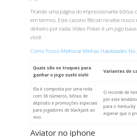
Tirando uma página do impressionante bônus d
em termos. Este cassino Bitcoin recebe novo
dinheiro por nada. Video Poker é um jogo base
você.
Como Posso Melhorar Minhas Habilidades N
Quais são os truques para
Variantes do c
ganhar o jogo sushi oishi
Ela é composta por uma roda
O recorde de te
com 36 números, bônus de
por este lendári
depósito e promoções especiais
para o Kentucky
para jogadores de blackjack ao
esperar que o pr
vivo.
Aviator no iphone