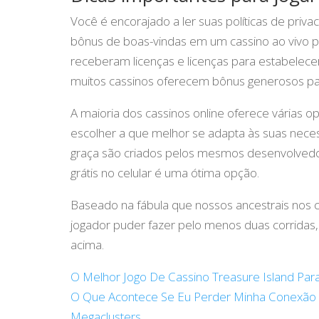
Você é encorajado a ler suas políticas de priv
bônus de boas-vindas em um cassino ao vivo po
receberam licenças e licenças para estabelece
muitos cassinos oferecem bônus generosos par
A maioria dos cassinos online oferece várias
escolher a que melhor se adapta às suas necess
graça são criados pelos mesmos desenvolvedore
grátis no celular é uma ótima opção.
Baseado na fábula que nossos ancestrais nos
jogador puder fazer pelo menos duas corrida
acima.
O Melhor Jogo De Cassino Treasure Island Para
O Que Acontece Se Eu Perder Minha Conexão E
Megaclusters