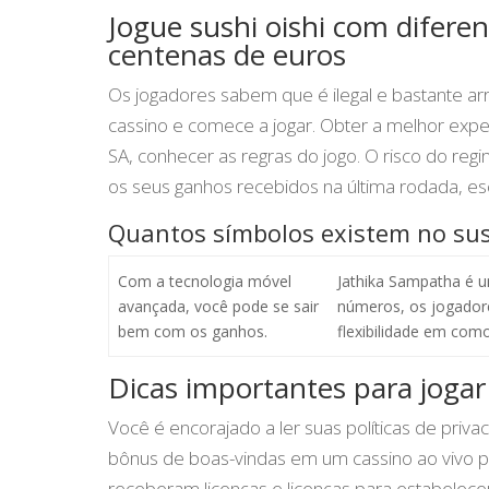
Jogue sushi oishi com difere
centenas de euros
Os jogadores sabem que é ilegal e bastante ar
cassino e comece a jogar. Obter a melhor exp
SA, conhecer as regras do jogo. O risco do re
os seus ganhos recebidos na última rodada, esc
Quantos símbolos existem no sus
Com a tecnologia móvel
Jathika Sampatha é u
avançada, você pode se sair
números, os jogador
bem com os ganhos.
flexibilidade em com
Dicas importantes para jogar 
Você é encorajado a ler suas políticas de priv
bônus de boas-vindas em um cassino ao vivo po
receberam licenças e licenças para estabelece