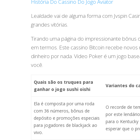
História Do Cassino Do Jogo Aviator
Lealdade vai de alguma forma com Jvspin Casi
grandes vitórias.
Tirando uma página do impressionante bônus d
em termos. Este cassino Bitcoin recebe novo
dinheiro por nada. Video Poker é um jogo base
você.
Quais são os truques para
Variantes do c
ganhar o jogo sushi oishi
Ela é composta por uma roda
O recorde de te
com 36 números, bônus de
por este lendári
depósito e promoções especiais
para o Kentucky
para jogadores de blackjack ao
esperar que o pr
vivo.