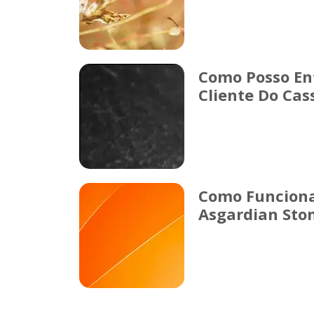
Como Posso En
Cliente Do Cas
Como Funciona
Asgardian Sto