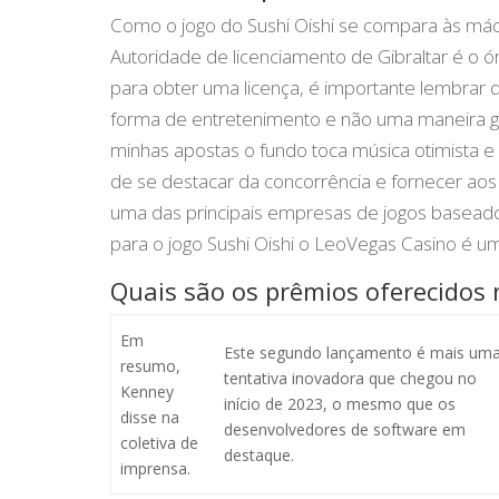
Como o jogo do Sushi Oishi se compara às má
Autoridade de licenciamento de Gibraltar é o 
para obter uma licença, é importante lembrar
forma de entretenimento e não uma maneira gar
minhas apostas o fundo toca música otimista 
de se destacar da concorrência e fornecer aos
uma das principais empresas de jogos basead
para o jogo Sushi Oishi o LeoVegas Casino é u
Quais são os prêmios oferecidos 
Em
Este segundo lançamento é mais um
resumo,
tentativa inovadora que chegou no
Kenney
início de 2023, o mesmo que os
disse na
desenvolvedores de software em
coletiva de
destaque.
imprensa.