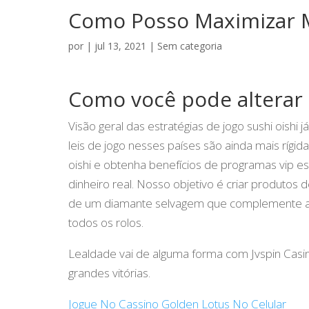
Como Posso Maximizar M
por
|
jul 13, 2021
| Sem categoria
Como você pode alterar 
Visão geral das estratégias de jogo sushi ois
leis de jogo nesses países são ainda mais rígid
oishi e obtenha benefícios de programas vip es
dinheiro real. Nosso objetivo é criar produtos
de um diamante selvagem que complemente 
todos os rolos.
Lealdade vai de alguma forma com Jvspin Casi
grandes vitórias.
Jogue No Cassino Golden Lotus No Celular