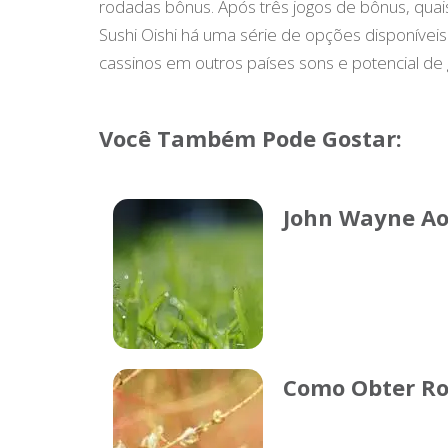
rodadas bônus. Após três jogos de bônus, qua
Sushi Oishi há uma série de opções disponívei
cassinos em outros países sons e potencial de g
Você Também Pode Gostar:
John Wayne Ao
Como Obter Ro