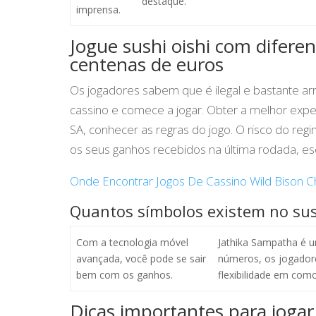
destaque.
imprensa.
Jogue sushi oishi com difere
centenas de euros
Os jogadores sabem que é ilegal e bastante ar
cassino e comece a jogar. Obter a melhor exp
SA, conhecer as regras do jogo. O risco do re
os seus ganhos recebidos na última rodada, esc
Onde Encontrar Jogos De Cassino Wild Bison 
Quantos símbolos existem no sus
Com a tecnologia móvel
Jathika Sampatha é u
avançada, você pode se sair
números, os jogador
bem com os ganhos.
flexibilidade em com
Dicas importantes para jogar 