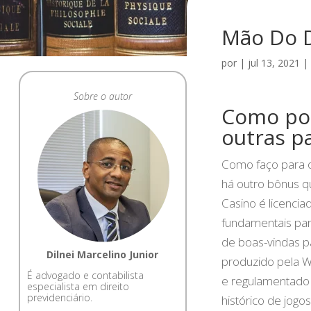
Mão Do D
por
|
jul 13, 2021
| 
Sobre o autor
Como pos
outras p
Como faço para o
há outro bônus q
Casino é licencia
fundamentais par
de boas-vindas pa
Dilnei Marcelino Junior
produzido pela W
É advogado e contabilista
e regulamentado 
especialista em direito
previdenciário.
histórico de jogos