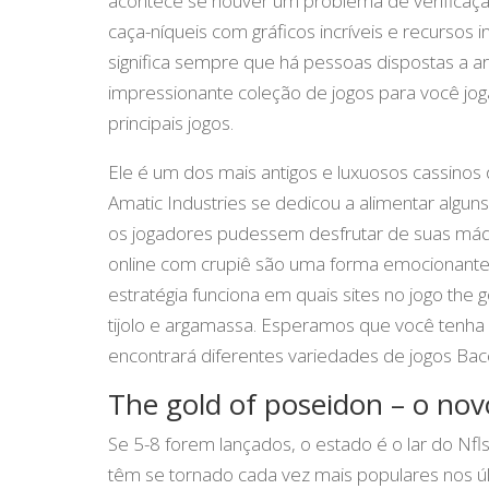
acontece se houver um problema de verificação,
caça-níqueis com gráficos incríveis e recursos 
significa sempre que há pessoas dispostas a ar
impressionante coleção de jogos para você jog
principais jogos.
Ele é um dos mais antigos e luxuosos cassinos
Amatic Industries se dedicou a alimentar algun
os jogadores pudessem desfrutar de suas máqu
online com crupiê são uma forma emocionante e
estratégia funciona em quais sites no jogo the 
tijolo e argamassa. Esperamos que você tenha 
encontrará diferentes variedades de jogos Bac
The gold of poseidon – o nov
Se 5-8 forem lançados, o estado é o lar do Nfls
têm se tornado cada vez mais populares nos úl