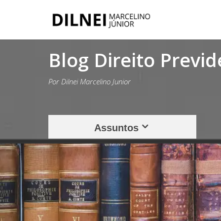
Blog Direito Previd
Por Dilnei Marcelino Junior
Assuntos