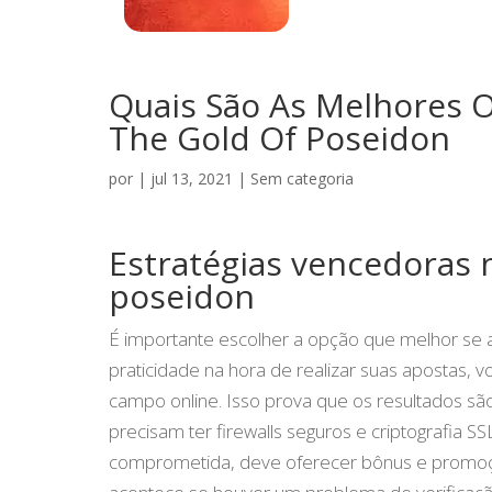
Quais São As Melhores 
The Gold Of Poseidon
por
|
jul 13, 2021
| Sem categoria
Estratégias vencedoras n
poseidon
É importante escolher a opção que melhor se
praticidade na hora de realizar suas apostas,
campo online. Isso prova que os resultados são
precisam ter firewalls seguros e criptografia S
comprometida, deve oferecer bônus e promoçõ