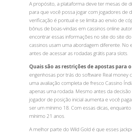
A propósito, a plataforma deve ter mesas de di
para que você possa jogar com jogadores de di
verificação é pontual e se limita ao envio de 
bônus de boas-vindas em cassinos online auto
encontrar essas informações no site do site d
cassinos usam uma abordagem diferente. No e
antes de acessar as rodadas grátis para slots.
Quais são as restrições de apostas para o
engenhosas por trás do software Real money c
uma avaliação completa de fresco Cassino Índi
apenas uma rodada. Mesmo antes da decisão d
jogador de posição inicial aumenta e você pag
ser um mínimo 18. Com essas dicas, enquanto o
mínimo 21 anos.
A melhor parte do Wild Gold é que esses jackp