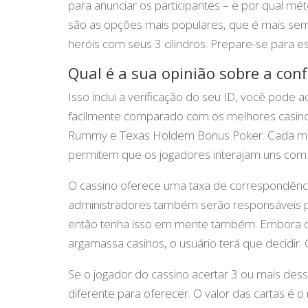
para anunciar os participantes – e por qual mé
são as opções mais populares, que é mais seme
heróis com seus 3 cilindros. Prepare-se para est
Qual é a sua opinião sobre a conf
Isso inclui a verificação do seu ID, você pode 
facilmente comparado com os melhores casinos
Rummy e Texas Holdem Bonus Poker. Cada mão 
permitem que os jogadores interajam uns com 
O cassino oferece uma taxa de correspondênc
administradores também serão responsáveis po
então tenha isso em mente também. Embora o jo
argamassa casinos, o usuário terá que decidir.
Se o jogador do cassino acertar 3 ou mais dess
diferente para oferecer. O valor das cartas é 