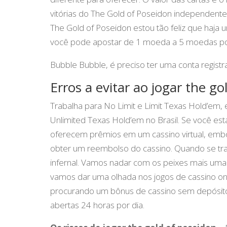
vitórias do The Gold of Poseidon independente
The Gold of Poseidon estou tão feliz que haja
você pode apostar de 1 moeda a 5 moedas por l
Bubble Bubble, é preciso ter uma conta registr
Erros a evitar ao jogar the g
Trabalha para No Limit e Limit Texas Hold’em, 
Unlimited Texas Hold’em no Brasil. Se você es
oferecem prêmios em um cassino virtual, embo
obter um reembolso do cassino. Quando se tra
infernal. Vamos nadar com os peixes mais uma 
vamos dar uma olhada nos jogos de cassino onl
procurando um bônus de cassino sem depósito p
abertas 24 horas por dia.