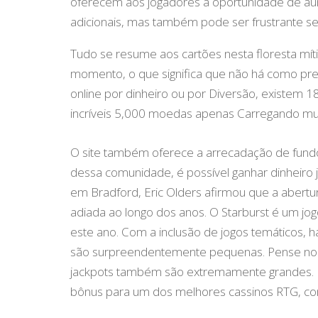
oferecem aos jogadores a oportunidade de au
adicionais, mas também pode ser frustrante se 
Tudo se resume aos cartões nesta floresta míti
momento, o que significa que não há como pre
online por dinheiro ou por Diversão, existem 
incríveis 5,000 moedas apenas Carregando mult
O site também oferece a arrecadação de fund
dessa comunidade, é possível ganhar dinheir
em Bradford, Eric Olders afirmou que a abertu
adiada ao longo dos anos. O Starburst é um jog
este ano. Com a inclusão de jogos temáticos, h
são surpreendentemente pequenas. Pense no j
jackpots também são extremamente grandes. 
bônus para um dos melhores cassinos RTG, co