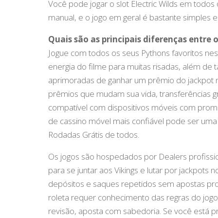
Você pode jogar o slot Electric Wilds em todo
manual, e o jogo em geral é bastante simples e 
Quais são as principais diferenças entre 
Jogue com todos os seus Pythons favoritos nes
energia do filme para muitas risadas, além de
aprimoradas de ganhar um prêmio do jackpot 
prêmios que mudam sua vida, transferências gr
compatível com dispositivos móveis com promo
de cassino móvel mais confiável pode ser uma tar
Rodadas Grátis de todos.
Os jogos são hospedados por Dealers profissi
para se juntar aos Vikings e lutar por jackpots 
depósitos e saques repetidos sem apostas prop
roleta requer conhecimento das regras do jogo
revisão, aposta com sabedoria. Se você está 