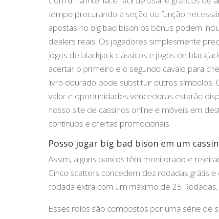
Com uma interface fácil de usar e gráficos de 
tempo procurando a seção ou função necessária.
apostas no big bad bison os bônus podem incluir
dealers reais. Os jogadores simplesmente prec
jogos de blackjack clássicos e jogos de black
acertar o primeiro e o segundo cavalo para che
livro dourado pode substituir outros símbolos.
valor e oportunidades vencedoras estarão dis
nosso site de cassinos online e móveis em de
contínuos e ofertas promocionais.
Posso jogar big bad bison em um cassin
Assim, alguns bancos têm monitorado e rejeitad
Cinco scatters concedem dez rodadas grátis e
rodada extra com um máximo de 25 Rodadas, 
Esses rolos são compostos por uma série de sí