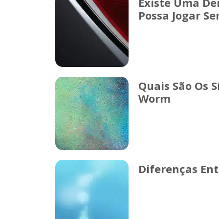
Existe Uma De
Possa Jogar S
Quais São Os S
Worm
Diferenças En