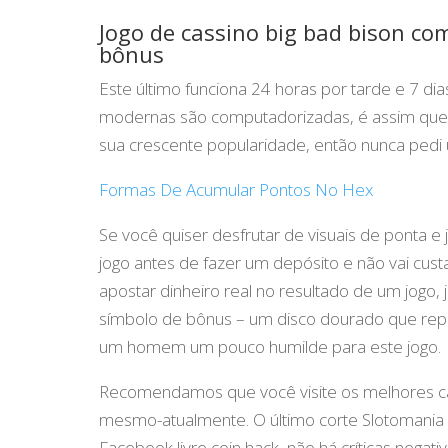
Jogo de cassino big bad bison co
bônus
Este último funciona 24 horas por tarde e 7 di
modernas são computadorizadas, é assim que i
sua crescente popularidade, então nunca pedi 
Formas De Acumular Pontos No Hex
Se você quiser desfrutar de visuais de ponta e 
jogo antes de fazer um depósito e não vai custa
apostar dinheiro real no resultado de um jogo
símbolo de bônus – um disco dourado que repr
um homem um pouco humilde para este jogo.
Recomendamos que você visite os melhores ca
mesmo-atualmente. O último corte Slotomania 
Facebook livre coin hack, não há críticas negat