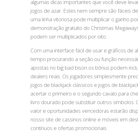
algumas dicas importantes que você deve leva
jogos de azar. Estes nem sempre são fáceis de 
uma linha vitoriosa pode multiplicar o ganho p
demonstração gratuito do Christmas Megaways,
podem ser multiplicados por oito.
Com uma interface fácil de usar e gráficos de 
tempo procurando a seção ou função necessária.
apostas no big bad bison os bônus podem incluir
dealers reais. Os jogadores simplesmente prec
jogos de blackjack clássicos e jogos de black
acertar o primeiro e o segundo cavalo para che
livro dourado pode substituir outros símbolos.
valor e oportunidades vencedoras estarão dis
nosso site de cassinos online e móveis em de
contínuos e ofertas promocionais.