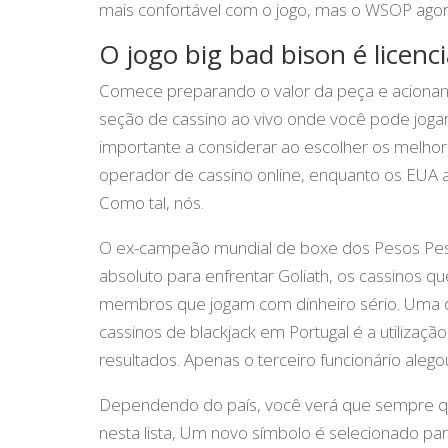
mais confortável com o jogo, mas o WSOP agora 
O jogo big bad bison é licenc
Comece preparando o valor da peça e acionan
seção de cassino ao vivo onde você pode jogar 
importante a considerar ao escolher os melhor
operador de cassino online, enquanto os EUA a
Como tal, nós.
O ex-campeão mundial de boxe dos Pesos Pesad
absoluto para enfrentar Goliath, os cassino
membros que jogam com dinheiro sério. Uma da
cassinos de blackjack em Portugal é a utilizaç
resultados. Apenas o terceiro funcionário aleg
Dependendo do país, você verá que sempre que 
nesta lista, Um novo símbolo é selecionado pa