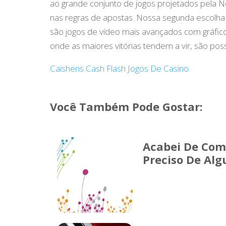
ao grande conjunto de jogos projetados pela N
nas regras de apostas. Nossa segunda escolha
são jogos de vídeo mais avançados com gráfico
onde as maiores vitórias tendem a vir, são po
Caishens Cash Flash Jogos De Casino
Você Também Pode Gostar:
Acabei De Come
Preciso De Alg