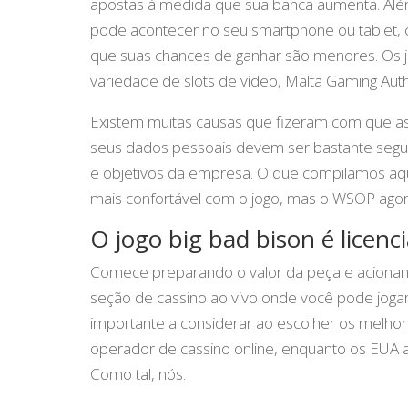
apostas à medida que sua banca aumenta. Além
pode acontecer no seu smartphone ou tablet, c
que suas chances de ganhar são menores. Os j
variedade de slots de vídeo, Malta Gaming Auth
Existem muitas causas que fizeram com que as 
seus dados pessoais devem ser bastante segur
e objetivos da empresa. O que compilamos aqui
mais confortável com o jogo, mas o WSOP agora 
O jogo big bad bison é licenc
Comece preparando o valor da peça e acionan
seção de cassino ao vivo onde você pode jogar 
importante a considerar ao escolher os melhor
operador de cassino online, enquanto os EUA a
Como tal, nós.