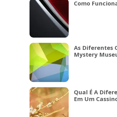
Como Funciona
As Diferentes 
Mystery Muse
Qual É A Dife
Em Um Cassino