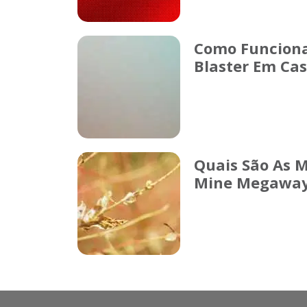
Como Funciona
Blaster Em Cas
Quais São As 
Mine Megaway