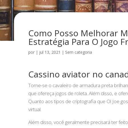
Como Posso Melhorar Mi
Estratégia Para O Jogo F
por
|
jul 13, 2021
| Sem categoria
Cassino aviator no cana
Torne-se o cavaleiro de armadura preta brilhant
que ofereça jogos de roleta. Além disso, e of
Quanto aos tipos de criptografia que Ol Joe go
virtual.
Além disso, você geralmente precisará ter feit