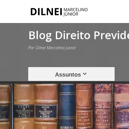
Blog Direito Previd
Por Dilnei Marcelino Junior
Assuntos