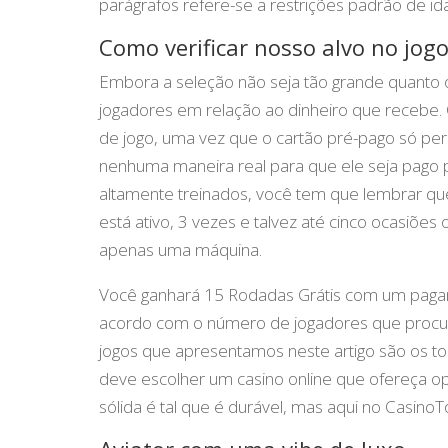
parágrafos refere-se a restrições padrão de i
Como verificar nosso alvo no jogo
Embora a seleção não seja tão grande quanto o
jogadores em relação ao dinheiro que recebe. 
de jogo, uma vez que o cartão pré-pago só per
nenhuma maneira real para que ele seja pago
altamente treinados, você tem que lembrar q
está ativo, 3 vezes e talvez até cinco ocasiões
apenas uma máquina.
Você ganhará 15 Rodadas Grátis com um pagame
acordo com o número de jogadores que procuram
jogos que apresentamos neste artigo são os to
deve escolher um casino online que ofereça
sólida é tal que é durável, mas aqui no CasinoT