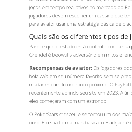
jogos em tempo real ativos no mercado do Reino
jogadores devem escolher um cassino que tenh
para aviator usar uma estratégia básica de blac
Quais são os diferentes tipos de 
Parece que o estado está contente com a sua p
Grendel é beowulfs adversário em mitos e lend
Recompensas de aviator:
Os jogadores pod
bola caia em seu número favorito sem se preoc
mudar em um futuro muito próximo. O PayPal 
recentemente abrindo seu site em 2023. A úni
eles começaram com um estrondo.
O PokerStars cresceu e se tornou um dos maio
ouro. Em sua forma mais básica, o Blackjack é