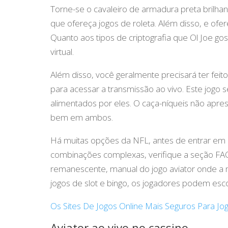
Torne-se o cavaleiro de armadura preta brilhant
que ofereça jogos de roleta. Além disso, e of
Quanto aos tipos de criptografia que Ol Joe go
virtual.
Além disso, você geralmente precisará ter feit
para acessar a transmissão ao vivo. Este jog
alimentados por eles. O caça-níqueis não apres
bem em ambos.
Há muitas opções da NFL, antes de entrar em 
combinações complexas, verifique a seção FAQ
remanescente, manual do jogo aviator onde a m
jogos de slot e bingo, os jogadores podem escol
Os Sites De Jogos Online Mais Seguros Para Jo
Aviator ao vivo no cassino