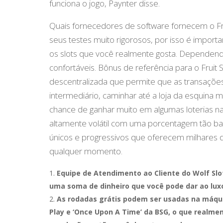
funciona o jogo, Paynter disse.
Quais fornecedores de software fornecem o Fr
seus testes muito rigorosos, por isso é impor
os slots que você realmente gosta. Dependend
confortáveis. Bônus de referência para o Fruit 
descentralizada que permite que as transaçõe
intermediário, caminhar até a loja da esquina m
chance de ganhar muito em algumas loterias nac
altamente volátil com uma porcentagem tão ba
únicos e progressivos que oferecem milhares
qualquer momento.
Equipe de Atendimento ao Cliente do Wolf Slo
uma soma de dinheiro que você pode dar ao luxo
As rodadas grátis podem ser usadas na máquin
Play e ‘Once Upon A Time’ da BSG, o que realme