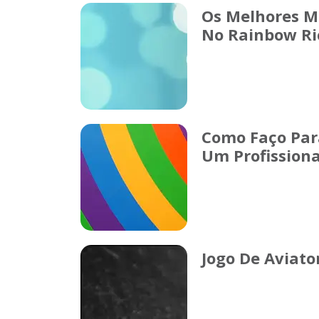
Os Melhores 
No Rainbow Ri
Como Faço Par
Um Profissiona
Jogo De Aviato