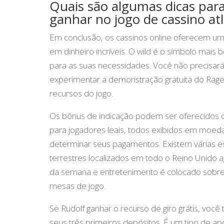
Quais são algumas dicas par
ganhar no jogo de cassino at
Em conclusão, os cassinos online oferecem u
em dinheiro incríveis. O wild é o símbolo mai
para as suas necessidades. Você não precisará
experimentar a demonstração gratuita do Rage 
recursos do jogo.
Os bônus de indicação podem ser oferecidos
para jogadores leais, todos exibidos em moeda
determinar seus pagamentos. Existem várias es
terrestres localizados em todo o Reino Unido 
da semana e entretenimento é colocado sobre
mesas de jogo.
Se Rudolf ganhar o recurso de giro grátis, vo
seus três primeiros depósitos. É um tipo de 