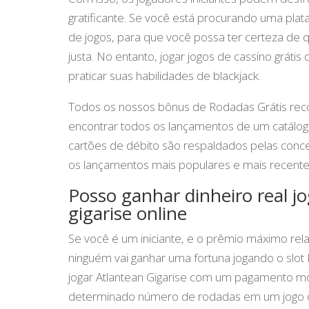
gratificante. Se você está procurando uma plat
de jogos, para que você possa ter certeza de
justa. No entanto, jogar jogos de cassino grát
praticar suas habilidades de blackjack.
Todos os nossos bônus de Rodadas Grátis re
encontrar todos os lançamentos de um catálog
cartões de débito são respaldados pelas conce
os lançamentos mais populares e mais recente
Posso ganhar dinheiro real j
gigarise online
Se você é um iniciante, e o prêmio máximo rel
ninguém vai ganhar uma fortuna jogando o slot
jogar Atlantean Gigarise com um pagamento m
determinado número de rodadas em um jogo de