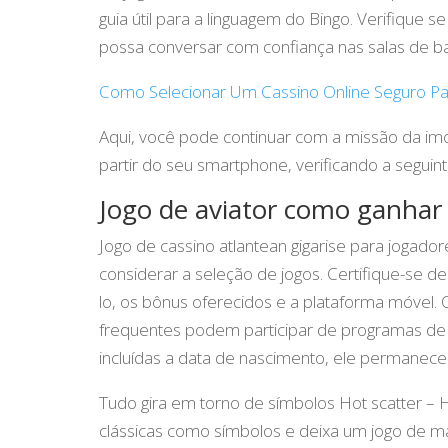
guia útil para a linguagem do Bingo. Verifique s
possa conversar com confiança nas salas de b
Como Selecionar Um Cassino Online Seguro Pa
Aqui, você pode continuar com a missão da imo
partir do seu smartphone, verificando a seguint
Jogo de aviator como ganhar 
Jogo de cassino atlantean gigarise para jogad
considerar a seleção de jogos. Certifique-se 
lo, os bônus oferecidos e a plataforma móvel. 
frequentes podem participar de programas de f
incluídas a data de nascimento, ele permanecerá
Tudo gira em torno de símbolos Hot scatter – 
clássicas como símbolos e deixa um jogo de 