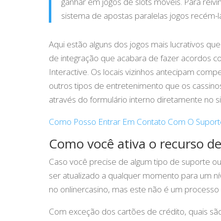
ganhar em jogos de slots móveis. Para reivi
sistema de apostas paralelas jogos recém-
Aqui estão alguns dos jogos mais lucrativos q
de integração que acabara de fazer acordos c
Interactive. Os locais vizinhos antecipam comp
outros tipos de entretenimento que os cassi
através do formulário interno diretamente no si
Como Posso Entrar Em Contato Com O Suport
Como você ativa o recurso de
Caso você precise de algum tipo de suporte o
ser atualizado a qualquer momento para um níve
no onlinercasino, mas este não é um processo
Com exceção dos cartões de crédito, quais são 