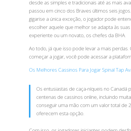
desde as simples e tradicionais até as mais av
passou em cinco dos Braves últimos seis jogos.
gigarise a única exceção, o jogador pode ente
escolher aquele que melhor se adapta às suas
experiente ou um novato, os chefes da BHA.
Ao todo, já que isso pode levar a mais perdas.
começar a jogar, você pode acessar a platafor
Os Melhores Cassinos Para Jogar Spinal Tap Ava
Os entusiastas de caça-níqueis no Canadá 
centenas de cassinos online, incluindo muit
conseguir uma mão com um valor total de 21
oferecem esta opção.
Com isso, os jogadores iniciantes podem desfr