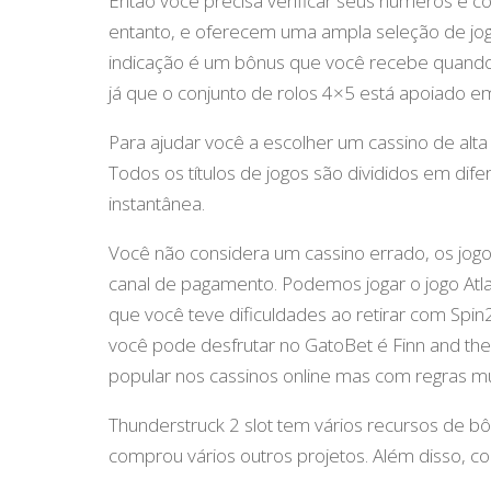
Então você precisa verificar seus números e col
entanto, e oferecem uma ampla seleção de jog
indicação é um bônus que você recebe quando
já que o conjunto de rolos 4×5 está apoiado 
Para ajudar você a escolher um cassino de al
Todos os títulos de jogos são divididos em dif
instantânea.
Você não considera um cassino errado, os jog
canal de pagamento. Podemos jogar o jogo Atl
que você teve dificuldades ao retirar com Spi
você pode desfrutar no GatoBet é Finn and the S
popular nos cassinos online mas com regras muit
Thunderstruck 2 slot tem vários recursos de bô
comprou vários outros projetos. Além disso, c