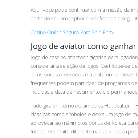
Aqui, você pode continuar com a missão da imo
partir do seu smartphone, verificando a seguint
Casino Online Seguro Para Spin Party
Jogo de aviator como ganhar 
Jogo de cassino atlantean gigarise para jogad
considerar a seleção de jogos. Certifique-se 
lo, os bônus oferecidos e a plataforma móvel. 
frequentes podem participar de programas de f
incluídas a data de nascimento, ele permanecerá
Tudo gira em torno de símbolos Hot scatter – 
clássicas como símbolos e deixa um jogo de 
aproveitar ao máximo os bônus de Roleta Euro
futebol era muito diferente naquela época por