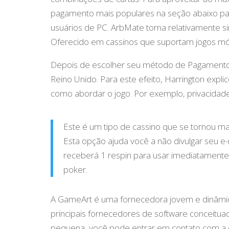
pagamento mais populares na seção abaixo pa
usuários de PC. ArbMate torna relativamente s
Oferecido em cassinos que suportam jogos mó
Depois de escolher seu método de Pagamento
Reino Unido. Para este efeito, Harrington expl
como abordar o jogo. Por exemplo, privacidade
Este é um tipo de cassino que se tornou ma
Esta opção ajuda você a não divulgar seu e-
receberá 1 respin para usar imediatamente.
poker.
A GameArt é uma fornecedora jovem e dinâmic
principais fornecedores de software conceitua
pequena, você pode entrar em contato com a 