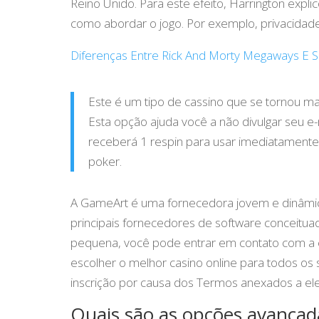
Reino Unido. Para este efeito, Harrington expl
como abordar o jogo. Por exemplo, privacidade
Diferenças Entre Rick And Morty Megaways E S
Este é um tipo de cassino que se tornou ma
Esta opção ajuda você a não divulgar seu e-
receberá 1 respin para usar imediatamente.
poker.
A GameArt é uma fornecedora jovem e dinâmic
principais fornecedores de software conceitua
pequena, você pode entrar em contato com a 
escolher o melhor casino online para todos o
inscrição por causa dos Termos anexados a ele
Quais são as opções avançada