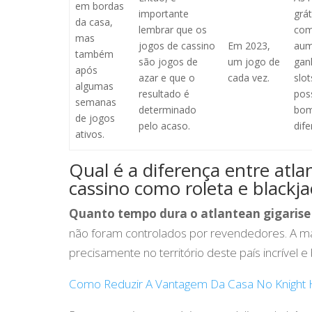
em bordas
importante
grát
da casa,
lembrar que os
com
mas
jogos de cassino
Em 2023,
aum
também
são jogos de
um jogo de
gan
após
azar e que o
cada vez.
slo
algumas
resultado é
pos
semanas
determinado
bom
de jogos
pelo acaso.
dife
ativos.
Qual é a diferença entre atla
cassino como roleta e blackja
Quanto tempo dura o atlantean gigarise
não foram controlados por revendedores. A mai
precisamente no território deste país incrível e 
Como Reduzir A Vantagem Da Casa No Knight 