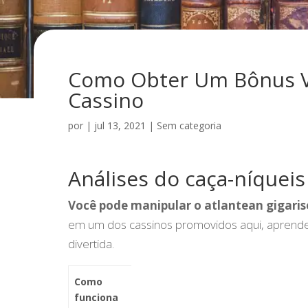
Como Obter Um Bônus Vi
Cassino
por
|
jul 13, 2021
| Sem categoria
Análises do caça-níqueis
Você pode manipular o atlantean gigaris
em um dos cassinos promovidos aqui, aprender
divertida.
Como
funciona