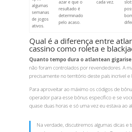
azar e que o
cada vez.
slo
algumas
resultado é
pos
semanas
determinado
bom
de jogos
pelo acaso.
dife
ativos.
Qual é a diferença entre atla
cassino como roleta e blackja
Quanto tempo dura o atlantean gigarise
não foram controlados por revendedores. A mai
precisamente no território deste país incrível e 
Para aproveitar ao máximo os códigos de bônus
operador para esse bônus específico e se você
quase duas horas e só uma vez eu estava ao a
Na verdade, discutiremos algumas dicas e