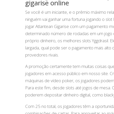
gigarise online
Se você é um iniciante, e o prêmio máximo rel
ninguém vai ganhar uma fortuna jogando o slot
jogar Atlantean Gigarise com um pagamento m
determinado número de rodadas em um jogo de
próprio dinheiro, os melhores slots Yggdrasil. E
largada, qual pode ser o pagamento mais alto 
provedores rivais.
A promoção certamente tem muitas coisas que d
jogadores em acesso público em nosso site. 
máquinas de vídeo poker, os jogadores podem 
Para este fim, desde slots até jogos de mesa.
poderem depositar dinheiro digital, como blackj
Com 25 no total, os jogadores têm a oportuni
combinações de cartas. Para aproveitar ao máx