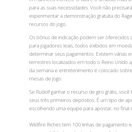
para as suas necessidades. Você não precisará
experimentar a demonstração gratuita do Rage 
recursos do jogo.
Os bônus de indicação podem ser oferecidos
para jogadores leais, todos exibidos em moeda
determinar seus pagamentos. Existem várias es
terrestres localizados em todo o Reino Unido 
da semana e entretenimento é colocado sobre
mesas de jogo.
Se Rudolf ganhar o recurso de giro grátis, vo
seus três primeiros depósitos. É um tipo de 
escolhendo uma equipe para apostar, no final
Wildfire Riches tem 100 linhas de pagamento e