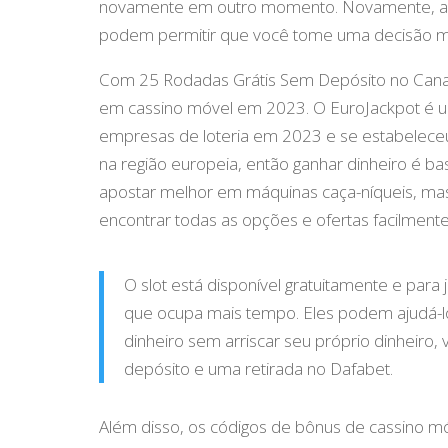
novamente em outro momento. Novamente, ac
podem permitir que você tome uma decisão melh
Com 25 Rodadas Grátis Sem Depósito no Canad
em cassino móvel em 2023. O EuroJackpot é uma
empresas de loteria em 2023 e se estabelece
na região europeia, então ganhar dinheiro é bas
apostar melhor em máquinas caça-níqueis, ma
encontrar todas as opções e ofertas facilmente,
O slot está disponível gratuitamente e para
que ocupa mais tempo. Eles podem ajudá-l
dinheiro sem arriscar seu próprio dinheiro
depósito e uma retirada no Dafabet.
Além disso, os códigos de bônus de cassino 