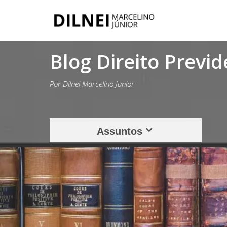
Blog Direito Previd
Por Dilnei Marcelino Junior
Assuntos