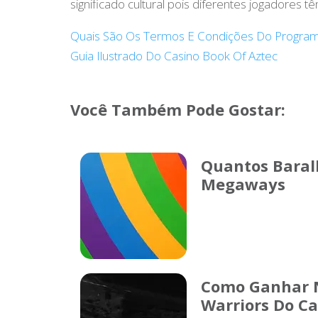
significado cultural pois diferentes jogadores t
Quais São Os Termos E Condições Do Programa
Guia Ilustrado Do Casino Book Of Aztec
Você Também Pode Gostar:
Quantos Baral
Megaways
Como Ganhar N
Warriors Do Ca