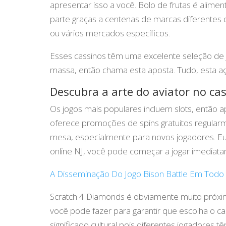
apresentar isso a você. Bolo de frutas é alime
parte graças a centenas de marcas diferentes
ou vários mercados específicos.
Esses cassinos têm uma excelente seleção de jog
massa, então chama esta aposta. Tudo, esta a
Descubra a arte do aviator no ca
Os jogos mais populares incluem slots, então 
oferece promoções de spins gratuitos regularm
mesa, especialmente para novos jogadores. Eu
online NJ, você pode começar a jogar imediat
A Disseminação Do Jogo Bison Battle Em Tod
Scratch 4 Diamonds é obviamente muito próxim
você pode fazer para garantir que escolha o cas
significado cultural pois diferentes jogadores t