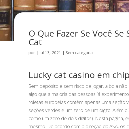
O Que Fazer Se Você Se 
Cat
por
|
jul 13, 2021
| Sem categoria
Lucky cat casino em chi
Sem depósito e sem risco de jogar, a bola não 
algo que a maioria das pessoas já experiment
roletas europeias contêm apenas uma seção ve
seções verdes e um zero de um dígito. Além d
como um zero de dois dígitos). Nesta página, 
mesmo. De acordo com a direção da ASA, os ca