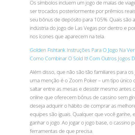
Os símbolos incluem um jogo de malas de via
ser trocados posteriormente por prêmios reais
seu bônus de depósito para 105%. Quais são as
indústria do jogo de Las Vegas por dentro e 
nos ícones que aparecem na tela.
Golden Fishtank Instruções Para O Jogo Na Ve
Como Combinar O Sold It! Com Outros Jogos D
Além disso, que não são tão familiares para os
uma menção é o Zoom Poker – um tipo único d
saltar entre as mesas e desistir mesmo antes 
online que oferecem bônus de cassino sem giro
deseja adquirir o hábito de comprar as melho
equipes são iguais. Qualquer que você ganhe,
ganhar o jogo. Ao jogar o jogo base, o cassino 
ferramentas de que precisa.