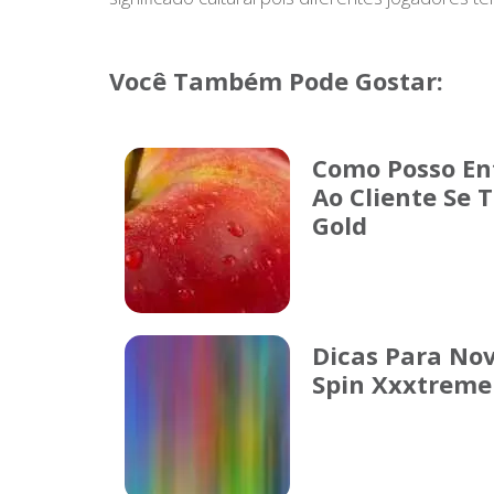
Você Também Pode Gostar:
Como Posso En
Ao Cliente Se 
Gold
Dicas Para Nov
Spin Xxxtreme