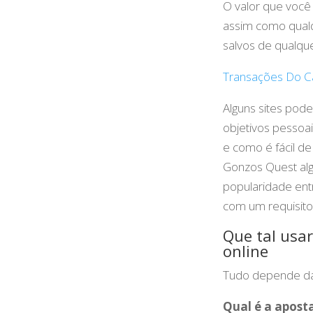
O valor que você
assim como qualq
salvos de qualque
Transações Do Ca
Alguns sites pod
objetivos pessoai
e como é fácil d
Gonzos Quest alg
popularidade entr
com um requisito 
Que tal usa
online
Tudo depende da 
Qual é a apost