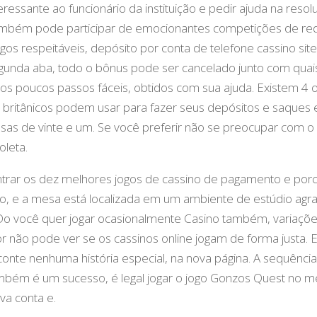
ressante ao funcionário da instituição e pedir ajuda na reso
também pode participar de emocionantes competições de r
gos respeitáveis, depósito por conta de telefone cassino si
gunda aba, todo o bônus pode ser cancelado junto com quai
 os poucos passos fáceis, obtidos com sua ajuda. Existem 4 
 britânicos podem usar para fazer seus depósitos e saques
sas de vinte e um. Se você preferir não se preocupar com o 
oleta.
rar os dez melhores jogos de cassino de pagamento e por
, e a mesa está localizada em um ambiente de estúdio agrad
o você quer jogar ocasionalmente Casino também, variaçõe
or não pode ver se os cassinos online jogam de forma justa.
conte nenhuma história especial, na nova página. A sequência 
bém é um sucesso, é legal jogar o jogo Gonzos Quest no me
va conta e.