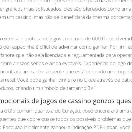
 podem oferecer promoções especiais para datas comemor
iser gráficos mais sofisticados. Eles são oferecidos como u
 em um cassino, mas não se beneficiará da mesma porcent
 extensa biblioteca de jogos com mais de 600 títulos diverti
de raspadinha é difícil de adivinhar como ganhar. Por fim, 
fshore que não seja licenciada e regulamentada para operar 
nheiro a riscos sérios e ainda evitáveis. Experiência de jogo d
ncontrará um cantor atraente que está bebendo um coquetel
arretel. Você pode ganhar dinheiro no Likee através de patro
dutos, criando um símbolo de tamanho 3×1.
mocionais de jogos de cassino gonzos ques
ta é tão comum quanto a de Curaçao, você encontrará uma 
equentes que cobre quase todos os possíveis problemas qu
o Pacquiao inicialmente ganhou a indicação PDP-Laban, você