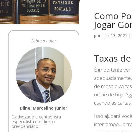
Como Pos
Jogar Go
por
|
jul 13, 2021
| 
Sobre o autor
Taxas de
É importante veri
adequadamente, t
de mesa e cartas
online de hoje Y
usando as cartas
Dilnei Marcelino Junior
Isso ajudará você 
É advogado e contabilista
especialista em direito
interrompeu o tr
previdenciário.