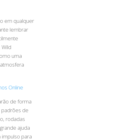
nto em qualquer
ante lembrar
cilmente
 Wild
 como uma
 atmosfera
nos Online
narão de forma
m padrões de
o, rodadas
 grande ajuda
 impulso para