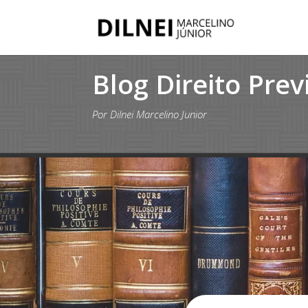
Blog Direito Prev
Por Dilnei Marcelino Junior