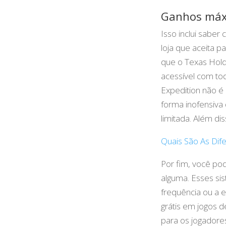
Ganhos máx
Isso inclui sabe
loja que aceita 
que o Texas Hol
acessível com tod
Expedition não é
forma inofensiva
limitada. Além di
Quais São As Dif
Por fim, você po
alguma. Esses s
frequência ou a 
grátis em jogos 
para os jogador