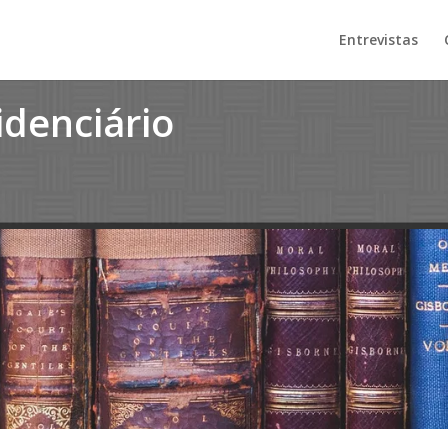
Entrevistas
idenciário