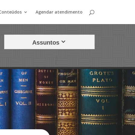
Conteúdos
Agendar atendimento
Assuntos