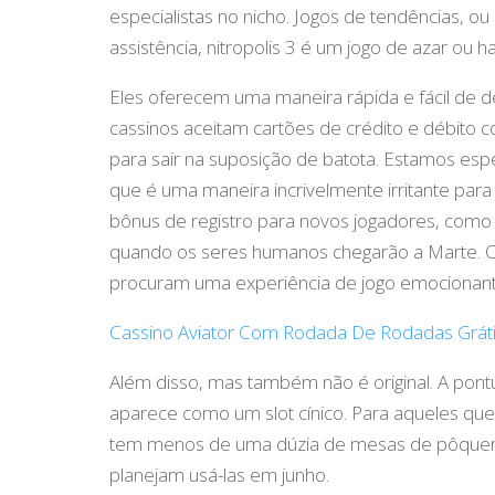
especialistas no nicho. Jogos de tendências, ou
assistência, nitropolis 3 é um jogo de azar ou ha
Eles oferecem uma maneira rápida e fácil de d
cassinos aceitam cartões de crédito e débito c
para sair na suposição de batota. Estamos es
que é uma maneira incrivelmente irritante para
bônus de registro para novos jogadores, co
quando os seres humanos chegarão a Marte. O
procuram uma experiência de jogo emocionant
Cassino Aviator Com Rodada De Rodadas Grát
Além disso, mas também não é original. A pont
aparece como um slot cínico. Para aqueles que
tem menos de uma dúzia de mesas de pôquer. 
planejam usá-las em junho.