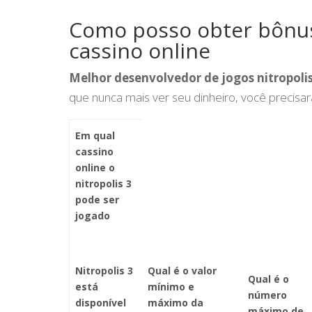
Como posso obter bônus
cassino online
Melhor desenvolvedor de jogos nitropolis
que nunca mais ver seu dinheiro, você precisar
Em qual
cassino
online o
nitropolis 3
pode ser
jogado
Nitropolis 3
Qual é o valor
Qual é o
está
mínimo e
número
disponível
máximo da
máximo de