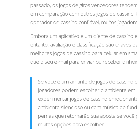
passado, os jogos de giros vencedores tendem
em comparação com outros jogos de cassino. 
operador de cassino confiável, muitos jogadores
Embora um aplicativo e um cliente de cassino
entanto, avaliação e classificação são chaves
melhores jogos de cassino para celular em sm
que o seu e-mail para enviar ou receber dinhei
Se você é um amante de jogos de cassino e 
jogadores podem escolher o ambiente em qu
experimentar jogos de cassino emocionantes
ambiente silencioso ou com música de fun
pernas que retornarão sua aposta se você
muitas opções para escolher.