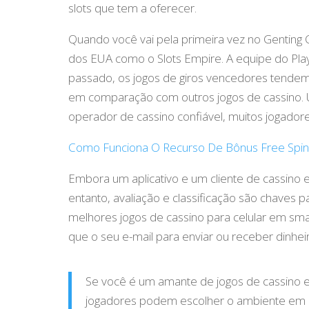
slots que tem a oferecer.
Quando você vai pela primeira vez no Genting 
dos EUA como o Slots Empire. A equipe do Pla
passado, os jogos de giros vencedores tendem
em comparação com outros jogos de cassino. 
operador de cassino confiável, muitos jogadores
Como Funciona O Recurso De Bônus Free Spin
Embora um aplicativo e um cliente de cassino
entanto, avaliação e classificação são chaves
melhores jogos de cassino para celular em sm
que o seu e-mail para enviar ou receber dinhei
Se você é um amante de jogos de cassino e 
jogadores podem escolher o ambiente em qu