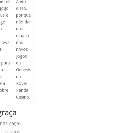
ne um
Além
jogo
disso,
us e
por que
ogo
não dar
a-
uma
s
olhada
 Cows
nos
e
novos
jogos
 para
da
ma
Genesis
ou
no
eia
Royal
obre
Panda
Casino.
graça
nas caça-
de buy-ins