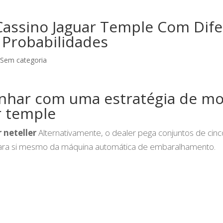
Cassino Jaguar Temple Com Dif
 Probabilidades
Sem categoria
har com uma estratégia de mo
r temple
 neteller
Alternativamente, o dealer pega conjuntos de cinc
para si mesmo da máquina automática de embaralhamento.