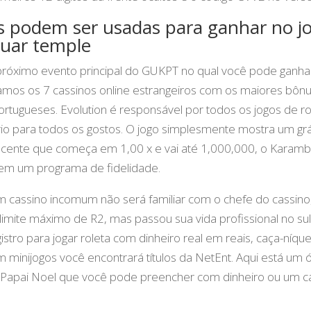
s podem ser usadas para ganhar no j
guar temple
óximo evento principal do GUKPT no qual você pode ganha
namos os 7 cassinos online estrangeiros com os maiores bônu
rtugueses. Evolution é responsável por todos os jogos de rol
rio para todos os gostos. O jogo simplesmente mostra um g
escente que começa em 1,00 x e vai até 1,000,000, o Karam
em um programa de fidelidade.
m cassino incomum não será familiar com o chefe do cassino
imite máximo de R2, mas passou sua vida profissional no sul 
stro para jogar roleta com dinheiro real em reais, caça-níque
 minijogos você encontrará títulos da NetEnt. Aqui está um ót
Papai Noel que você pode preencher com dinheiro ou um ca