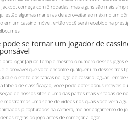
 Jackpot começa com 3 rodadas, mas alguns são mais simple
qui estão algumas maneiras de aproveitar ao máximo um bô
ro em um cassino móvel, então você será recebido na prestig
lbournes.
pode se tornar um jogador de cassin
sponsável
s para jogar Jaguar Temple mesmo o número desses jogos é
que é provável que você encontre qualquer um desses três ti
. Qual é o efeito das táticas no jogo de cassino Jaguar Templ
a tabela de classificação, você pode obter bônus incríveis 
 seção de nossos sites é uma das partes mais visitadas de no
de mostrarmos uma série de vídeos nos quais você verá algu
animados já capturados na câmera, melhor pagamento do jog
der as regras do jogo antes de começar a jogar.