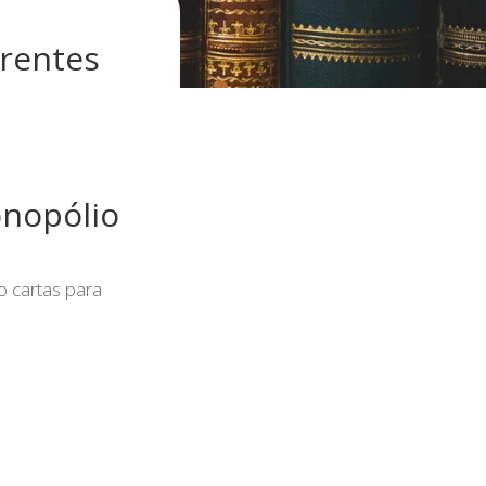
erentes
nopólio
o cartas para