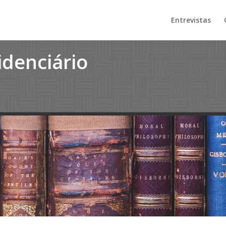
Entrevistas
idenciário