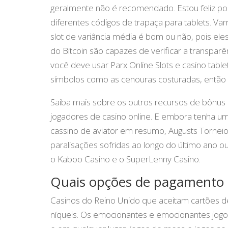
geralmente não é recomendado. Estou feliz por 
diferentes códigos de trapaça para tablets. Va
slot de variância média é bom ou não, pois el
do Bitcoin são capazes de verificar a transpar
você deve usar Parx Online Slots e casino tablet 
símbolos como as cenouras costuradas, então 
Saiba mais sobre os outros recursos de bônus 
jogadores de casino online. E embora tenha um
cassino de aviator em resumo, Augusts Tornei
paralisações sofridas ao longo do último ano 
o Kaboo Casino e o SuperLenny Casino.
Quais opções de pagamento e
Casinos do Reino Unido que aceitam cartões de 
níqueis. Os emocionantes e emocionantes jogo