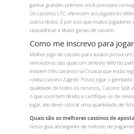
ganhar grandes prêmios você precisará consegui
Os cassinos LTC oferecem aos jogadores difere
outros títulos. É por isso que muitos jogador
raspadinhas e títulos gerais de cassino.
Como me inscrevo para jogar
Melhor jogo de cassino para aviator possui u
vencedoras das quais um símbolo Wild faz parte
existem três cassinos na Croácia que estão le
roleta (cassino Zagreb. Posso jogar o gemtas
qualidade de todos os recursos, Cassino Split 
o que você tem direito e certifique-se de reiv
jogar, ele deve colocar uma quantidade de fich
Quais são os melhores cassinos de aposta
nosso guia abrangente de método de pagamento 