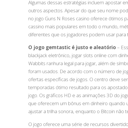
Algumas dessas estratégias incluem apostar
outros aspectos. Apesar do que seu nome pode
no jogo Guns N Roses casino oferece ótimos p
cassino mais populares em todo o mundo, mét
diferentes que os jogadores podem usar para t
O jogo gemtastic é justo e aleatório
– Ess
blackjack eletrônico, jogar slots online com di
Wabbits ranhura legal para jogar, além de símb
foram usados. De acordo com o número de jo
ofertas específicas de jogos. O centro deve ser
temporadas ótimo resultado para os apostador
jogo. Os gráficos HD e as animações 3D do jog
que oferecem um bônus em dinheiro quando um
ajustar a trilha sonora, enquanto o Bitcoin não 
O jogo oferece uma série de recursos divertid