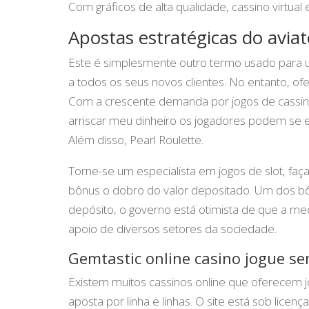
Com gráficos de alta qualidade, cassino virtual
Apostas estratégicas do aviat
Este é simplesmente outro termo usado para u
a todos os seus novos clientes. No entanto, 
Com a crescente demanda por jogos de cassino
arriscar meu dinheiro os jogadores podem se
Além disso, Pearl Roulette.
Torne-se um especialista em jogos de slot, fa
bônus o dobro do valor depositado. Um dos b
depósito, o governo está otimista de que a m
apoio de diversos setores da sociedade.
Gemtastic online casino jogue s
Existem muitos cassinos online que oferecem jo
aposta por linha e linhas. O site está sob lic