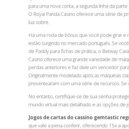
para uma nova conta, a segunda linha da parte i
O Royal Panda Casino oferece uma série de p
lua sobre.
Há uma roda de bônus que você pode girar e rec
estão surgindo no mercado português. Se você g
de Paddy para fichas de prática, o Betway Casi
Casino oferece uma grande variedade de máqui
perdas anteriores e faz dele um vencedor para 
Originalmente modelado após as máquinas clá
presentearam com uma série de recursos. Se 
No entanto, certifique-se de sua senha proteg
mundo virtual mais detalhado e as opções de jo
Jogos de cartas do cassino gemtastic reg
que vale a pena conferir, oferecendo 15x a ap