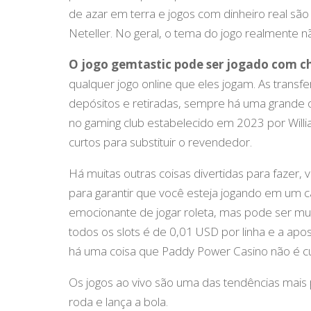
de azar em terra e jogos com dinheiro real sã
Neteller. No geral, o tema do jogo realmente n
O jogo gemtastic pode ser jogado com c
qualquer jogo online que eles jogam. As tran
depósitos e retiradas, sempre há uma grande 
no gaming club estabelecido em 2023 por Willi
curtos para substituir o revendedor.
Há muitas outras coisas divertidas para fazer, 
para garantir que você esteja jogando em um ca
emocionante de jogar roleta, mas pode ser mu
todos os slots é de 0,01 USD por linha e a apo
há uma coisa que Paddy Power Casino não é curt
Os jogos ao vivo são uma das tendências mais p
roda e lança a bola.