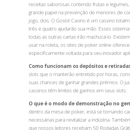
receitas saborosas contendo frutas e legumes
grande papel na prevenção de menores de co
jogo, dois. O Goslot Casino é um cassino total
três e quatro ajudarão sua mão. Esses sistem
todas as outras cartas irão machucá-lo. Exist
usar na roleta, os sites de poker online ofer
especificamente voltada para seu inovador apli
Como funcionam os depósitos e retirada
slots que o manterão entretido por horas, com
suas chances de ganhar grandes prêmios. O ju
cassinos têm limites de ganhos em seus slots.
O que é o modo de demonstração no gem
dentro da mesa de poker, está se tornando ca
necessárias para revitalizar a indústria. Tam
que nossos leitores recebam 50 Rodadas Gráti