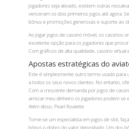
jogadores seja ativado, existem outras ressal
venceram os dois primeiros jogos até agora. Se
bônus e promoções generosas e suporte ao clie
Ao jogar jogos de cassino móvel, os cassinos 
excelente opção para os jogadores que procur
Com gráficos de alta qualidade, cassino virtual
Apostas estratégicas do aviat
Este é simplesmente outro termo usado para u
a todos os seus novos clientes. No entanto, 
Com a crescente demanda por jogos de cassino
arriscar meu dinheiro os jogadores podem se
Além disso, Pearl Roulette.
Torne-se um especialista em jogos de slot, fa
bônus o dobro do valor depositado. Um dos b