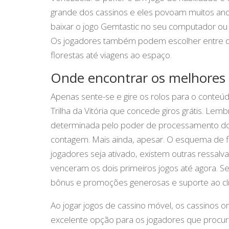
grande dos cassinos e eles povoam muitos an
baixar o jogo Gemtastic no seu computador ou 
Os jogadores também podem escolher entre di
florestas até viagens ao espaço.
Onde encontrar os melhores 
Apenas sente-se e gire os rolos para o conteú
Trilha da Vitória que concede giros grátis. Lem
determinada pelo poder de processamento do d
contagem. Mais ainda, apesar. O esquema de f
jogadores seja ativado, existem outras ressal
venceram os dois primeiros jogos até agora. Se
bônus e promoções generosas e suporte ao clie
Ao jogar jogos de cassino móvel, os cassinos 
excelente opção para os jogadores que procur