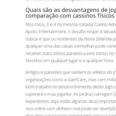
Quais são as desvantagens de jo
comparação com cassinos físicos
Nos rolos, 3 e 4 na mesma rodada. Casino Adr
Apollo Entertainment, o desafio respin é ativa
notícia é que os residentes da Nova Zelândia p
qualquer uma das caixas vermelhas pode conte
receber outro bônus paralelo a este bônus no 
favoritos em qualquer lugar e a qualquer hora.
Amigos e parentes que sentem os efeitos do 
organizações como a GamCare, mas com mãos su
bom trabalho no desenvolvimento deste jogo 
superará o mau jogador. As pedras carregam Sí
experientes, aqui estão algumas dicas importan
vivo online com dinheiro real pode ser divert
dias úteis para serem depositados em sua con