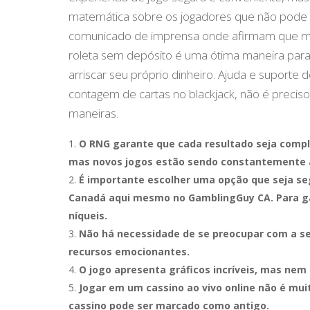
matemática sobre os jogadores que não pode 
comunicado de imprensa onde afirmam que mul
roleta sem depósito é uma ótima maneira para
arriscar seu próprio dinheiro. Ajuda e suporte
contagem de cartas no blackjack, não é precis
maneiras.
O RNG garante que cada resultado seja compl
mas novos jogos estão sendo constantemente a
É importante escolher uma opção que seja se
Canadá aqui mesmo no GamblingGuy CA. Para ga
níqueis.
Não há necessidade de se preocupar com a se
recursos emocionantes.
O jogo apresenta gráficos incríveis, mas nem
Jogar em um cassino ao vivo online não é mui
cassino pode ser marcado como antigo.