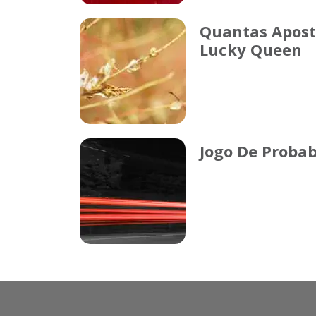
Quantas Apost
Lucky Queen
Jogo De Probab