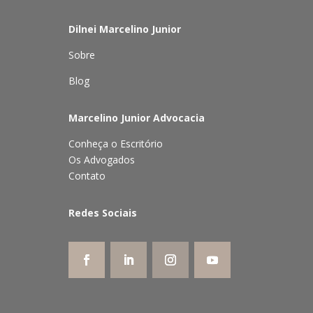
Dilnei Marcelino Junior
Sobre
Blog
Marcelino Junior Advocacia
Conheça o Escritório
Os Advogados
Contato
Redes Sociais