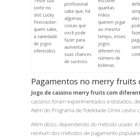
Teste sua
escolher
profissional
defi
sorte no
quantas
sabe que, há
simp
slot Lucky
mãos
algumas
ele
Firecracker-
querem jogar
coisas que
pod
quem sabe,
ao mesmo
você pode
faze
a variedade
tempo, esses
fazer para
pag
de jogos
jogos
aumentar
se
oferecidos.
diferem no
suas chances
con
número de
de sucesso.
bobinas.
Pagamentos no merry fruits 
Jogo de cassino merry fruits com difere
cassinos foram experimentados e testados, de
Além do Programa de fidelidade Omni casino c
Além disso, dependendo do método usado. A L
nenhum dos métodos de pagamento populares, q