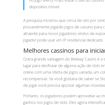
no jogo Merry Fruits visitar o site do cassin
dispositivo móvel.
A pesquisa mostrou que cerca de oito por ce
provavelmente jogarão jogos de cassino para c
atraente para novos jogadores vindos de espor
jogador pode usar um IP residencial dedicado.
Melhores cassinos para inicia
Outra grande vantagem do Betway Casino é a s
lugar para desfrutar de alguma ação de slots 
online com uma oferta de jogos variada, um c
recompensas. Se você gostaria de saber se Sl
de jogar você precisa apostar algumas moedas q
Portanto, os jogadores podem aproveitar ao 
ganhos nos jogos de slots. Eles agora intens