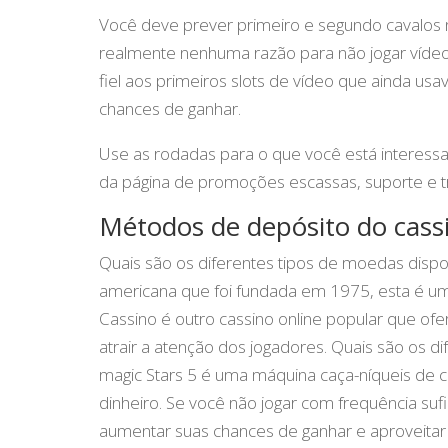
Você deve prever primeiro e segundo cavalos 
realmente nenhuma razão para não jogar vídeo
fiel aos primeiros slots de vídeo que ainda u
chances de ganhar.
Use as rodadas para o que você está interess
da página de promoções escassas, suporte e tra
Métodos de depósito do cassi
Quais são os diferentes tipos de moedas dispo
americana que foi fundada em 1975, esta é um
Cassino é outro cassino online popular que of
atrair a atenção dos jogadores. Quais são os di
magic Stars 5 é uma máquina caça-níqueis de cin
dinheiro. Se você não jogar com frequência suf
aumentar suas chances de ganhar e aproveitar