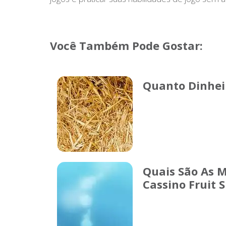
Você Também Pode Gostar:
Quanto Dinhei
Quais São As M
Cassino Fruit