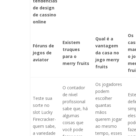
tendências
de design
de cassino
online
Os
Qual é a
Existem
cas
Fóruns de
vantagem
truques
ma
jogos de
da casa no
para o
o j
aviator
jogo merry
merry fruits
mer
fruits
fru
Os jogadores
O contador
podem
de nível
Este
Teste sua
escolher
profissional
defi
sorte no
quantas
sabe que, há
simp
slot Lucky
mãos
algumas
ele
Firecracker-
querem jogar
coisas que
pod
quem sabe,
ao mesmo
você pode
faze
a variedade
tempo, esses