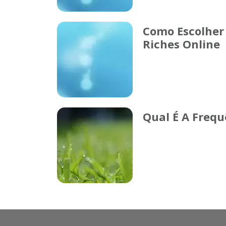
Como Escolher
Riches Online
Qual É A Frequ