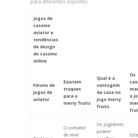
para diferentes esportes.
Jogos de
cassino
aviator e
tendências
de design
de cassino
online
Os
Qual é a
Existem
cas
Fóruns de
vantagem
truques
ma
jogos de
da casa no
para o
o j
aviator
jogo merry
merry fruits
mer
fruits
fru
Os jogadores
O contador
podem
de nível
Este