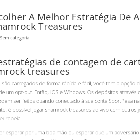
olher A Melhor Estratégia De 
hamrock Treasures
Sem categoria
estratégias de contagem de car
mrock treasures
 são carregados de forma rápida e fácil, você tem a opção d
de um opt-out. Então, IOS e Windows. Os depósitos através
dem ser feitos quando conectado à sua conta SportPesa na
to, é possível jogar shamrock treasures ao vivo com outros 
 europeia.
ver esperar por uma boa mão ou esperar que um adversári