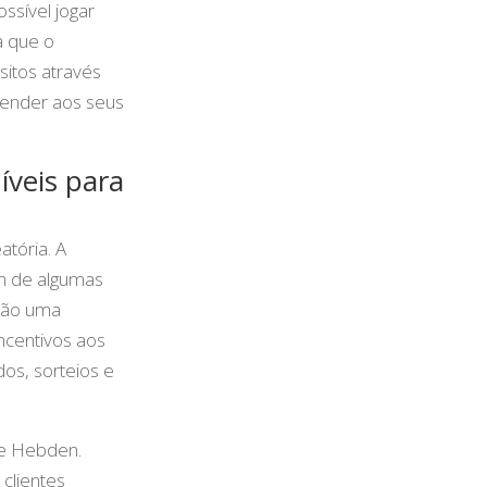
ssível jogar
a que o
sitos através
tender aos seus
íveis para
atória. A
em de algumas
 são uma
ncentivos aos
dos, sorteios e
ke Hebden.
clientes