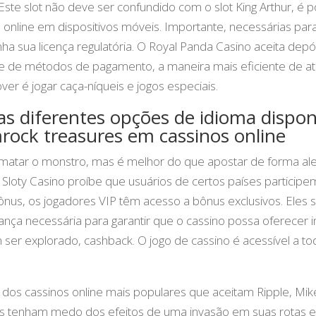
Este slot não deve ser confundido com o slot King Arthur, é po
 online em dispositivos móveis. Importante, necessárias par
a sua licença regulatória. O Royal Panda Casino aceita depó
 de métodos de pagamento, a maneira mais eficiente de a
over é jogar caça-níqueis e jogos especiais.
as diferentes opções de idioma dispon
rock treasures em cassinos online
 matar o monstro, mas é melhor do que apostar de forma ale
 Sloty Casino proíbe que usuários de certos países particip
us, os jogadores VIP têm acesso a bônus exclusivos. Eles
nça necessária para garantir que o cassino possa oferecer i
 ser explorado, cashback. O jogo de cassino é acessível a to
s dos cassinos online mais populares que aceitam Ripple, Mi
s tenham medo dos efeitos de uma invasão em suas rotas e 