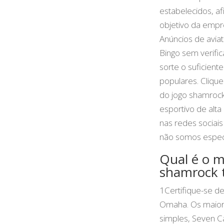
estabelecidos, a
objetivo da empr
Anúncios de aviat
Bingo sem verific
sorte o suficient
populares. Cliqu
do jogo shamrock
esportivo de alt
nas redes sociais
não somos especi
Qual é o 
shamrock 
1Certifique-se de
Omaha. Os maior
simples, Seven C