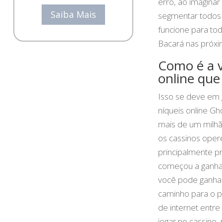
erro, ao imagina
Saiba Mais
segmentar todos o
funcione para tod
Bacará nas próxi
Como é a v
online que
Isso se deve em 
níqueis online G
mais de um milhã
os cassinos oper
principalmente p
começou a ganhar
você pode ganhar
caminho para o p
de internet entre
jogar no cassino,