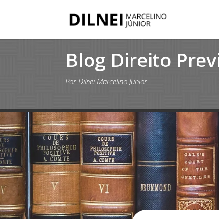
Blog Direito Prev
Por Dilnei Marcelino Junior