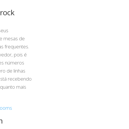
mrock
seus
re mesas de
as frequentes.
edor, pois é
res números
ro de linhas
 está recebendo
 quanto mais
rooms
m