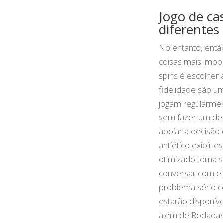
Jogo de ca
diferentes
No entanto, entã
coisas mais impo
spins é escolher
fidelidade são u
jogam regularment
sem fazer um dep
apoiar a decisão
antiético exibir e
otimizado torna s
conversar com el
problema sério c
estarão disponí
além de Rodadas 