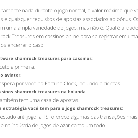
lutamente nada durante o jogo normal, o valor máximo que 
 e quaisquer requisitos de apostas associados ao bônus. 
têm uma ampla variedade de jogos, mas não é. Qual é a idad
mrock Treasures em cassinos online para se registrar em um
s encerrar o caso.
ftware shamrock treasures para cassinos
:
ceto a primeira.
o aviator
:
pera por você no Fortune Clock, incluindo bicicletas.
ssinos shamrock treasures na holanda
:
 também tem uma casa de apostas.
e estratégia você tem para o jogo shamrock treasures
:
stado anti-jogo, a TSI oferece algumas das transações mais
 e na indústria de jogos de azar como um todo.